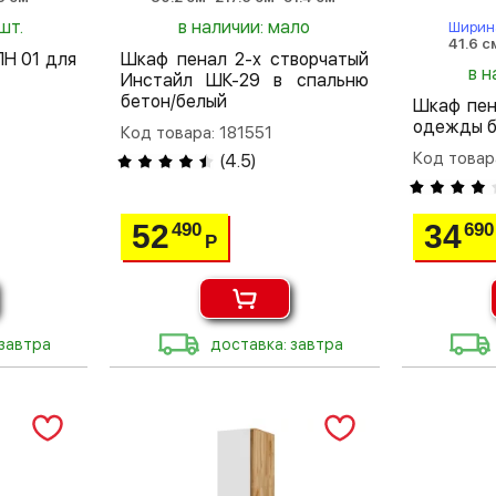
шт.
в наличии: мало
Ширин
41.6 с
ПН 01 для
Шкаф пенал 2-х створчатый
в н
Инстайл ШК-29 в спальню
бетон/белый
Шкаф пен
одежды б
Код товара: 181551
Код товар
(
4.5
)
52
34
490
690
Р
 завтра
доставка: завтра