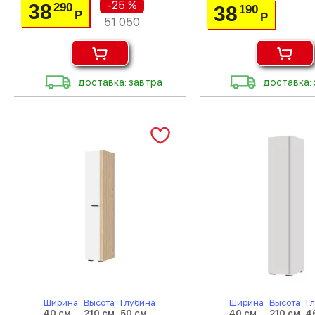
-25 %
38
290
38
190
Р
Р
51 050
доставка: завтра
доставка:
Ширина
Высота
Глубина
Ширина
Высота
Г
40 см
210 см
50 см
40 см
210 см
4