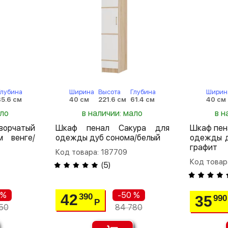
Глубина
Ширина
Высота
Глубина
Ширин
35.6 см
40 см
221.6 см
61.4 см
40 см
ало
в наличии: мало
в н
ворчатый
Шкаф пенал Сакура для
Шкаф пен
м венге/
одежды дуб сонома/белый
одежды д
графит
Код товара: 187709
Код товар
(
5
)
 %
-50 %
42
390
35
990
Р
50
84 780