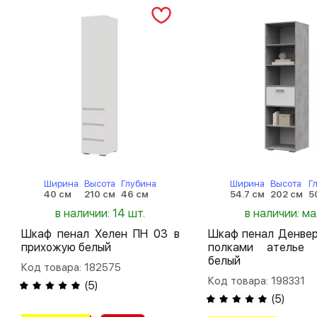
Ширина
Высота
Глубина
Ширина
Высота
Г
40 см
210 см
46 см
54.7 см
202 см
5
в наличии: 14 шт.
в наличии: м
Шкаф пенал Хелен ПН 03 в
Шкаф пенал Денвер
прихожую белый
полками ателье 
белый
Код товара: 182575
Код товара: 198331
(
5
)
(
5
)