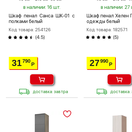
в наличии: 16 шт.
в наличии: 27 
Шкаф пенал Санса ШК-01 с
Шкаф пенал Хелен 
полками белый
одежды белый
Код товара: 254126
Код товара: 182571
(
4.5
)
(
5
)
31
27
790
990
Р
Р
доставка: завтра
доставка: