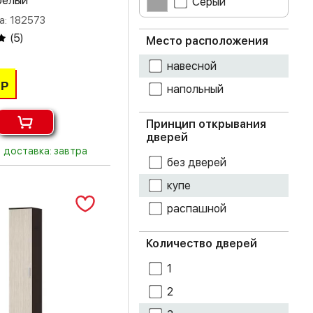
белый
Серый
а: 182573
графит
(
5
)
Место расположения
дуб атланта
навесной
Р
напольный
дуб беленый
дуб белфорт
Принцип открывания
дверей
дуб делано
доставка: завтра
без дверей
дуб золотой
купе
крафт
распашной
дуб каньон
Количество дверей
дуб крафт белый
1
дуб крафт серый
2
дуб смоки