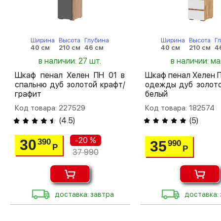
Ширина
Высота
Глубина
Ширина
Высота
Г
40 см
210 см
46 см
40 см
210 см
4
в наличии: 27 шт.
в наличии: м
Шкаф пенал Хелен ПН 01 в
Шкаф пенал Хелен 
спальню дуб золотой крафт/
одежды дуб золото
графит
белый
Код товара: 227529
Код товара: 182574
(
4.5
)
(
5
)
-20 %
30
390
35
990
Р
Р
37 990
доставка: завтра
доставка: