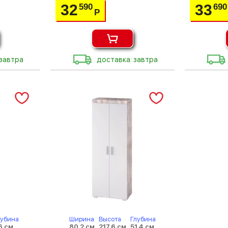
32
33
590
690
Р
 завтра
доставка: завтра
лубина
Ширина
Высота
Глубина
6 см
80.2 см
217.6 см
51.4 см