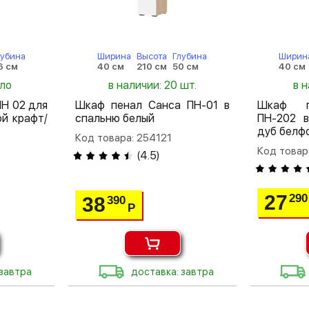
лубина
Ширина
Высота
Глубина
Ширин
6 см
40 см
210 см
50 см
40 см
ало
в наличии: 20 шт.
в 
ПН 02 для
Шкаф пенал Санса ПН-01 в
Шкаф п
й крафт/
спальню белый
ПН-202 в
дуб белф
Код товара: 254121
Код товар
(
4.5
)
27
290
38
390
Р
 завтра
доставка: завтра