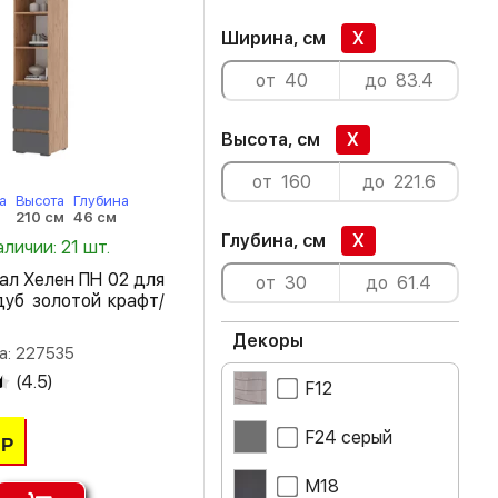
Ширина, см
X
Высота, см
X
а
Высота
Глубина
210 см
46 см
Глубина, см
X
аличии: 21 шт.
ал Хелен ПН 02 для
уб золотой крафт/
Декоры
а: 227535
(
4.5
)
F12
F24 серый
Р
M18