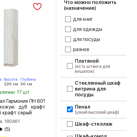
Что можно положить
(назначение)
цемент светлый
для книг
шарлиз кашемир
для одежды
ясень светлый
для посуды
разное
ясень шимо
светлый
Платяной
ясень шимо
(есть штанга для
вешалок)
темный
а
Высота
Глубина
Стеклянный шкаф
220 см
50 см
витрина для
аличии: 17 шт.
посуды
ал Гармония ПН 601
хожую дуб крафт
Пенал
б крафт серый
(узкий высокий шкаф)
а: 180461
Шкаф-стеллаж
(
5
)
Шкаф-комод