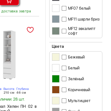
MF07 белый
доставка: завтра
MF11 шарли бриз
MF12 эвкалипт
софт
MF14 муссон
софт
Цвета
айриш
Бежевый
ателье светлое
Белый
белый
Зелёный
белый глянец
а
Высота
Глубина
Коричневый
210 см
46 см
аличии: 28 шт.
бетон
Мультицвет
ал Хелен ПН 02 в
венге