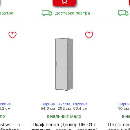
 завтра
доставка: завтра
лубина
Ширина
Высота
Глубина
Ширин
4.2 см
54.8 см
202 см
50.4 см
40 см
ало
в наличии: мало
в н
ьбия с
Шкаф пенал Денвер ПН-01 в
Шкаф пен