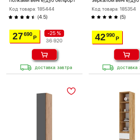
полками венге/дуб белфорт
зеркалом венге/дуб
Код товара: 185444
Код товара: 185354
(
4.5
)
(
5
)
-25 %
27
690
42
990
Р
Р
36 920
доставка: завтра
доставка: