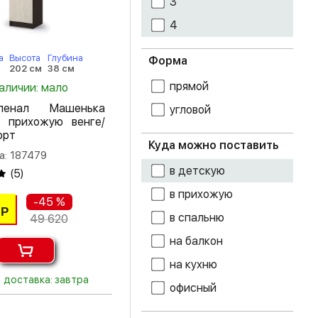
3
4
дуб сонома
железный
а
Высота
Глубина
Форма
202 см
38 см
камень
прямой
наличии: мало
кенди
енал Машенька
угловой
 прихожую венге/
кофе с молоком
орт
Куда можно поставить
а: 187479
лоредо
в детскую
(
5
)
метрополитан
в прихожую
грей
-45 %
Р
в спальню
49 620
Моно керамика
на балкон
супермат белый
на кухню
доставка: завтра
терракота
офисный
фотопечать