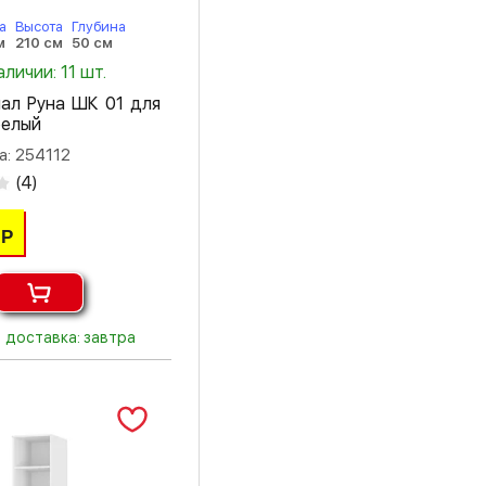
а
Высота
Глубина
м
210 см
50 см
аличии: 11 шт.
ал Руна ШК 01 для
елый
а: 254112
(
4
)
Р
доставка: завтра