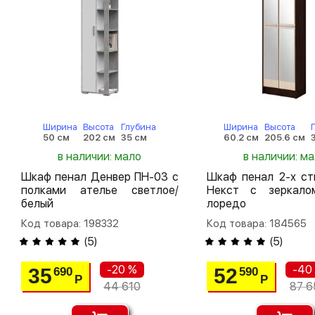
Ширина
Высота
Глубина
Ширина
Высота
50 см
202 см
35 см
60.2 см
205.6 см
в наличии: мало
в наличии: м
Шкаф пенал Денвер ПН-03 с
Шкаф пенал 2-х ст
полками ателье светлое/
Некст с зеркало
белый
лоредо
Код товара: 198332
Код товара: 184565
(
5
)
(
5
)
-20 %
-40
35
52
690
590
Р
Р
44 610
87 6