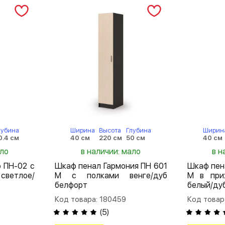
лубина
Ширина
Высота
Глубина
Ширин
0.4 см
40 см
220 см
50 см
40 см
ало
в наличии: мало
в н
 ПН-02 с
Шкаф пенал Гармония ПН 601
Шкаф пен
светлое/
М с полками венге/дуб
М в при
белфорт
белый/ду
Код товара: 180459
Код товар
(
5
)