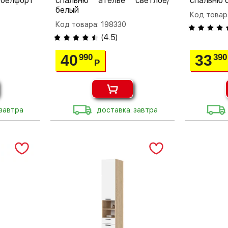
 белфорт
спальню ателье светлое/
спальню 
белый
Код товар
Код товара: 198330
(
4.5
)
40
33
990
390
Р
 завтра
доставка: завтра