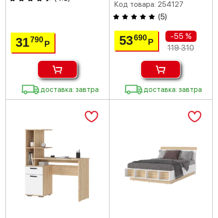
Код товара: 254127
(
5
)
-55 %
53
690
31
790
Р
Р
119 310
доставка: завтра
доставка: завтра