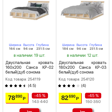
Ширина
Высота
Глубина
Ширина
Высота
Глубина
164 см
94 см
231.5 см
184 см
94 см
231.5 см
в наличии: 19 шт.
в наличии: 12 шт.
Двуспальная кровать
Двуспальная кровать
160х200 Санса КР-02
180х200 Санса КР-03
белый/дуб сонома
белый/дуб сонома
Код товара: 254119
Код товара: 254120
(
4.5
)
(
4
)
-45 %
-45 %
78
82
890
690
Р
Р
143 440
150 350