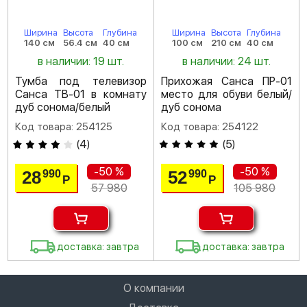
Ширина
Высота
Глубина
Ширина
Высота
Глубина
140 см
56.4 см
40 см
100 см
210 см
40 см
в наличии: 19 шт.
в наличии: 24 шт.
Тумба под телевизор
Прихожая Санса ПР-01
Санса ТВ-01 в комнату
место для обуви белый/
дуб сонома/белый
дуб сонома
Код товара: 254125
Код товара: 254122
(
4
)
(
5
)
-50 %
-50 %
28
52
990
990
Р
Р
57 980
105 980
доставка: завтра
доставка: завтра
О компании