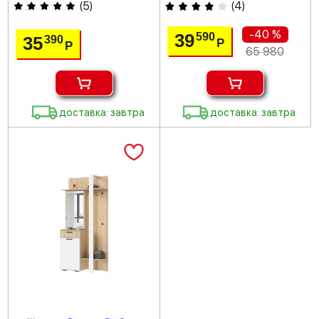
(
5
)
(
4
)
-40 %
39
590
35
390
Р
Р
65 980
доставка: завтра
доставка: завтра