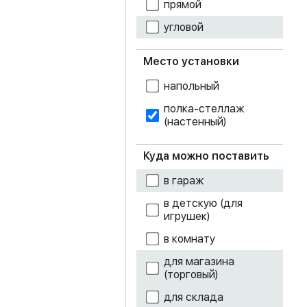
прямой
угловой
ясень темный
Место установки
напольный
полка-стеллаж
(настенный)
Куда можно поставить
в гараж
в детскую (для
игрушек)
в комнату
для магазина
(торговый)
для склада