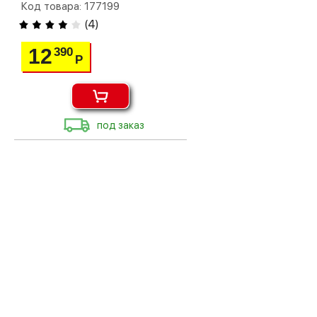
Код товара: 177199
(
4
)
12
390
Р
под заказ