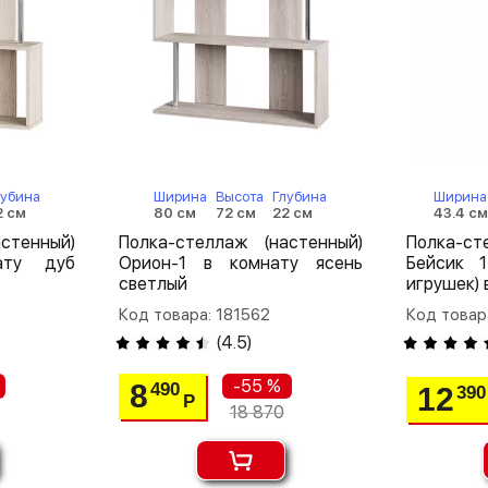
лубина
Ширина
Высота
Глубина
Ширина
2 см
80 см
72 см
22 см
43.4 с
стенный)
Полка-стеллаж (настенный)
Полка-ст
ату дуб
Орион-1 в комнату ясень
Бейсик 
светлый
игрушек) 
Код товара: 181562
Код товар
(
4.5
)
-55 %
8
490
12
390
Р
18 870