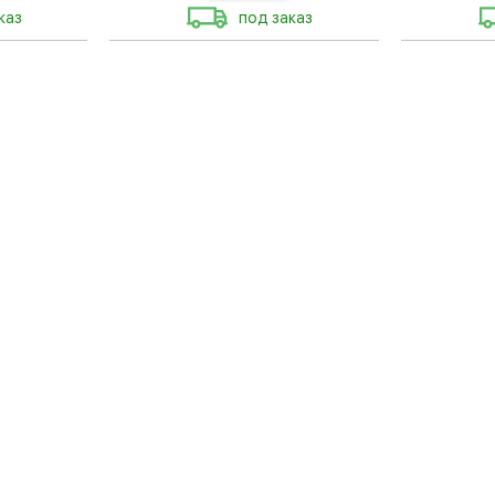
каз
под заказ