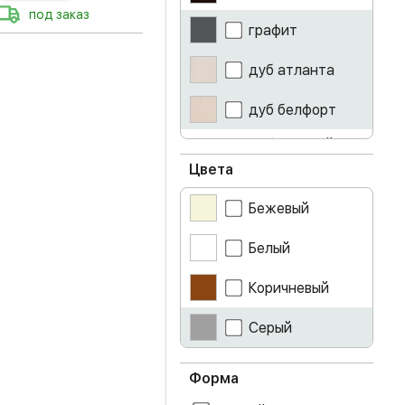
под заказ
графит
дуб атланта
дуб белфорт
дуб золотой
крафт
Цвета
дуб крафт серый
Бежевый
дуб сонома
Белый
железный
Коричневый
камень
лоредо
Серый
серый
Форма
ясень светлый