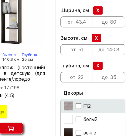
Ширина, см
X
Высота, см
X
Высота
Глубина
м
140.3 см
25 см
Глубина, см
X
еллаж (настенный)
1 в детскую (для
венге/лоредо
а: 177198
Декоры
(
4.5
)
F12
Р
белый
венге