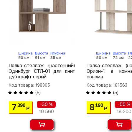
Ширина
Высота
Глубина
Ширина
Высота
Г
50 см
51 см
35 см
80 см
72 см
2
Полка-стеллаж (настенный)
Полка-стеллаж (на
Эдинбург СТЛ-01 для книг
Орион-1 в комн
дуб крафт серый
сонома
Код товара: 198305
Код товара: 181563
(
5
)
(
5
)
-30 %
-55 %
7
8
390
190
Р
Р
10 560
18 200