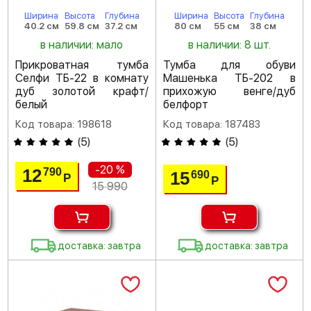
Ширина
Высота
Глубина
Ширина
Высота
Глубина
40.2 см
59.8 см
37.2 см
80 см
55 см
38 см
в наличии: мало
в наличии: 8 шт.
Прикроватная тумба
Тумба для обуви
Селфи ТБ-22 в комнату
Машенька ТБ-202 в
дуб золотой крафт/
прихожую венге/дуб
белый
белфорт
Код товара: 198618
Код товара: 187483
(
5
)
(
5
)
-20 %
12
790
15
690
Р
Р
15 990
доставка: завтра
доставка: завтра