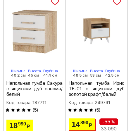
Ширина
Высота
Глубина
Ширина
Высота
Глубина
40.2 см
45 см
41.4 см
48.5 см
53 см
42.5 см
Напольная тумба Сакура
Напольная тумба Ирис
с ящиками дуб сонома/
ТБ-01 с ящиками дуб
белый
золотой крафт/белый
Код товара: 187711
Код товара: 249791
(
5
)
(
5
)
-55 %
14
890
18
990
Р
Р
33 090