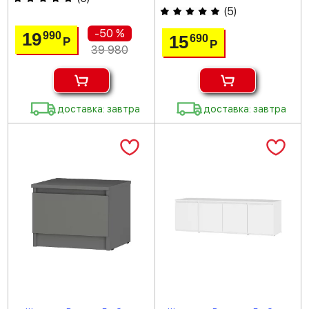
(
5
)
-50 %
19
990
15
690
Р
Р
39 980
доставка: завтра
доставка: завтра