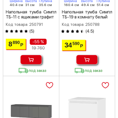
Ширина
Высота
Глубина
Ширина
Высота
Глубина
40.4 см
31 см
35.6 см
160.4 см
49.4 см
51.4 см
Напольная тумба Симпл
Напольная тумба Симпл
ТБ-11 с ящиками графит
ТБ-19 в комнату белый
Код товара: 250791
Код товара: 250788
(
5
)
(
4.5
)
-55 %
8
890
34
590
Р
Р
19 760
под заказ
под заказ