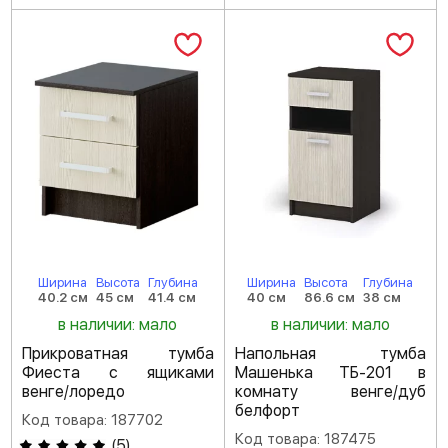
Ширина
Высота
Глубина
Ширина
Высота
Глубина
40.2 см
45 см
41.4 см
40 см
86.6 см
38 см
в наличии: мало
в наличии: мало
Прикроватная тумба
Напольная тумба
Фиеста с ящиками
Машенька ТБ-201 в
венге/лоредо
комнату венге/дуб
белфорт
Код товара: 187702
Код товара: 187475
(
5
)