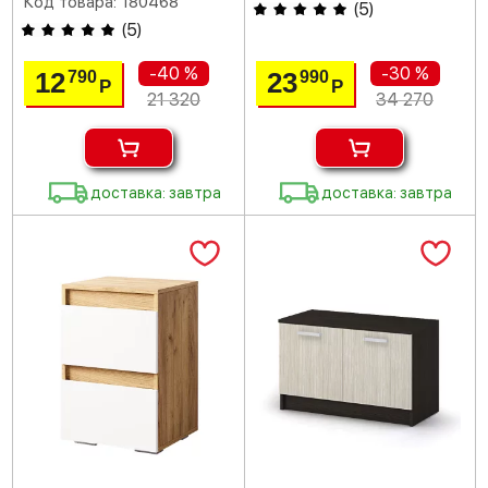
Код товара: 180468
(
5
)
(
5
)
-40 %
-30 %
12
23
790
990
Р
Р
21 320
34 270
доставка: завтра
доставка: завтра