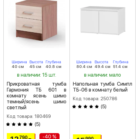
Ширина
Высота
Глубина
Ширина
Высота
Глубина
40 см
45 см
40.8 см
80.4 см
49.4 см
51.4 см
в наличии: 15 шт.
в наличии: мало
Прикроватная тумба
Напольная тумба Симпл
Гармония ТБ 601 в
ТБ-06 в комнату белый
комнату ясень шимо
Код товара: 250786
темный/ясень шимо
(
5
)
светлый
Код товара: 180469
(
5
)
-40 %
790
990