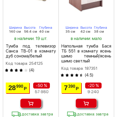
Ширина
Высота
Глубина
Ширина
Высота
Глубина
140 см
56.4 см
40 см
35 см
42 см
38 см
в наличии: 19 шт.
в наличии: мало
Тумба под телевизор
Напольная тумба Бася
Санса ТВ-01 в комнату
ТБ 551 в комнату ясень
дуб сонома/белый
шимо темный/ясень
шимо светлый
Код товара: 254125
Код товара: 187351
(
4
)
(
4.5
)
-50 %
-20 %
28
7
990
390
Р
Р
57 980
9 240
доставка: завтра
доставка: завтра