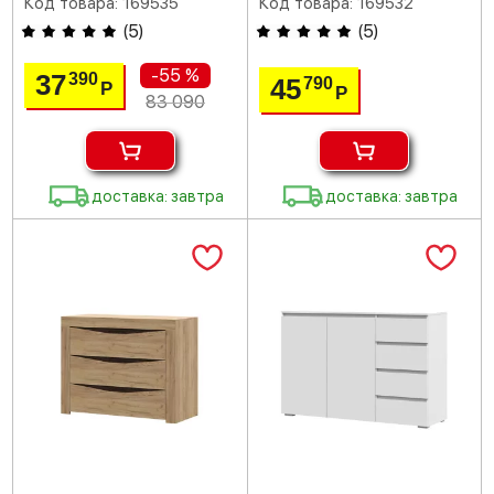
Код товара: 169535
Код товара: 169532
(
5
)
(
5
)
-55 %
37
390
45
790
Р
Р
83 090
доставка: завтра
доставка: завтра