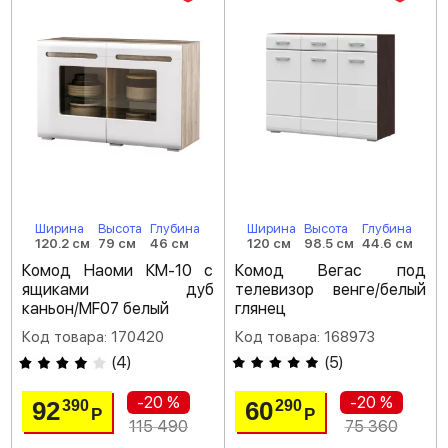
Ширина
Высота
Глубина
Ширина
Высота
Глубина
120.2 см
79 см
46 см
120 см
98.5 см
44.6 см
Комод Наоми КМ-10 с
Комод Вегас под
ящиками дуб
телевизор венге/белый
каньон/MF07 белый
глянец
Код товара: 170420
Код товара: 168973
(
4
)
(
5
)
-20 %
-20 %
92
60
390
290
Р
Р
115 490
75 360