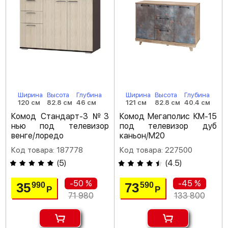
Ширина
Высота
Глубина
Ширина
Высота
Глубина
120 см
82.8 см
46 см
121 см
82.8 см
40.4 см
Комод Стандарт-3 №3
Комод Мегаполис КМ-15
нью под телевизор
под телевизор дуб
венге/лоредо
каньон/M20
Код товара: 187778
Код товара: 227500
(
5
)
(
4.5
)
-50 %
-45 %
35
73
990
590
Р
Р
71 980
133 800