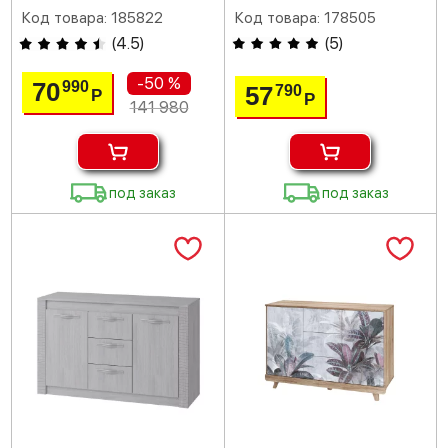
Код товара: 185822
Код товара: 178505
(
4.5
)
(
5
)
-50 %
70
990
57
790
Р
Р
141 980
под заказ
под заказ