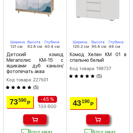
Ширина
Высота
Глубина
Ширина
Высота
Глубина
121 см
82.8 см
40.4 см
120.2 см
95.8 см
46 см
Детский комод
Комод Хелен КМ 01 в
Мегаполис КМ-15 с
спальню белый
ящиками дуб каньон/
Код товара: 198737
фотопечать аква
(
5
)
Код товара: 227501
(
5
)
-45 %
73
590
43
190
Р
Р
133 800
под заказ
под заказ