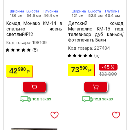
Ширина
Высота
Глубина
Ширина
Высота
Глубина
136 см
84.8 см
46.4 см
121 см
82.8 см
40.4 см
Комод Монако КМ-14 в
Детский комод
спальню ясень
Мегаполис КМ-15 под
светлый/F12
телевизор дуб каньон/
фотопечать Бали
Код товара: 198109
Код товара: 227484
(
5
)
(
5
)
-45 %
73
590
42
990
Р
Р
133 800
под заказ
под заказ