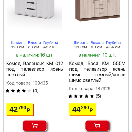
Ширина
Высота
Глубина
Ширина
Высота
Глубина
120 см
83 см
45 см
120 см
99 см
41.4 см
в наличии: 16 шт.
в наличии: 10 шт.
Комод Валенсия КМ 012
Комод Бася КМ 555М
под телевизор ясень
под телевизор ясень
светлый
шимо темный/ясень
шимо светлый
Код товара: 198435
Код товара: 187329
(
4
)
(
5
)
42
44
790
290
Р
Р