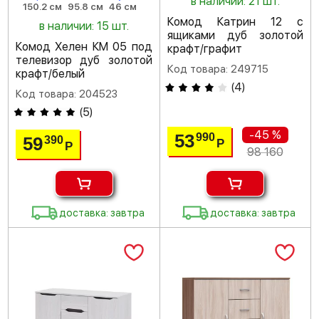
в наличии: 21 шт.
150.2 см
95.8 см
46 см
Комод Катрин 12 с
в наличии: 15 шт.
ящиками дуб золотой
Комод Хелен КМ 05 под
крафт/графит
телевизор дуб золотой
Код товара: 249715
крафт/белый
(
4
)
Код товара: 204523
(
5
)
-45 %
53
990
59
390
Р
Р
98 160
доставка: завтра
доставка: завтра