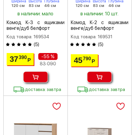
Ширина
Высота
Глубина
Ширина
Высота
Глубина
120 см
83 см
46 см
120 см
83 см
46 см
в наличии: мало
в наличии: 10 шт.
Комод К-3 с ящиками
Комод К-2 с ящиками
венге/дуб белфорт
венге/дуб белфорт
Код товара: 169534
Код товара: 169531
(
5
)
(
5
)
-55 %
37
390
45
790
Р
Р
83 090
доставка: завтра
доставка: завтра