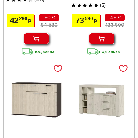
(
5
)
-50 %
-45 %
42
73
290
590
Р
Р
84 580
133 800
под заказ
под заказ