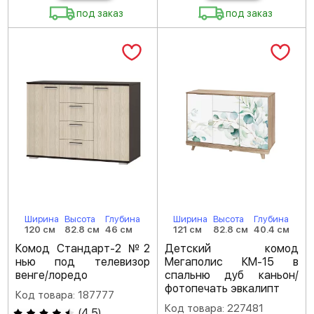
под заказ
под заказ
Ширина
Высота
Глубина
Ширина
Высота
Глубина
120 см
82.8 см
46 см
121 см
82.8 см
40.4 см
Комод Стандарт-2 №2
Детский комод
нью под телевизор
Мегаполис КМ-15 в
венге/лоредо
спальню дуб каньон/
фотопечать эвкалипт
Код товара: 187777
Код товара: 227481
(
4.5
)