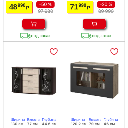
-50 %
-20 %
48
71
990
990
Р
Р
97 980
89 990
под заказ
под заказ
Ширина
Высота
Глубина
Ширина
Высота
Глубина
130 см
77 см
44.6 см
120.2 см
79 см
46 см