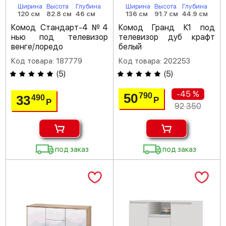
Ширина
Высота
Глубина
Ширина
Высота
Глубина
120 см
82.8 см
46 см
136 см
91.7 см
44.9 см
Комод Стандарт-4 №4
Комод Гранд К1 под
нью под телевизор
телевизор дуб крафт
венге/лоредо
белый
Код товара: 187779
Код товара: 202253
(
5
)
(
5
)
-45 %
50
790
33
490
Р
Р
92 350
под заказ
под заказ