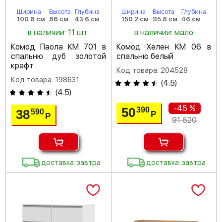
Ширина
Высота
Глубина
Ширина
Высота
Глубина
100.8 см
86 см
43.6 см
150.2 см
95.8 см
46 см
в наличии: 11 шт.
в наличии: мало
Комод Паола КМ 701 в
Комод Хелен КМ 06 в
спальню дуб золотой
спальню белый
крафт
Код товара: 204528
Код товара: 198631
(
4.5
)
(
4.5
)
-45 %
50
390
38
590
Р
Р
91 620
доставка: завтра
доставка: завтра