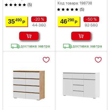
Код товара: 198738
(
5
)
(
5
)
-20 %
-50 %
35
46
490
290
Р
Р
44 360
92 580
доставка: завтра
доставка: завтра