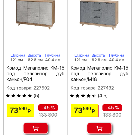
Ширина
Высота
Глубина
Ширина
Высота
Глубина
121 см
82.8 см
40.4 см
121 см
82.8 см
40.4 см
Комод Мегаполис КМ-15
Комод Мегаполис КМ-15
под телевизор дуб
под телевизор дуб
каньон/F04
каньон/M18
Код товара: 227502
Код товара: 227482
(
5
)
(
4.5
)
-45 %
-45 %
73
73
590
590
Р
Р
133 800
133 800