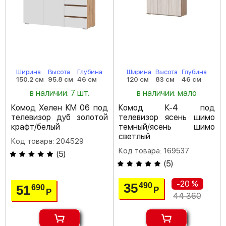
Ширина
Высота
Глубина
Ширина
Высота
Глубина
150.2 см
95.8 см
46 см
120 см
83 см
46 см
в наличии: 7 шт.
в наличии: мало
Комод Хелен КМ 06 под
Комод К-4 под
телевизор дуб золотой
телевизор ясень шимо
крафт/белый
темный/ясень шимо
светлый
Код товара: 204529
Код товара: 169537
(
5
)
(
5
)
-20 %
35
490
51
690
Р
Р
44 360