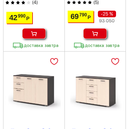
(
4
)
(
5
)
-25 %
69
790
42
990
Р
Р
93 050
доставка: завтра
доставка: завтра