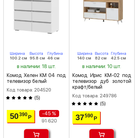
Ширина
Высота
Глубина
Ширина
Высота
Глубина
100.2 см
95.8 см
46 см
140 см
82 см
42.5 см
в наличии: 18 шт.
в наличии: 10 шт.
Комод Хелен КМ 04 под
Комод Ирис КМ-02 под
телевизор белый
телевизор дуб золотой
крафт/белый
Код товара: 204520
Код товара: 249786
(
5
)
(
5
)
-45 %
50
390
37
590
Р
Р
91 620