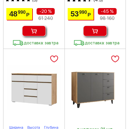
-20 %
-45 %
48
53
990
990
Р
Р
61 240
98 160
доставка: завтра
доставка: завтра
Ширина
Высота
Глубина