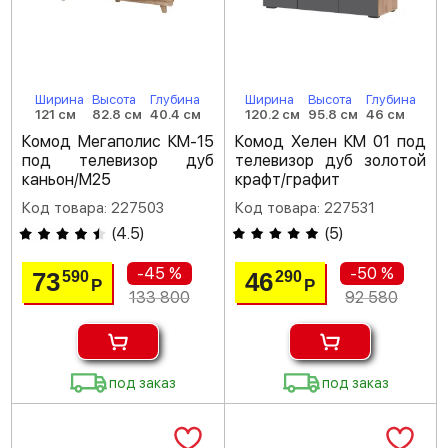
Ширина
Высота
Глубина
Ширина
Высота
Глубина
121 см
82.8 см
40.4 см
120.2 см
95.8 см
46 см
Комод Мегаполис КМ-15
Комод Хелен КМ 01 под
под телевизор дуб
телевизор дуб золотой
каньон/M25
крафт/графит
Код товара: 227503
Код товара: 227531
(
4.5
)
(
5
)
-45 %
-50 %
73
46
590
290
Р
Р
133 800
92 580
под заказ
под заказ