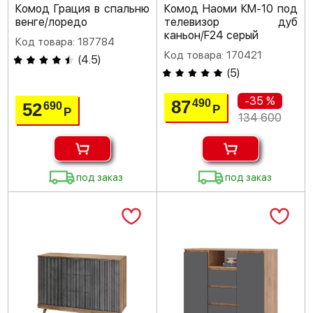
Комод Грация в спальню
Комод Наоми КМ-10 под
венге/лоредо
телевизор дуб
каньон/F24 серый
Код товара: 187784
Код товара: 170421
(
4.5
)
(
5
)
-35 %
87
490
52
690
Р
Р
134 600
под заказ
под заказ