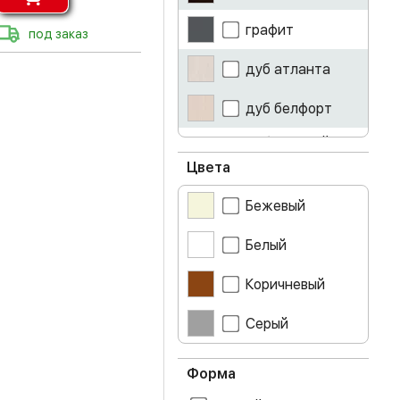
графит
под заказ
дуб атланта
дуб белфорт
дуб золотой
крафт
Цвета
дуб крафт серый
Бежевый
дуб сонома
Белый
железный
Коричневый
камень
лоредо
Серый
серый
Форма
ясень светлый