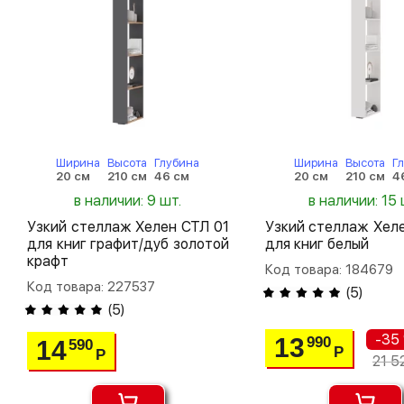
Ширина
Высота
Глубина
Ширина
Высота
Г
20 см
210 см
46 см
20 см
210 см
4
в наличии: 9 шт.
в наличии: 15 
Узкий стеллаж Хелен СТЛ 01
Узкий стеллаж Хел
для книг графит/дуб золотой
для книг белый
крафт
Код товара: 184679
Код товара: 227537
(
5
)
(
5
)
-35
13
990
14
590
Р
Р
21 5