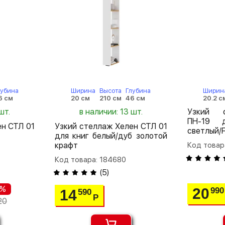
лубина
Ширина
Высота
Глубина
Ширин
6 см
20 см
210 см
46 см
20.2 с
шт.
в наличии: 13 шт.
Узкий 
ПН-19 
ен СТЛ 01
Узкий стеллаж Хелен СТЛ 01
светлый/F
для книг белый/дуб золотой
крафт
Код товар
Код товара: 184680
(
5
)
 %
20
990
14
590
Р
20