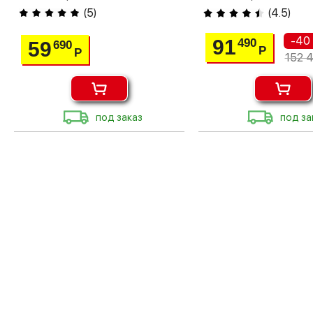
(
5
)
(
4.5
)
-40
91
490
59
690
Р
Р
152 
под заказ
под за