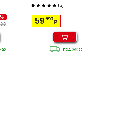
(
5
)
 %
59
590
Р
480
каз
под заказ