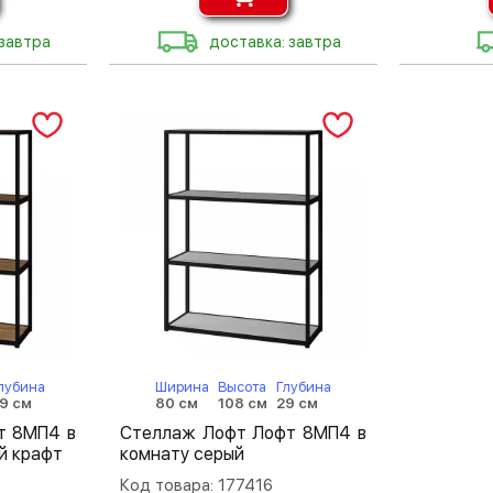
 завтра
доставка: завтра
лубина
Ширина
Высота
Глубина
9 см
80 см
108 см
29 см
т 8МП4 в
Стеллаж Лофт Лофт 8МП4 в
й крафт
комнату серый
Код товара: 177416