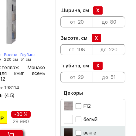
Ширина, см
X
Высота, см
X
а
Высота
Глубина
м
220 см
51 см
Глубина, см
X
стеллаж Монако
для книг ясень
12
а: 198114
Декоры
(
4.5
)
F12
-30 %
Р
белый
29 990
венге