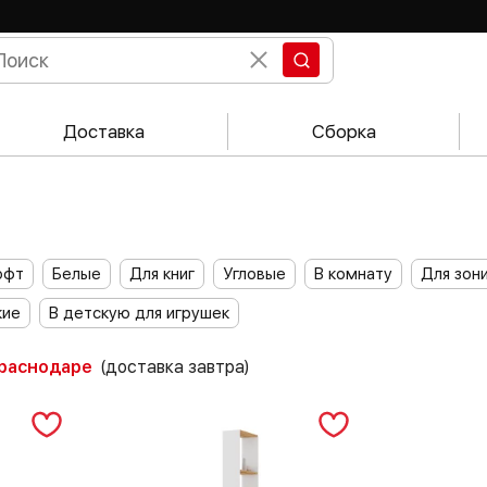
Доставка
Сборка
офт
Белые
Для книг
Угловые
В комнату
Для зон
кие
В детскую для игрушек
Краснодаре
(доставка завтра)