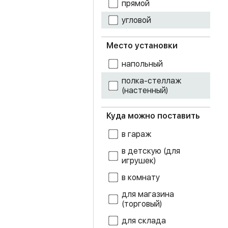
прямой
угловой
ясень темный
Место установки
напольный
полка-стеллаж
(настенный)
Куда можно поставить
в гараж
в детскую (для
игрушек)
в комнату
для магазина
(торговый)
для склада