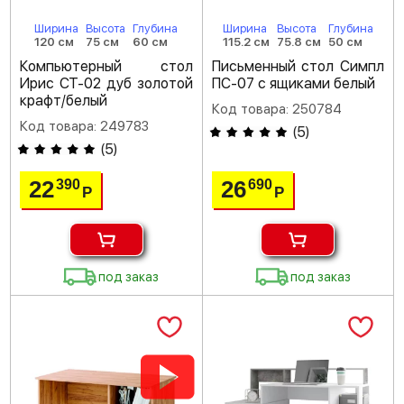
Ширина
Высота
Глубина
Ширина
Высота
Глубина
120 см
75 см
60 см
115.2 см
75.8 см
50 см
Компьютерный стол
Письменный стол Симпл
Ирис СТ-02 дуб золотой
ПС-07 с ящиками белый
крафт/белый
Код товара: 250784
Код товара: 249783
(
5
)
(
5
)
22
26
390
690
Р
Р
под заказ
под заказ