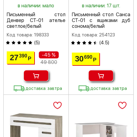
в наличии: мало
в наличии: 17 шт.
Письменный стол
Письменный стол Санса
Денвер СТ-01 ателье
СТ-01 с ящиками дуб
светлое/белый
сонома/белый
Код товара: 198333
Код товара: 254123
(
5
)
(
4.5
)
-45 %
27
390
30
690
Р
Р
49 800
доставка: завтра
доставка: завтра