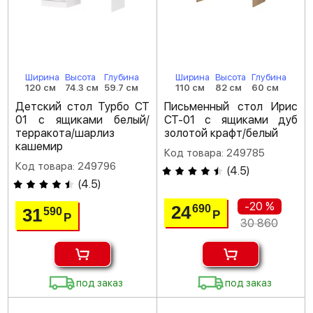
Ширина
Высота
Глубина
Ширина
Высота
Глубина
120 см
74.3 см
59.7 см
110 см
82 см
60 см
Детский стол Турбо СТ
Письменный стол Ирис
01 с ящиками белый/
СТ-01 с ящиками дуб
терракота/шарлиз
золотой крафт/белый
кашемир
Код товара: 249785
Код товара: 249796
(
4.5
)
(
4.5
)
-20 %
24
690
31
590
Р
Р
30 860
под заказ
под заказ