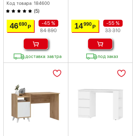
Код товара: 184600
(
5
)
-45 %
-55 %
46
14
690
990
Р
Р
84 890
33 310
доставка: завтра
под заказ