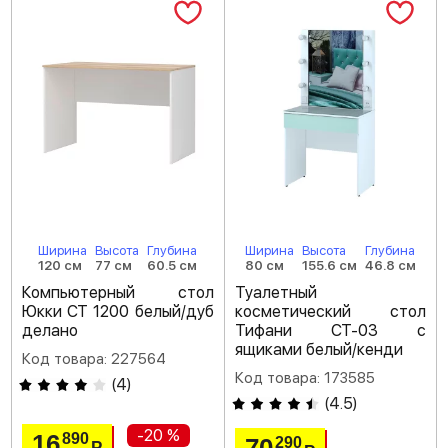
Ширина
Высота
Глубина
Ширина
Высота
Глубина
120 см
77 см
60.5 см
80 см
155.6 см
46.8 см
Компьютерный стол
Туалетный
Юкки СТ 1200 белый/дуб
косметический стол
делано
Тифани СТ-03 с
ящиками белый/кенди
Код товара: 227564
Код товара: 173585
(
4
)
(
4.5
)
-20 %
16
890
290
Р