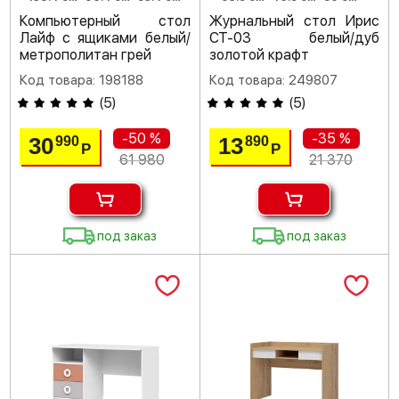
Компьютерный стол
Журнальный стол Ирис
Лайф с ящиками белый/
СТ-03 белый/дуб
метрополитан грей
золотой крафт
Код товара: 198188
Код товара: 249807
(
5
)
(
5
)
-50 %
-35 %
30
13
990
890
Р
Р
61 980
21 370
под заказ
под заказ