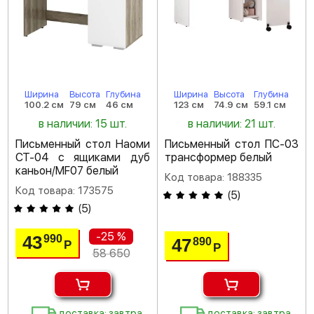
Ширина
Высота
Глубина
Ширина
Высота
Глубина
100.2 см
79 см
46 см
123 см
74.9 см
59.1 см
в наличии: 15 шт.
в наличии: 21 шт.
Письменный стол Наоми
Письменный стол ПС-03
СТ-04 с ящиками дуб
трансформер белый
каньон/MF07 белый
Код товара: 188335
Код товара: 173575
(
5
)
(
5
)
-25 %
43
990
47
890
Р
Р
58 650
доставка: завтра
доставка: завтра