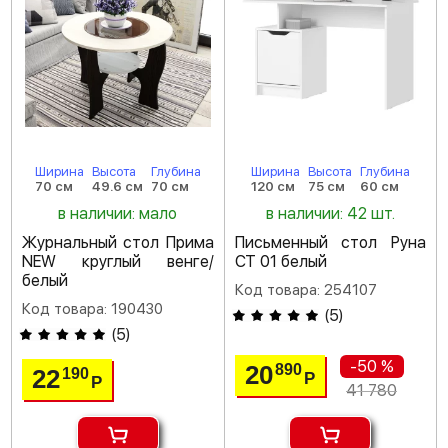
Ширина
Высота
Глубина
Ширина
Высота
Глубина
70 см
49.6 см
70 см
120 см
75 см
60 см
в наличии: мало
в наличии: 42 шт.
Журнальный стол Прима
Письменный стол Руна
NEW круглый венге/
СТ 01 белый
белый
Код товара: 254107
Код товара: 190430
(
5
)
(
5
)
-50 %
20
890
22
190
Р
Р
41 780