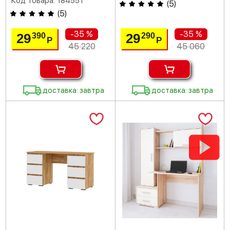
Код товара: 184551
(
5
)
(
5
)
-35 %
-35 %
29
29
390
290
Р
Р
45 220
45 060
доставка: завтра
доставка: завтра