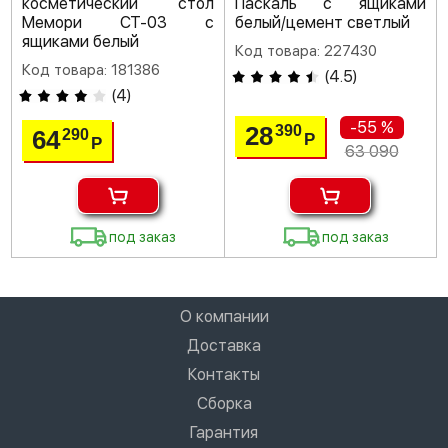
косметический стол
Паскаль с ящиками
Мемори СТ-03 с
белый/цемент светлый
ящиками белый
Код товара: 227430
Код товара: 181386
(
4.5
)
(
4
)
-55 %
28
390
64
290
Р
Р
63 090
под заказ
под заказ
О компании
Доставка
Контакты
Сборка
Гарантия