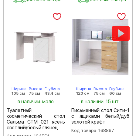
Ширина
Высота
Глубина
Ширина
Высота
Глубина
105 см
75 см
43.4 см
120 см
75 см
60 см
в наличии: мало
в наличии: 15 шт.
Туалетный
Письменный стол Сити-1
косметический стол
с ящиками белый/дуб
Сальма СТМ 021 ясень
золотой крафт
светлый/белый глянец
Код товара: 168867