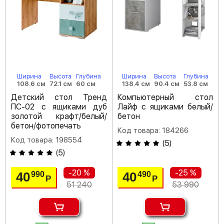
Ширина
Высота
Глубина
Ширина
Высота
Глубина
108.6 см
72.1 см
60 см
138.4 см
90.4 см
53.8 см
Детский стол Тренд
Компьютерный стол
ПС-02 с ящиками дуб
Лайф с ящиками белый/
золотой крафт/белый/
бетон
бетон/фотопечать
Код товара: 184266
Код товара: 198554
(
5
)
(
5
)
-20 %
-25 %
40
40
990
490
Р
Р
51 240
53 990