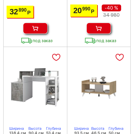
-40 %
20
990
32
890
Р
Р
34 980
под заказ
под заказ
Ширина
Высота
Глубина
Ширина
Высота
Глубина
138.4 см
90.4 см
53.4 см
93.5 см
46.5 см
50 см