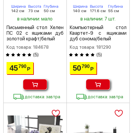
Ширина
Высота
Глубина
Ширина
Высота
Глубина
142 см
73 см
50 см
140 см
171.6 см
55 см
в наличии: мало
в наличии: 7 шт.
Письменный стол Хелен
Компьютерный стол
ПС 02 с ящиками дуб
Квартет-9 с ящиками
золотой крафт/белый
дуб сонома/белый
Код товара: 184678
Код товара: 181290
(
5
)
(
5
)
45
50
790
790
Р
Р
доставка: завтра
доставка: завтра