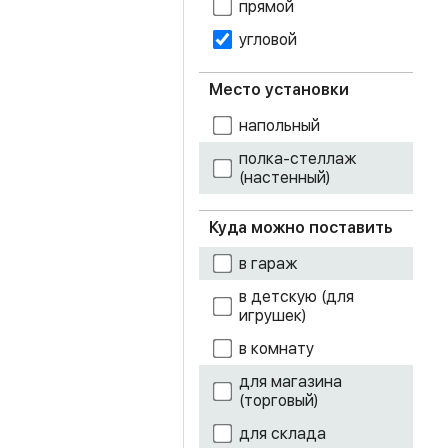
прямой
угловой
ясень темный
Место установки
напольный
полка-стеллаж
(настенный)
Куда можно поставить
в гараж
в детскую (для
игрушек)
в комнату
для магазина
(торговый)
для склада