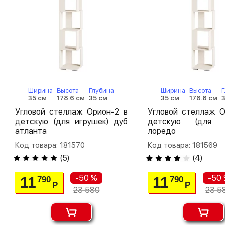
Ширина
Высота
Глубина
Ширина
Высота
Г
35 см
178.6 см
35 см
35 см
178.6 см
Угловой стеллаж Орион-2 в
Угловой стеллаж О
детскую (для игрушек) дуб
детскую (для и
атланта
лоредо
Код товара: 181570
Код товара: 181569
(
5
)
(
4
)
-50 %
-50
11
11
790
790
Р
Р
23 580
23 5