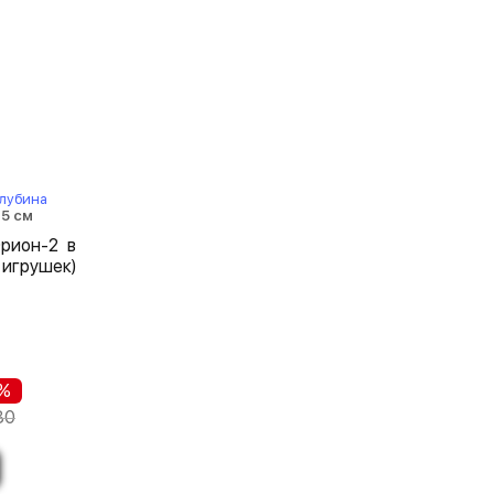
лубина
35 см
рион-2 в
грушек)
 %
80