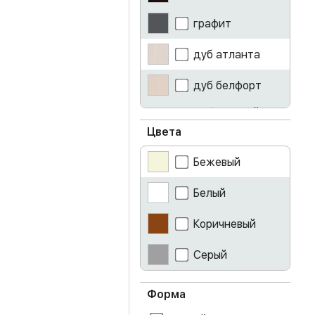
графит
дуб атланта
дуб белфорт
дуб золотой
крафт
Цвета
дуб крафт серый
Бежевый
дуб сонома
Белый
железный
Коричневый
камень
лоредо
Серый
серый
Форма
ясень светлый