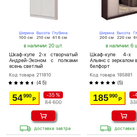
Ширина
Высота
Глубина
Ширина
Высота
Г
100 см
210 см
41.6 см
200 см
220 см
6
в наличии: 20 шт.
в наличии: 6 
Шкаф-купе 2-х створчатый
Шкаф-купе 4-х 
Андрей-Эконом с полками
Альянс с зеркалом 
ясень светлый
белфорт
Код товара: 211810
Код товара: 185881
(
4.5
)
(
5
)
-35 %
-
54
185
990
990
Р
Р
84 600
33
доставка: завтра
доставка: