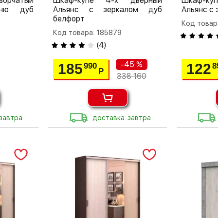
ворчатый
Шкаф-купе 4-х дверный
Шкаф-куп
ьню дуб
Альянс с зеркалом дуб
Альянс с 
белфорт
Код товар
Код товара: 185879
(
4
)
-45 %
185
122
990
8
Р
338 160
 завтра
доставка: завтра