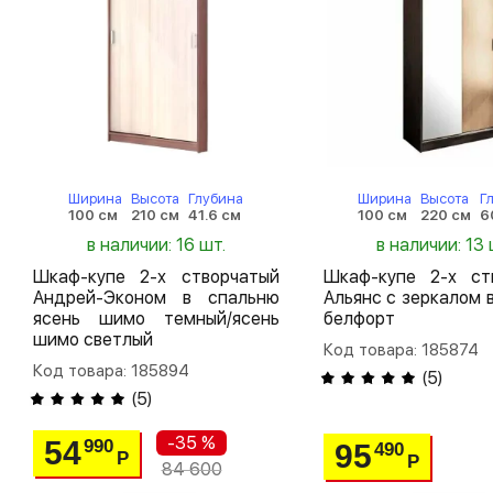
Ширина
Высота
Глубина
Ширина
Высота
Г
100 см
210 см
41.6 см
100 см
220 см
6
в наличии: 16 шт.
в наличии: 13 
Шкаф-купе 2-х створчатый
Шкаф-купе 2-х ст
Андрей-Эконом в спальню
Альянс с зеркалом 
ясень шимо темный/ясень
белфорт
шимо светлый
Код товара: 185874
Код товара: 185894
(
5
)
(
5
)
-35 %
54
990
95
490
Р
Р
84 600