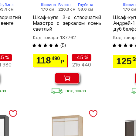
Глубина
Ширина
Высота
Глубина
Ширин
59.4 см
170 см
220.3 см
59.8 см
170 с
ворчатый
Шкаф-купе 3-х створчатый
Шкаф-куп
 венге
Маэстро с зеркалом ясень
Андрей-1
светлый
дуб белф
Код товара: 187762
Код товар
(
5
)
45 %
-45 %
118
490
125
5
Р
1 980
215 440
каз
под заказ