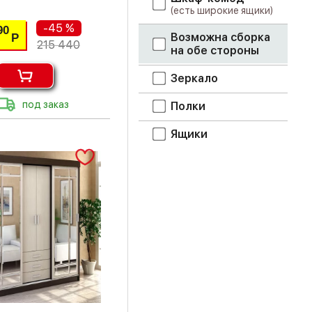
(есть широкие ящики)
-45 %
90
Возможна сборка
Р
215 440
на обе стороны
Зеркало
под заказ
Полки
Ящики