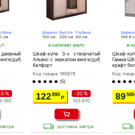
лубина
Ширина
Высота
Глубина
Ширин
0 см
150 см
220 см
60 см
159.8 
шт.
в наличии: мало
в н
дверный
Шкаф-купе 3-х створчатый
Шкаф-ку
венге/дуб
Альянс с зеркалом венге/дуб
Гамма ШК
белфорт
крафт бе
Код товара: 185878
Код товар
(
5
)
45 %
-20 %
122
89
890
590
Р
8 160
153 610
 завтра
доставка: завтра