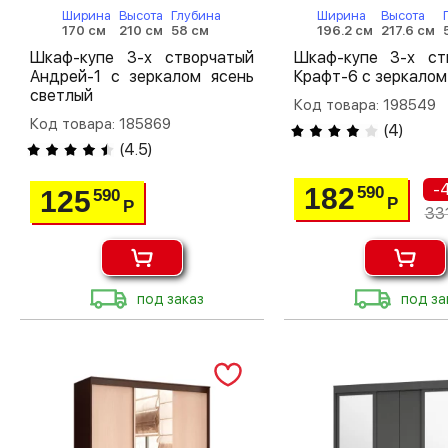
Ширина
Высота
Глубина
Ширина
Высота
170 см
210 см
58 см
196.2 см
217.6 см
Шкаф-купе 3-х створчатый
Шкаф-купе 3-х ст
Андрей-1 с зеркалом ясень
Крафт-6 с зеркалом
светлый
Код товара: 198549
Код товара: 185869
(
4
)
(
4.5
)
-
182
590
125
590
Р
Р
33
под заказ
под за