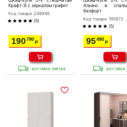
Шкаф-купе 2-х створчатый
Шкаф-купе 2-х ст
Крафт-6 с зеркалом графит
Альянс в спал
белфорт
Код товара: 249948
Код товара: 185872
(
5
)
(
5
)
190
95
790
490
Р
Р
доставка: завтра
доставка: