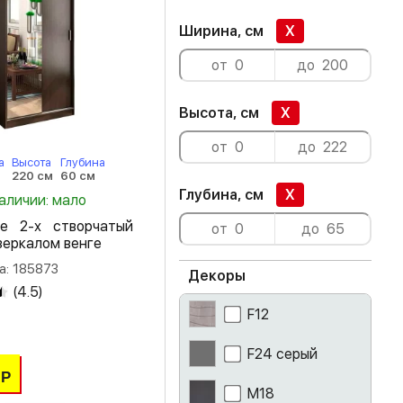
Ширина, см
X
Высота, см
X
а
Высота
Глубина
м
220 см
60 см
Глубина, см
X
наличии: мало
е 2-х створчатый
зеркалом венге
а: 185873
Декоры
(
4.5
)
F12
F24 серый
Р
M18