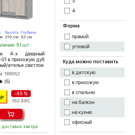
3
4
дуб сонома
железный
Форма
камень
а
Высота
Глубина
прямой
см
210 см
52 см
кенди
аличии: 51 шт.
угловой
пе 4-х дверный
кофе с молоком
-01 в прихожую дуб
Куда можно поставить
лый/ателье светлое
лоредо
в детскую
а: 189052
метрополитан
(
5
)
в прихожую
грей
в спальню
-45 %
Моно керамика
Р
162 890
на балкон
супермат белый
на кухню
терракота
офисный
доставка: завтра
фотопечать