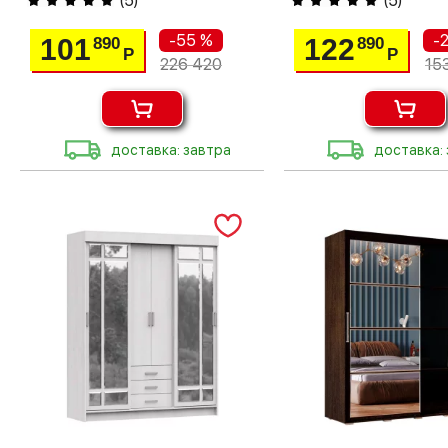
(
5
)
(
5
)
-55 %
-
101
122
890
890
Р
Р
226 420
15
доставка: завтра
доставка: