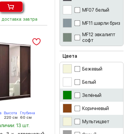
MF07 белый
доставка: завтра
MF11 шарли бриз
MF12 эвкалипт
софт
MF14 муссон
софт
Цвета
айриш
Бежевый
ателье светлое
Белый
белый
Зелёный
белый глянец
Коричневый
а
Высота
Глубина
220 см
60 см
бетон
Мультицвет
аличии: 13 шт.
венге