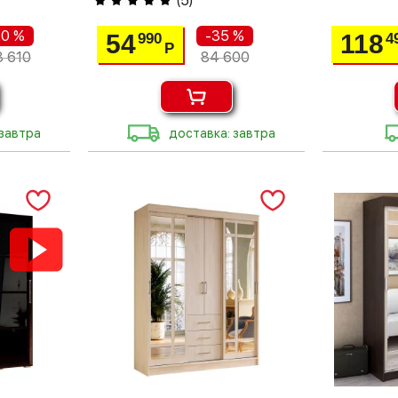
(
5
)
20 %
-35 %
54
118
990
4
Р
3 610
84 600
 завтра
доставка: завтра