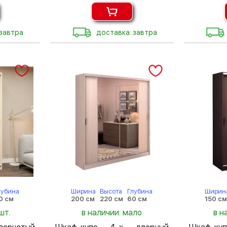
 завтра
доставка: завтра
лубина
Ширина
Высота
Глубина
Ширин
0 см
200 см
220 см
60 см
150 см
шт.
в наличии: мало
в н