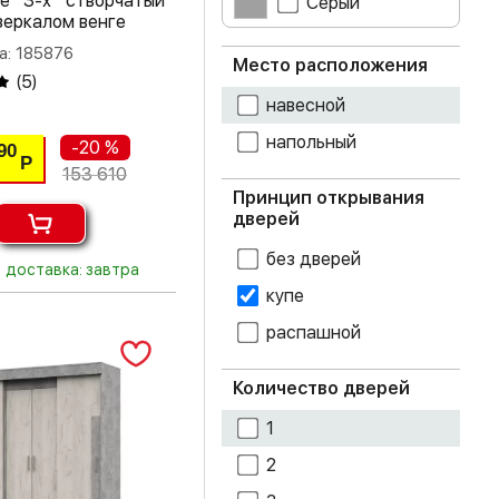
е 3-х створчатый
Серый
зеркалом венге
графит
а: 185876
Место расположения
(
5
)
дуб атланта
навесной
напольный
дуб беленый
-20 %
90
Р
153 610
дуб белфорт
Принцип открывания
дверей
дуб делано
без дверей
доставка: завтра
дуб золотой
купе
крафт
распашной
дуб каньон
Количество дверей
дуб крафт белый
1
дуб крафт серый
2
дуб смоки