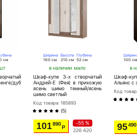
лубина
Ширина
Высота
Глубина
Ширин
0 см
160 см
210 см
52 см
100 с
шт.
в наличии: мало
в 
ворчатый
Шкаф-купе 3-х створчатый
Шкаф-куп
венге/дуб
Андрей-Е (Фея) в прихожую
Альянс с 
ясень шимо темный/ясень
Код товар
шимо светлый
Код товара: 185893
(
5
)
-55 %
101
890
95
490
Р
226 420