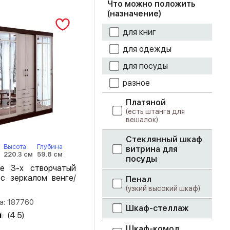
Что можно положить
(назначение)
цемент светлый
для книг
шарлиз кашемир
для одежды
ясень светлый
для посуды
разное
ясень шимо
светлый
Платяной
ясень шимо
(есть штанга для
вешалок)
темный
Стеклянный шкаф
Высота
Глубина
витрина для
220.3 см
59.8 см
посуды
е 3-х створчатый
с зеркалом венге/
Пенал
(узкий высокий шкаф)
а: 187760
Шкаф-стеллаж
(
4.5
)
Шкаф-комод