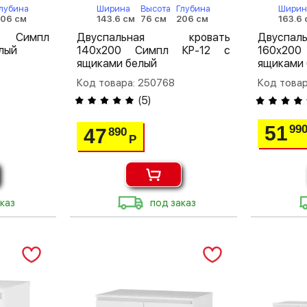
лубина
Ширина
Высота
Глубина
Ширин
06 см
143.6 см
76 см
206 см
163.6 
0 Симпл
Двуспальная кровать
Двуспа
лый
140х200 Симпл КР-12 с
160х20
ящиками белый
ящиками
Код товара: 250768
Код товар
(
5
)
51
99
47
890
Р
каз
под заказ