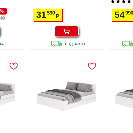
 %
31
54
590
99
Р
10
каз
под заказ