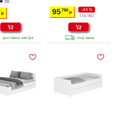
(
5
)
-45 %
95
790
0
Р
Р
174 160
доставка: завтра
под заказ