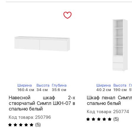
Ширина
Высота
Глубина
Ширина
Высота
Г
160.4 см
34 см
35.6 см
40.2 см
190 см
5
Навесной шкаф 2-х
Шкаф пенал Симпл
створчатый Симпл ШКН-07 в
спальню белый
спальню белый
Код товара: 250774
Код товара: 250796
(
5
)
(
5
)