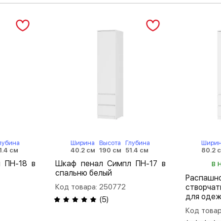
лубина
Ширина
Высота
Глубина
Шири
1.4 см
40.2 см
190 см
51.4 см
80.2 
 ПН-18 в
Шкаф пенал Симпл ПН-17 в
в 
спальню белый
Распа
Код товара: 250772
створча
для оде
(
5
)
Код товар