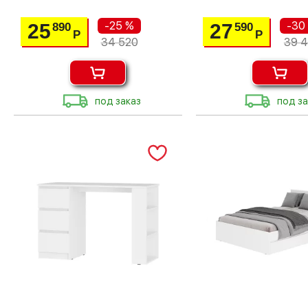
-25 %
-30
25
27
890
590
Р
Р
34 520
39 4
под заказ
под за