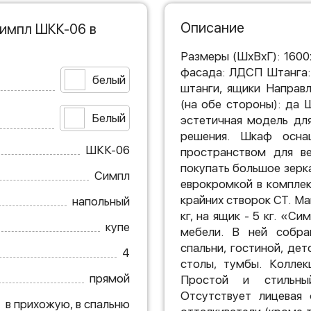
Описание
Симпл ШКК-06 в
Размеры (ШхВхГ): 160
фасада: ЛДСП Штанга:
белый
штанги, ящики Направ
(на обе стороны): да
Белый
эстетичная модель дл
решения. Шкаф осна
ШКК-06
пространством для ве
покупать большое зерк
Симпл
еврокромкой в комплек
крайних створок СТ. Мак
напольный
кг, на ящик - 5 кг. «С
купе
мебели. В ней собра
спальни, гостиной, де
4
столы, тумбы. Коллек
прямой
Простой и стильны
Отсутствует лицевая 
в прихожую, в спальню