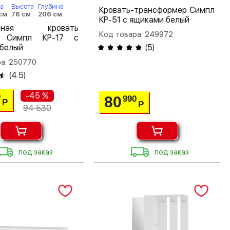
а
Высота
Глубина
Кровать-трансформер Симпл
см
76 см
206 см
КР-51 с ящиками белый
льная кровать
Код товара: 249972
0 Симпл КР-17 с
 белый
(
5
)
а: 250770
(
4.5
)
-45 %
0
80
990
Р
Р
94 530
под заказ
под заказ