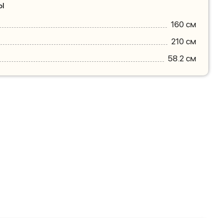
ы
160 см
210 см
58.2 см