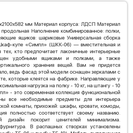
0х2100х582 мм Материал корпуса: ЛДСП Материал
 продольная Наполнение комбинированное: полки,
ляющие ящиков: шариковые Универсальная сборка
 Шкаф-купе «Симпл» (ШКК-06) — вместительная и
я тех, кто предпочитает лаконичные интерьерные
щен удобными ящиками и полками, а также
ртикального хранения вещей. Вам не придется
ало, ведь фасад этой модели оснащен зеркалами с
те, которые клеятся на фабрике. Направляющие у
симальная нагрузка на полку - 10 кг, на штангу - 10
импл» - это современная коллекция функциональной
ны все необходимые предметы для интерьера
тской комнаты, прихожей: шкафы, кровати, комоды,
ция полностью соответствует своему названию.
й дизайн покорит ценителей минимализма.
фурнитура. В распашных створках установлены