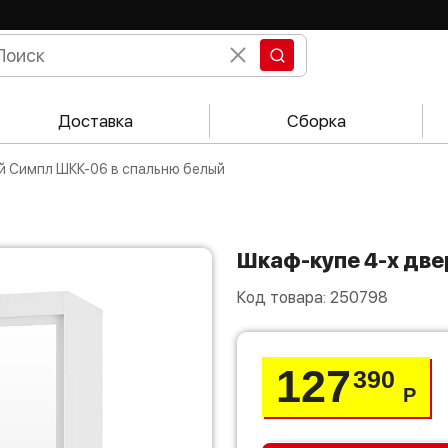
Доставка
Сборка
ый Симпл ШКК-06 в спальню белый
Шкаф-купе 4-х д
Код товара:
250798
127
390
Р