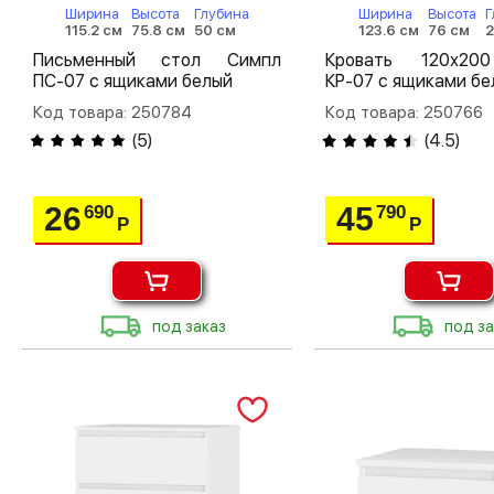
Ширина
Высота
Глубина
Ширина
Высота
Г
115.2 см
75.8 см
50 см
123.6 см
76 см
2
Письменный стол Симпл
Кровать 120х20
ПС-07 с ящиками белый
КР-07 с ящиками бе
Код товара: 250784
Код товара: 250766
(
5
)
(
4.5
)
26
45
690
790
Р
Р
под заказ
под за