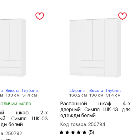
на
Высота
Глубина
Ширина
Высота
Глубина
см
190 см
51.4 см
160.2 см
190 см
51.4 см
наличии: мало
Распашной шкаф 4-х
дверный Симпл ШК-13 для
шной шкаф 2-х
одежды белый
тый Симпл ШК-03
жды белый
Код товара: 250794
(
5
)
а: 250792