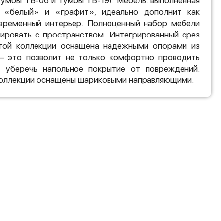
тумбы ТБ-06 и тумбы ТБ-19). Мебель, выполненная
х «белый» и «графит», идеально дополнит как
современный интерьер. Полноценный набор мебели
тировать с пространством. Интегрированный срез
той коллекции оснащена надежными опорами из
 – это позволит не только комфортно проводить
 уберечь напольное покрытие от повреждений.
оллекции оснащены шариковыми направляющими.