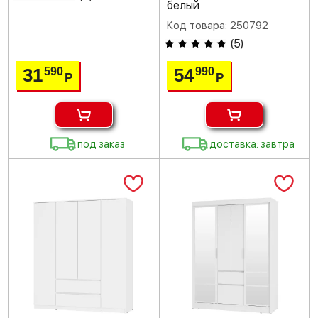
белый
Код товара: 250792
(
5
)
31
54
590
990
Р
Р
под заказ
доставка: завтра