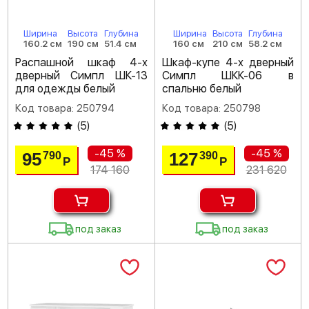
Ширина
Высота
Глубина
Ширина
Высота
Глубина
160.2 см
190 см
51.4 см
160 см
210 см
58.2 см
Распашной шкаф 4-х
Шкаф-купе 4-х дверный
дверный Симпл ШК-13
Симпл ШКК-06 в
для одежды белый
спальню белый
Код товара: 250794
Код товара: 250798
(
5
)
(
5
)
-45 %
-45 %
95
127
790
390
Р
Р
174 160
231 620
под заказ
под заказ