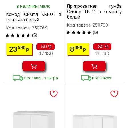
в наличии: мало
Прикроватная тумба
Симпл ТБ-11 в комнату
Комод Симпл КМ-01 в
белый
спальню белый
Код товара: 250790
Код товара: 250764
(
5
)
(
5
)
-50 %
-30 %
23
8
590
090
Р
Р
47 180
11 560
доставка: завтра
под заказ