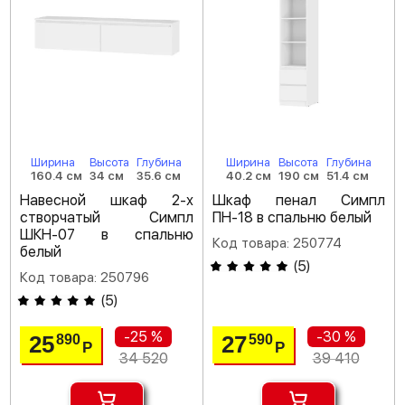
Ширина
Высота
Глубина
Ширина
Высота
Глубина
160.4 см
34 см
35.6 см
40.2 см
190 см
51.4 см
Навесной шкаф 2-х
Шкаф пенал Симпл
створчатый Симпл
ПН-18 в спальню белый
ШКН-07 в спальню
Код товара: 250774
белый
(
5
)
Код товара: 250796
(
5
)
-25 %
-30 %
25
27
890
590
Р
Р
34 520
39 410