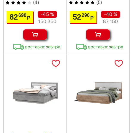
(
4
)
(
5
)
-45 %
-40 %
82
52
690
290
Р
Р
150 350
87 150
доставка: завтра
доставка: завтра