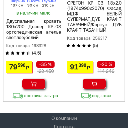
Ширина
Высота
Глубина
ОРЕГОН КР 03 1.8х2.0
187 см
99 см
210 см
(1874х990х2070) Фасад
в наличии: мало
МДФ БЕЛЫЙ
СУПЕРМАТ,ДУБ КРАФТ
Двуспальная кровать
ТАБАЧНЫЙ/Корпус ДУБ
180х200 Денвер КР-03
КРАФТ ТАБАЧНЫЙ
ортопедическая ателье
светлое/белый
Код товара: 256317
(
5
)
Код товара: 198328
(
4.5
)
-35 %
-20 %
79
91
590
390
Р
Р
122 450
114 240
доставка: завтра
под заказ
О компании
Доставка