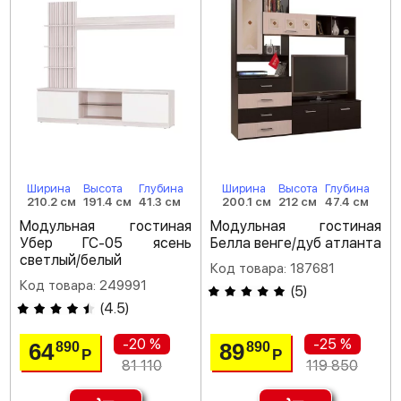
Ширина
Высота
Глубина
Ширина
Высота
Глубина
210.2 см
191.4 см
41.3 см
200.1 см
212 см
47.4 см
Модульная гостиная
Модульная гостиная
Убер ГС-05 ясень
Белла венге/дуб атланта
светлый/белый
Код товара: 187681
Код товара: 249991
(
5
)
(
4.5
)
-20 %
-25 %
64
89
890
890
Р
Р
81 110
119 850