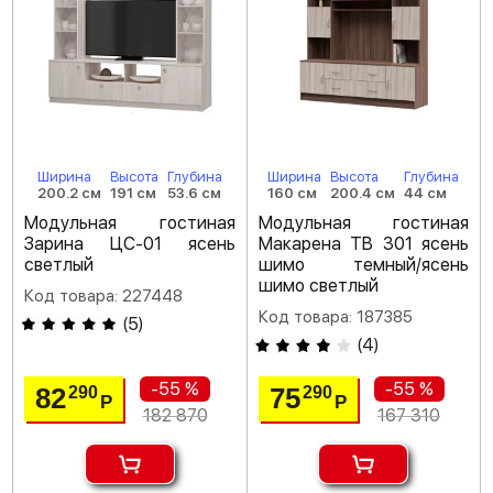
Ширина
Высота
Глубина
Ширина
Высота
Глубина
200.2 см
191 см
53.6 см
160 см
200.4 см
44 см
Модульная гостиная
Модульная гостиная
Зарина ЦС-01 ясень
Макарена ТВ 301 ясень
светлый
шимо темный/ясень
шимо светлый
Код товара: 227448
Код товара: 187385
(
5
)
(
4
)
-55 %
-55 %
82
75
290
290
Р
Р
182 870
167 310