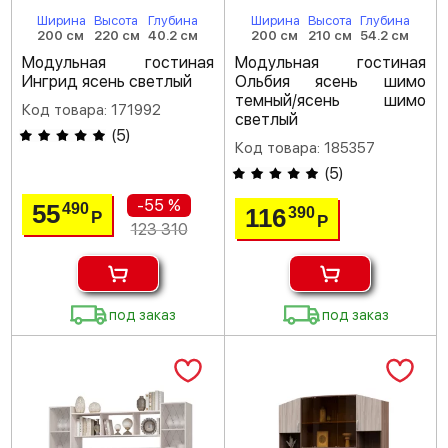
Ширина
Высота
Глубина
Ширина
Высота
Глубина
200 см
220 см
40.2 см
200 см
210 см
54.2 см
Модульная гостиная
Модульная гостиная
Ингрид ясень светлый
Ольбия ясень шимо
темный/ясень шимо
Код товара: 171992
светлый
(
5
)
Код товара: 185357
(
5
)
-55 %
55
490
116
390
Р
Р
123 310
под заказ
под заказ