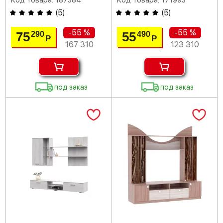
Код товара: 187384
Код товара: 171993
(
5
)
(
5
)
-55 %
-55 %
75
55
290
490
Р
Р
167 310
123 310
под заказ
под заказ