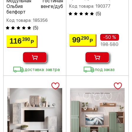
Модульная гостиная
Ольбия венге/дуб
Код товара: 190377
белфорт
(
5
)
Код товара: 185356
(
5
)
-50 %
99
290
116
390
Р
Р
198 580
доставка: завтра
под заказ