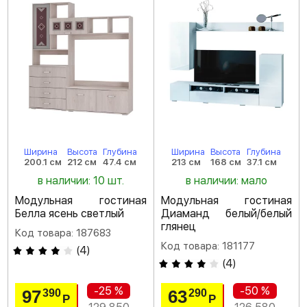
Ширина
Высота
Глубина
Ширина
Высота
Глубина
200.1 см
212 см
47.4 см
213 см
168 см
37.1 см
в наличии: 10 шт.
в наличии: мало
Модульная гостиная
Модульная гостиная
Белла ясень светлый
Диаманд белый/белый
глянец
Код товара: 187683
Код товара: 181177
(
4
)
(
4
)
-25 %
-50 %
97
63
390
290
Р
Р