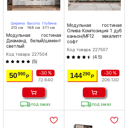
Ширина
Высота
Глубина
Модульная гостиная
213 см
168 см
37.1 см
Олива Композиция 1 дуб
Модульная гостиная
каньон/MF12 эвкалипт
Диаманд белый/цемент
софт
светлый
Код товара: 227507
Код товара: 227504
(
4.5
)
(
5
)
-30 %
-30 %
50
144
990
290
Р
Р
72 840
206 130
под заказ
под заказ