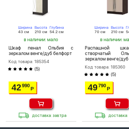
Ширина
Высота
Глубина
Ширина
Высота
Г
43 см
210 см
54.2 см
70 см
210 см
5
в наличии: мало
в наличии: м
Шкаф пенал Ольбия с
Распашной шк
зеркалом венге/дуб белфорт
створчатый О
зеркалом венге/дуб
Код товара: 185354
Код товара: 185360
(
5
)
(
5
)
42
49
990
790
Р
Р
доставка: завтра
доставка: