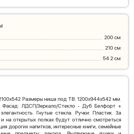
ы
200 см
210 см
54.2 см
2100х542 Размеры ниша под ТВ: 1200х944х542 мм.
 Фасад: ЛДСП/Зеркало/Стекло - Дуб Белфорт +
элегантность. Гнутые стекла. Ручки: Пластик. За
 и на открытых полках будут отлично смотреться
ция дорогих напитков, интересные книги, семейные
чные предметы декора. Выдвижные ящики и