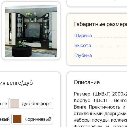
Габаритные размер
Ширина
Высота
Глубина
Описание
ия венге/дуб
Размер: (ШхВхГ) 2000х
Корпус: ЛДСП - Венге
нге
дуб белфорт
Венге Практичность и 
стеклянными дверцами
евый
Коричневый
наборы посуды, коллек
фотографии и разли