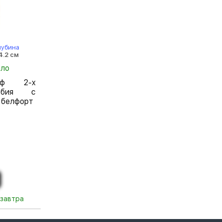
лубина
4.2 см
ало
аф 2-х
льбия с
 белфорт
 завтра