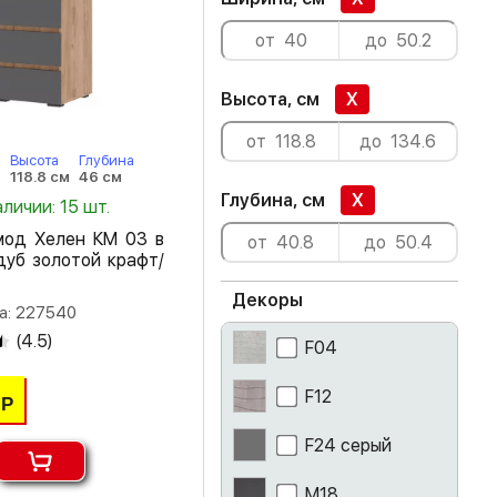
Высота, см
X
а
Высота
Глубина
м
118.8 см
46 см
Глубина, см
X
аличии: 15 шт.
мод Хелен КМ 03 в
дуб золотой крафт/
Декоры
а: 227540
(
4.5
)
F04
F12
Р
F24 серый
M18