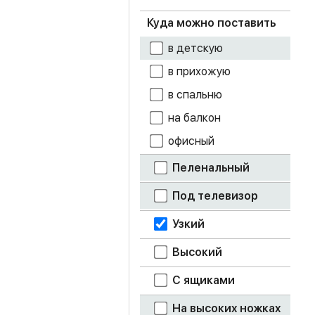
Чёрный
Куда можно поставить
дуб белфорт
в детскую
дуб золотой
крафт
в прихожую
дуб каньон
в спальню
на балкон
дуб крафт белый
офисный
дуб крафт серый
Пеленальный
дуб смоки
Под телевизор
дуб сонома
Узкий
кенди
Высокий
кофе с молоком
С ящиками
лоредо
На высоких ножках