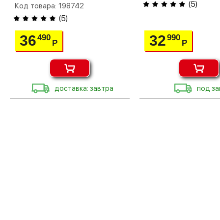
(
5
)
Код товара: 198742
(
5
)
36
32
490
990
Р
Р
доставка: завтра
под за