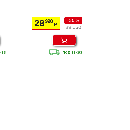
-25 %
28
990
Р
38 650
каз
под заказ