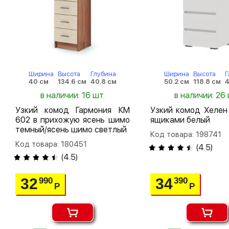
Ширина
Высота
Глубина
Ширина
Высота
Г
40 см
134.6 см
40.8 см
50.2 см
118.8 см
4
в наличии: 16 шт.
в наличии: 26 
Узкий комод Гармония КМ
Узкий комод Хелен
602 в прихожую ясень шимо
ящиками белый
темный/ясень шимо светлый
Код товара: 198741
Код товара: 180451
(
4.5
)
(
4.5
)
32
34
990
390
Р
Р