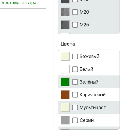
доставка: завтра
M20
M25
MF07 белый
Цвета
айриш
Бежевый
ателье светлое
Белый
белый
Зелёный
белый глянец
Коричневый
бетон
Мультицвет
венге
Серый
графит