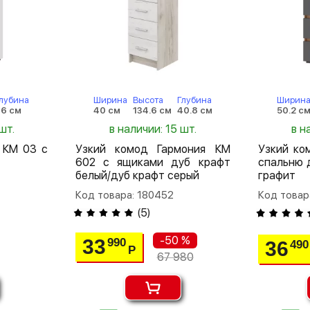
лубина
Ширина
Высота
Глубина
Ширин
6 см
40 см
134.6 см
40.8 см
50.2 с
шт.
в наличии: 15 шт.
в н
 КМ 03 с
Узкий комод Гармония КМ
Узкий ко
602 с ящиками дуб крафт
спальню 
белый/дуб крафт серый
графит
Код товара: 180452
Код товар
(
5
)
-50 %
33
990
36
490
Р
67 980