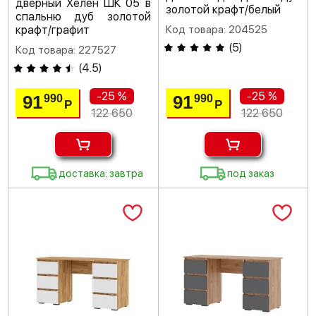
дверный Хелен ШК 05 в
золотой крафт/белый
спальню дуб золотой
крафт/графит
Код товара: 204525
(
5
)
Код товара: 227527
(
4.5
)
-25 %
-25 %
91
91
990
990
Р
Р
122 650
122 650
доставка: завтра
под заказ