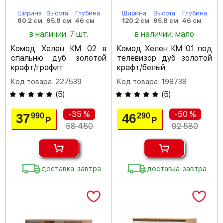
Ширина
Высота
Глубина
Ширина
Высота
Глубина
80.2 см
95.8 см
46 см
120.2 см
95.8 см
46 см
в наличии: 7 шт.
в наличии: мало
Комод Хелен КМ 02 в
Комод Хелен КМ 01 под
спальню дуб золотой
телевизор дуб золотой
крафт/графит
крафт/белый
Код товара: 227539
Код товара: 198738
(
5
)
(
5
)
-35 %
-50 %
37
46
990
290
Р
Р
58 450
92 580
доставка: завтра
доставка: завтра