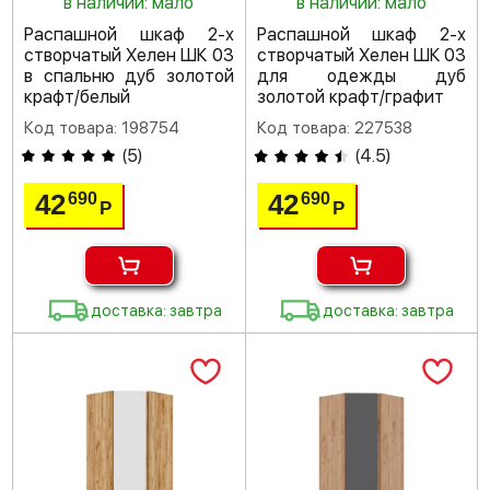
в наличии: мало
в наличии: мало
Распашной шкаф 2-х
Распашной шкаф 2-х
створчатый Хелен ШК 03
створчатый Хелен ШК 03
в спальню дуб золотой
для одежды дуб
крафт/белый
золотой крафт/графит
Код товара: 198754
Код товара: 227538
(
5
)
(
4.5
)
42
42
690
690
Р
Р
доставка: завтра
доставка: завтра