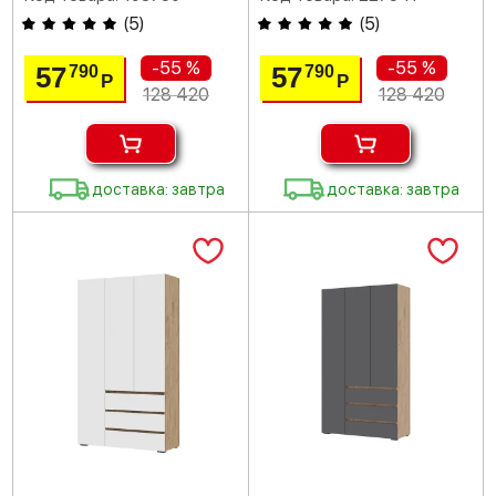
(
5
)
(
5
)
-55 %
-55 %
57
57
790
790
Р
Р
128 420
128 420
доставка: завтра
доставка: завтра