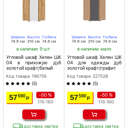
Ширина
Высота
Глубина
Ширина
Высота
Глубина
74.8 см
210 см
74.8 см
74.8 см
210 см
74.8 см
в наличии: 9 шт.
в наличии: мало
Угловой шкаф Хелен ШК
Угловой шкаф Хелен ШК
04 в прихожую дуб
04 для одежды дуб
золотой крафт/белый
золотой крафт/графит
Код товара: 198756
Код товара: 227528
(
5
)
(
5
)
-50 %
-50 %
57
57
590
590
Р
Р
115 180
115 180
доставка: завтра
доставка: завтра