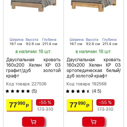
Ширина
Высота
Глубина
Ширина
Высота
Глубина
167 см
92.8 см
211.4 см
167 см
92.8 см
211.4 см
в наличии: 18 шт.
в наличии: 16 шт.
Двуспальная кровать
Двуспальная кровать
160х200 Хелен КР 03
160х200 Хелен КР 03
графит/дуб золотой
ортопедическая белый/
крафт
дуб золотой крафт
Код товара: 227536
Код товара: 182568
(
5
)
(
4.5
)
-55 %
-55 %
77
77
990
990
Р
Р
173 310
173 310