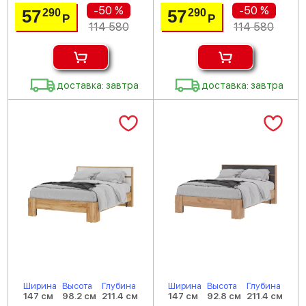
-50 %
-50 %
57
57
290
290
Р
Р
114 580
114 580
доставка: завтра
доставка: завтра
Ширина
Высота
Глубина
Ширина
Высота
Глубина
147 см
98.2 см
211.4 см
147 см
92.8 см
211.4 см