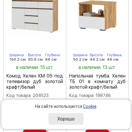
Ширина
Высота
Глубина
Ширина
Высота
Глубина
150.2 см
95.8 см
46 см
50.2 см
44.2 см
46 см
в наличии: 15 шт.
в наличии: 13 шт.
Комод Хелен КМ 05 под
Напольная тумба Хелен
телевизор дуб золотой
ТБ 01 в комнату дуб
крафт/белый
золотой крафт/белый
Код товара: 204523
Код товара: 198746
(
5
)
(
4.5
)
На сайте используются
Cookie
.
-35 %
14
290
59
390
Р
Хорошо
Р
21 980