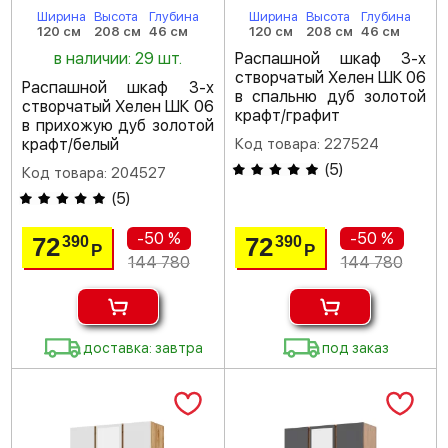
Ширина
Высота
Глубина
Ширина
Высота
Глубина
120 см
208 см
46 см
120 см
208 см
46 см
в наличии: 29 шт.
Распашной шкаф 3-х
створчатый Хелен ШК 06
Распашной шкаф 3-х
в спальню дуб золотой
створчатый Хелен ШК 06
крафт/графит
в прихожую дуб золотой
крафт/белый
Код товара: 227524
(
5
)
Код товара: 204527
(
5
)
-50 %
-50 %
72
72
390
390
Р
Р
144 780
144 780
доставка: завтра
под заказ