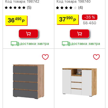
Код товара: 198742
Код товара: 198740
(
5
)
(
4
)
-35 %
37
990
36
490
Р
Р
58 450
доставка: завтра
доставка: завтра