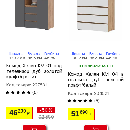
Ширина
Высота
Глубина
Ширина
Высота
Глубина
120.2 см
95.8 см
46 см
100.2 см
95.8 см
46 см
Комод Хелен КМ 01 под
в наличии: мало
телевизор дуб золотой
Комод Хелен КМ 04 в
крафт/графит
спальню дуб золотой
Код товара: 227531
крафт/белый
(
5
)
Код товара: 204521
(
5
)
-50 %
46
290
51
690
Р
Р
92 580