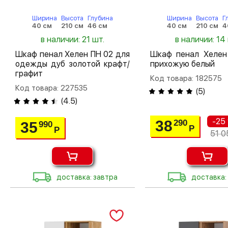
Ширина
Высота
Глубина
Ширина
Высота
Г
40 см
210 см
46 см
40 см
210 см
4
в наличии: 21 шт.
в наличии: 14
Шкаф пенал Хелен ПН 02 для
Шкаф пенал Хелен
одежды дуб золотой крафт/
прихожую белый
графит
Код товара: 182575
Код товара: 227535
(
5
)
(
4.5
)
-25
38
290
35
990
Р
Р
51 0
доставка: завтра
доставка: