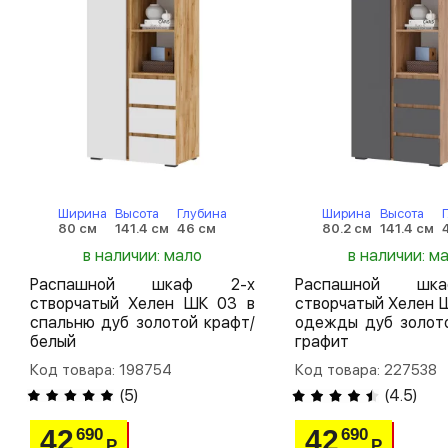
Ширина
Высота
Глубина
Ширина
Высота
80 см
141.4 см
46 см
80.2 см
141.4 см
в наличии: мало
в наличии: м
Распашной шкаф 2-х
Распашной шк
створчатый Хелен ШК 03 в
створчатый Хелен 
спальню дуб золотой крафт/
одежды дуб золото
белый
графит
Код товара: 198754
Код товара: 227538
(
5
)
(
4.5
)
42
42
690
690
Р
Р