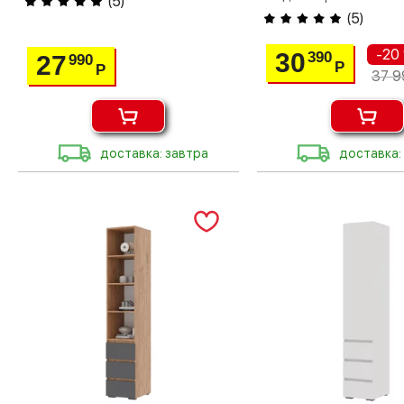
(
5
)
(
5
)
-20
30
390
27
990
Р
Р
37 9
доставка: завтра
доставка: