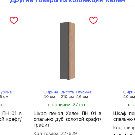
лубина
Ширина
Высота
Глубина
Шири
6 см
40 см
210 см
46 см
40 с
 шт.
в наличии: 27 шт.
в н
 ПН 01 в
Шкаф пенал Хелен ПН 01 в
Шкаф пе
ой крафт/
спальню дуб золотой крафт/
спальню 
графит
Код товар
Код товара: 227529