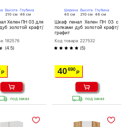
на
Высота
Глубина
Ширина
Высота
Глубина
м
210 см
46 см
40 см
210 см
46 см
ал Хелен ПН 03 для
Шкаф пенал Хелен ПН 03 с
дуб золотой крафт/
полками дуб золотой крафт/
графит
а: 182576
Код товара: 227532
(
4.5
)
(
5
)
40
0
690
Р
Р
под заказ
под заказ