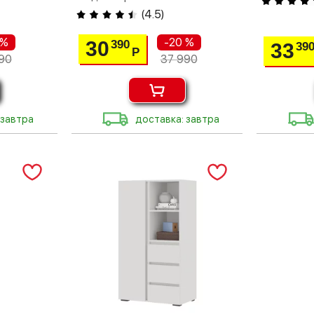
(
4.5
)
 %
-20 %
30
390
33
39
Р
90
37 990
 завтра
доставка: завтра