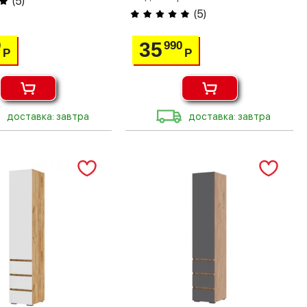
(
5
)
(
5
)
35
0
990
Р
Р
доставка: завтра
доставка: завтра