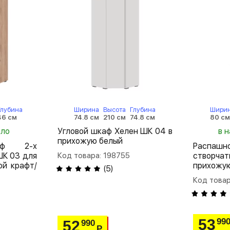
Глубина
Ширина
Высота
Глубина
Шири
46 см
74.8 см
210 см
74.8 см
80 с
ало
Угловой шкаф Хелен ШК 04 в
в н
прихожую белый
аф 2-х
Распа
ШК 03 для
Код товара: 198755
створча
й крафт/
прихожу
(
5
)
Код товар
53
99
52
990
Р