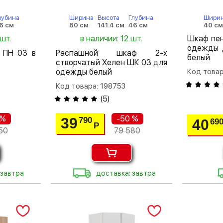
лубина
Ширина
Высота
Глубина
Шири
6 см
80 см
141.4 см
46 см
40 с
 шт.
в наличии: 12 шт.
Шкаф пен
одежды 
 ПН 03 в
Распашной шкаф 2-х
белый
створчатый Хелен ШК 03 для
одежды белый
Код товар
Код товара: 198753
(
5
)
 %
-50 %
39
790
40
69
Р
50
79 580
 завтра
доставка: завтра