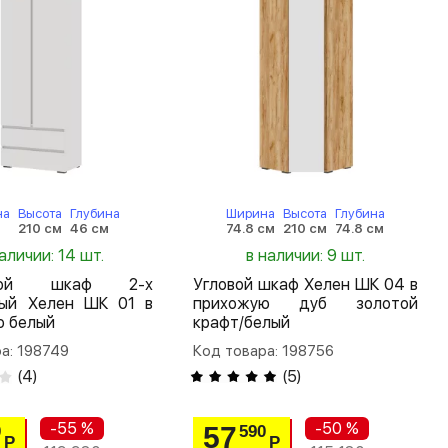
на
Высота
Глубина
Ширина
Высота
Глубина
м
210 см
46 см
74.8 см
210 см
74.8 см
аличии: 14 шт.
в наличии: 9 шт.
шной шкаф 2-х
Угловой шкаф Хелен ШК 04 в
тый Хелен ШК 01 в
прихожую дуб золотой
ю белый
крафт/белый
а: 198749
Код товара: 198756
(
4
)
(
5
)
-55 %
-50 %
57
0
590
Р
Р