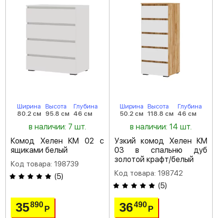
Ширина
Высота
Глубина
Ширина
Высота
Глубина
80.2 см
95.8 см
46 см
50.2 см
118.8 см
46 см
в наличии: 7 шт.
в наличии: 14 шт.
Комод Хелен КМ 02 с
Узкий комод Хелен КМ
ящиками белый
03 в спальню дуб
золотой крафт/белый
Код товара: 198739
Код товара: 198742
(
5
)
(
5
)
35
36
890
490
Р
Р