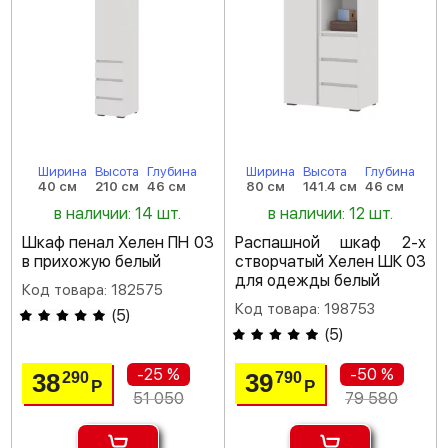
Ширина
Высота
Глубина
Ширина
Высота
Глубина
40 см
210 см
46 см
80 см
141.4 см
46 см
в наличии: 14 шт.
в наличии: 12 шт.
Шкаф пенал Хелен ПН 03
Распашной шкаф 2-х
в прихожую белый
створчатый Хелен ШК 03
для одежды белый
Код товара: 182575
Код товара: 198753
(
5
)
(
5
)
-25 %
-50 %
38
39
290
790
Р
Р
51 050
79 580