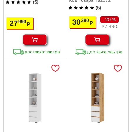
Код товара: 182572
(
5
)
(
5
)
-20 %
30
390
27
990
Р
Р
37 990
доставка: завтра
доставка: завтра