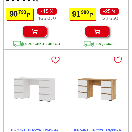
-45 %
-25 %
90
91
790
990
Р
Р
165 070
122 650
доставка: завтра
под заказ
Ширина
Высота
Глубина
Ширина
Высота
Глубина