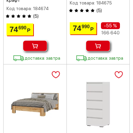
крафт
Код товара: 184675
Код товара: 184674
(
5
)
(
5
)
-55 %
74
990
74
690
Р
Р
166 640
доставка: завтра
доставка: завтра