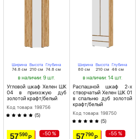
Ширина
Высота
Глубина
Ширина
Высота
Глубина
74.8 см
210 см
74.8 см
80 см
210 см
46 см
в наличии: 9 шт.
в наличии: 14 шт.
Угловой шкаф Хелен ШК
Распашной шкаф 2-х
04 в прихожую дуб
створчатый Хелен ШК 01
золотой крафт/белый
в спальню дуб золотой
крафт/белый
Код товара: 198756
Код товара: 198750
(
5
)
(
5
)
-50 %
-55 %
57
57
590
790
Р
Р