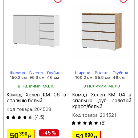
Ширина
Высота
Глубина
Ширина
Высота
Глубина
150.2 см
95.8 см
46 см
100.2 см
95.8 см
46 см
в наличии: мало
в наличии: мало
Комод Хелен КМ 06 в
Комод Хелен КМ 04 в
спальню белый
спальню дуб золотой
крафт/белый
Код товара: 204528
Код товара: 204521
(
4.5
)
(
5
)
-45 %
50
390
51
690
Р
Р