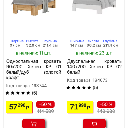
Ширина
Высота
Глубина
Ширина
Высота
Глубина
97 см
92.8 см
211.4 см
147 см
98.2 см
211.4 см
в наличии: 11 шт.
в наличии: 23 шт.
Односпальная кровать
Двуспальная кровать
90х200 Хелен КР 01
140х200 Хелен КР 02
белый/дуб золотой
белый
крафт
Код товара: 184673
Код товара: 198744
(
5
)
(
5
)
-50 %
-50 %
57
71
290
990
Р
Р
114 580
143 980