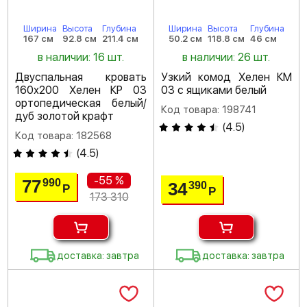
Ширина
Высота
Глубина
Ширина
Высота
Глубина
167 см
92.8 см
211.4 см
50.2 см
118.8 см
46 см
в наличии: 16 шт.
в наличии: 26 шт.
Двуспальная кровать
Узкий комод Хелен КМ
160х200 Хелен КР 03
03 с ящиками белый
ортопедическая белый/
Код товара: 198741
дуб золотой крафт
(
4.5
)
Код товара: 182568
(
4.5
)
-55 %
77
990
34
390
Р
Р
173 310
доставка: завтра
доставка: завтра