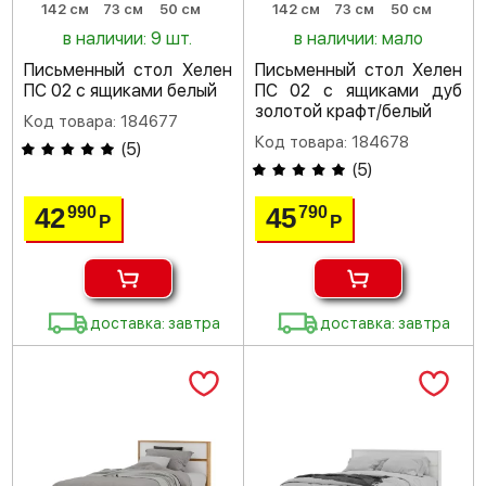
142 см
73 см
50 см
142 см
73 см
50 см
в наличии: 9 шт.
в наличии: мало
Письменный стол Хелен
Письменный стол Хелен
ПС 02 с ящиками белый
ПС 02 с ящиками дуб
золотой крафт/белый
Код товара: 184677
Код товара: 184678
(
5
)
(
5
)
42
45
990
790
Р
Р
доставка: завтра
доставка: завтра