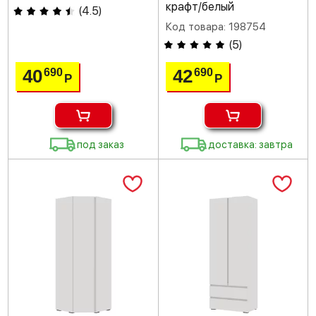
крафт/белый
(
4.5
)
Код товара: 198754
(
5
)
40
42
690
690
Р
Р
под заказ
доставка: завтра