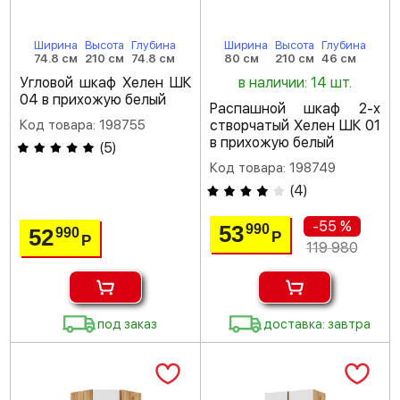
Ширина
Высота
Глубина
Ширина
Высота
Глубина
74.8 см
210 см
74.8 см
80 см
210 см
46 см
Угловой шкаф Хелен ШК
в наличии: 14 шт.
04 в прихожую белый
Распашной шкаф 2-х
Код товара: 198755
створчатый Хелен ШК 01
в прихожую белый
(
5
)
Код товара: 198749
(
4
)
-55 %
53
990
52
990
Р
Р
119 980
под заказ
доставка: завтра