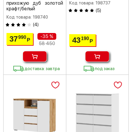
прихожую дуб золотой
Код товара: 198737
крафт/белый
(
5
)
Код товара: 198740
(
4
)
-35 %
37
990
43
190
Р
Р
58 450
доставка: завтра
под заказ