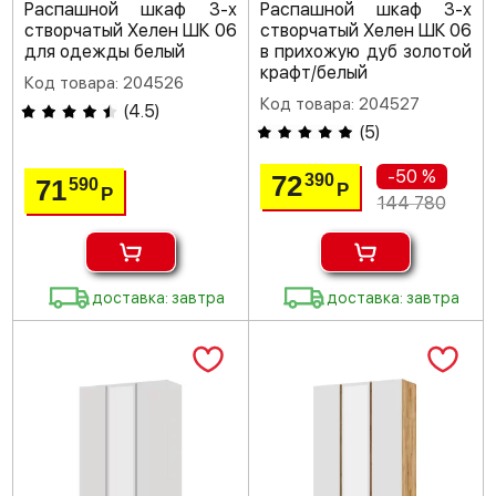
Распашной шкаф 3-х
Распашной шкаф 3-х
створчатый Хелен ШК 06
створчатый Хелен ШК 06
для одежды белый
в прихожую дуб золотой
крафт/белый
Код товара: 204526
Код товара: 204527
(
4.5
)
(
5
)
-50 %
72
390
71
590
Р
Р
144 780
доставка: завтра
доставка: завтра