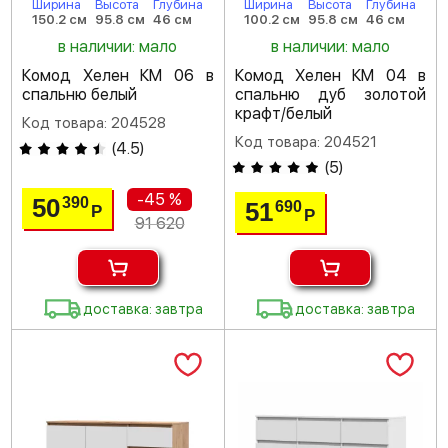
Ширина
Высота
Глубина
Ширина
Высота
Глубина
150.2 см
95.8 см
46 см
100.2 см
95.8 см
46 см
в наличии: мало
в наличии: мало
Комод Хелен КМ 06 в
Комод Хелен КМ 04 в
спальню белый
спальню дуб золотой
крафт/белый
Код товара: 204528
Код товара: 204521
(
4.5
)
(
5
)
-45 %
50
390
51
690
Р
Р
91 620
доставка: завтра
доставка: завтра