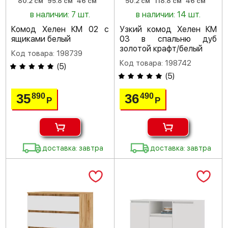
80.2 см
95.8 см
46 см
50.2 см
118.8 см
46 см
в наличии: 7 шт.
в наличии: 14 шт.
Комод Хелен КМ 02 с
Узкий комод Хелен КМ
ящиками белый
03 в спальню дуб
золотой крафт/белый
Код товара: 198739
Код товара: 198742
(
5
)
(
5
)
35
36
890
490
Р
Р
доставка: завтра
доставка: завтра