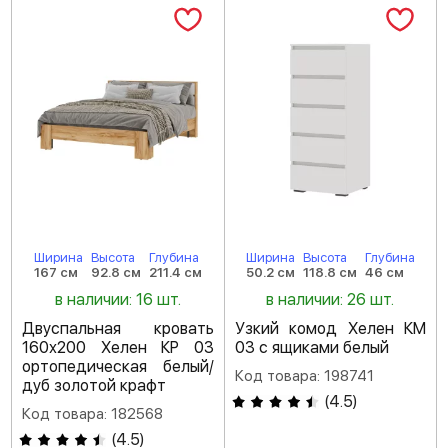
Ширина
Высота
Глубина
Ширина
Высота
Глубина
167 см
92.8 см
211.4 см
50.2 см
118.8 см
46 см
в наличии: 16 шт.
в наличии: 26 шт.
Двуспальная кровать
Узкий комод Хелен КМ
160х200 Хелен КР 03
03 с ящиками белый
ортопедическая белый/
Код товара: 198741
дуб золотой крафт
(
4.5
)
Код товара: 182568
(
4.5
)