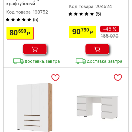
крафт/белый
Код товара: 204524
Код товара: 198752
(
5
)
(
5
)
-45 %
90
790
80
690
Р
Р
165 070
доставка: завтра
доставка: завтра