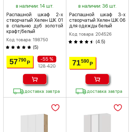
в наличии: 14 шт.
в наличии: 36 шт.
Распашной шкаф 2-х
Распашной шкаф 3-х
створчатый Хелен ШК 01
створчатый Хелен ШК 06
в спальню дуб золотой
для одежды белый
крафт/белый
Код товара: 204526
Код товара: 198750
(
4.5
)
(
5
)
-55 %
57
790
71
590
Р
Р
128 420
доставка: завтра
доставка: завтра