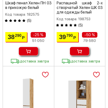
Шкаф пенал Хелен ПН 03
Распашной шкаф 2-х
в прихожую белый
створчатый Хелен ШК 03
для одежды белый
Код товара: 182575
Код товара: 198753
(
5
)
(
5
)
-25 %
-50 %
38
39
290
790
Р
Р
51 050
79 580
доставка: завтра
доставка: завтра