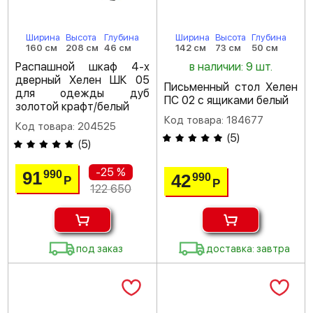
Ширина
Высота
Глубина
Ширина
Высота
Глубина
160 см
208 см
46 см
142 см
73 см
50 см
Распашной шкаф 4-х
в наличии: 9 шт.
дверный Хелен ШК 05
Письменный стол Хелен
для одежды дуб
ПС 02 с ящиками белый
золотой крафт/белый
Код товара: 184677
Код товара: 204525
(
5
)
(
5
)
-25 %
91
990
42
990
Р
Р
122 650
под заказ
доставка: завтра