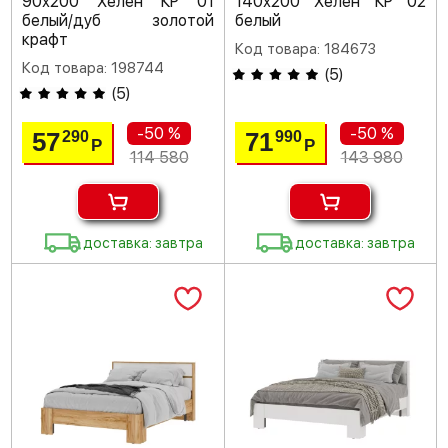
90х200 Хелен КР 01
140х200 Хелен КР 02
белый/дуб золотой
белый
крафт
Код товара: 184673
Код товара: 198744
(
5
)
(
5
)
-50 %
-50 %
57
71
290
990
Р
Р
114 580
143 980
доставка: завтра
доставка: завтра