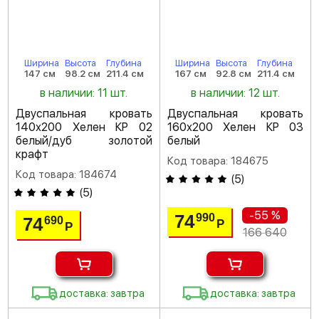
Ширина
Высота
Глубина
Ширина
Высота
Глубина
147 см
98.2 см
211.4 см
167 см
92.8 см
211.4 см
в наличии: 11 шт.
в наличии: 12 шт.
Двуспальная кровать
Двуспальная кровать
140х200 Хелен КР 02
160х200 Хелен КР 03
белый/дуб золотой
белый
крафт
Код товара: 184675
Код товара: 184674
(
5
)
(
5
)
-55 %
74
990
74
690
Р
Р
166 640
доставка: завтра
доставка: завтра