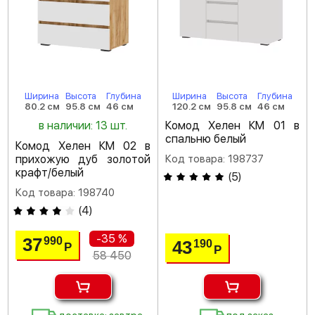
Ширина
Высота
Глубина
Ширина
Высота
Глубина
80.2 см
95.8 см
46 см
120.2 см
95.8 см
46 см
в наличии: 13 шт.
Комод Хелен КМ 01 в
спальню белый
Комод Хелен КМ 02 в
прихожую дуб золотой
Код товара: 198737
крафт/белый
(
5
)
Код товара: 198740
(
4
)
-35 %
37
990
43
190
Р
Р
58 450