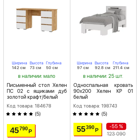
Ширина
Высота
Глубина
Ширина
Высота
Глубина
142 см
73 см
50 см
97 см
92.8 см
211.4 см
в наличии: мало
в наличии: 25 шт.
Письменный стол Хелен
Односпальная кровать
ПС 02 с ящиками дуб
90х200 Хелен КР 01
золотой крафт/белый
белый
Код товара: 184678
Код товара: 198743
(
5
)
(
5
)
-55 %
55
390
45
790
Р
Р
123 090