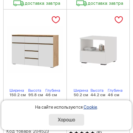
доставка: завтра
доставка: завтра
Ширина
Высота
Глубина
Ширина
Высота
Глубина
150.2 см
95.8 см
46 см
50.2 см
44.2 см
46 см
в наличии: 15 шт.
в наличии: 16 шт.
На сайте используются
Cookie
.
Комод Хелен КМ 05 под
Напольная тумба Хелен
телевизор дуб золотой
ТБ 01 в комнату белый
Хорошо
крафт/белый
Код товара: 198745
Код товара: 204523