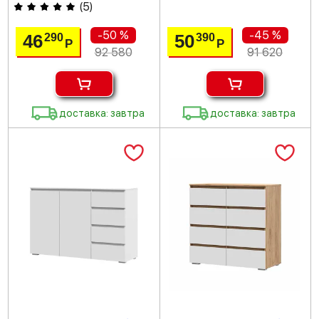
(
5
)
-50 %
-45 %
46
50
290
390
Р
Р
92 580
91 620
доставка: завтра
доставка: завтра