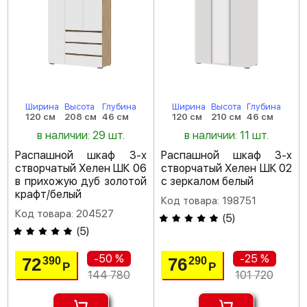
Ширина
Высота
Глубина
Ширина
Высота
Глубина
120 см
208 см
46 см
120 см
210 см
46 см
в наличии: 29 шт.
в наличии: 11 шт.
Распашной шкаф 3-х
Распашной шкаф 3-х
створчатый Хелен ШК 06
створчатый Хелен ШК 02
в прихожую дуб золотой
с зеркалом белый
крафт/белый
Код товара: 198751
Код товара: 204527
(
5
)
(
5
)
-50 %
-25 %
72
76
390
290
Р
Р
144 780
101 720