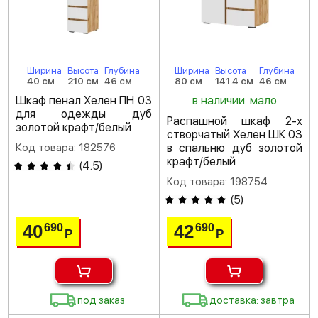
Ширина
Высота
Глубина
Ширина
Высота
Глубина
40 см
210 см
46 см
80 см
141.4 см
46 см
Шкаф пенал Хелен ПН 03
в наличии: мало
для одежды дуб
Распашной шкаф 2-х
золотой крафт/белый
створчатый Хелен ШК 03
Код товара: 182576
в спальню дуб золотой
крафт/белый
(
4.5
)
Код товара: 198754
(
5
)
40
42
690
690
Р
Р
под заказ
доставка: завтра