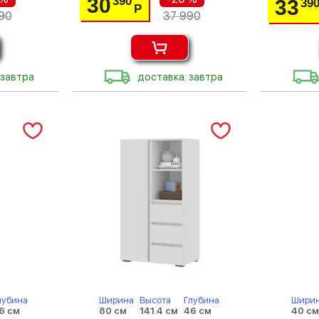
30
390
33
39
Р
90
37 990
 завтра
доставка: завтра
лубина
Ширина
Высота
Глубина
Шири
6 см
80 см
141.4 см
46 см
40 с