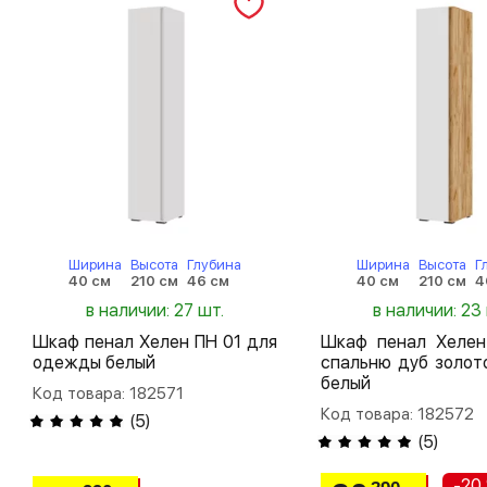
Ширина
Высота
Глубина
Ширина
Высота
Г
40 см
210 см
46 см
40 см
210 см
4
в наличии: 27 шт.
в наличии: 23
Шкаф пенал Хелен ПН 01 для
Шкаф пенал Хелен
одежды белый
спальню дуб золот
белый
Код товара: 182571
Код товара: 182572
(
5
)
(
5
)
-20