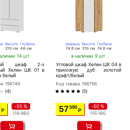
на
Высота
Глубина
Ширина
Высота
Глубина
м
210 см
46 см
74.8 см
210 см
74.8 см
аличии: 14 шт.
в наличии: 9 шт.
шной шкаф 2-х
Угловой шкаф Хелен ШК 04 в
тый Хелен ШК 01 в
прихожую дуб золотой
ю белый
крафт/белый
а: 198749
Код товара: 198756
(
4
)
(
5
)
-55 %
-50 %
57
0
590
Р
Р
119 980
115 180