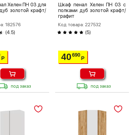
ал Хелен ПН 03 для
Шкаф пенал Хелен ПН 03 с
дуб золотой крафт/
полками дуб золотой крафт/
графит
а: 182576
Код товара: 227532
(
4.5
)
(
5
)
40
0
690
Р
Р
под заказ
под заказ