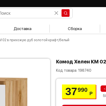
Доставка
Сборка
М 02 в прихожую дуб золотой крафт/белый
Комод Хелен КМ 0
Код товара:
198740
37
-
990
Р
5