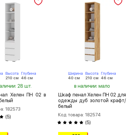
на
Высота
Глубина
Ширина
Высота
Глубина
м
210 см
46 см
40 см
210 см
46 см
аличии: 28 шт.
в наличии: мало
нал Хелен ПН 02 в
Шкаф пенал Хелен ПН 02 для
белый
одежды дуб золотой крафт/
белый
а: 182573
Код товара: 182574
(
5
)
(
5
)