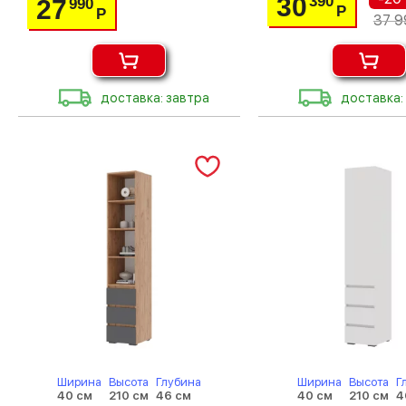
30
390
27
990
Р
Р
37 9
доставка: завтра
доставка:
Ширина
Высота
Глубина
Ширина
Высота
Г
40 см
210 см
46 см
40 см
210 см
4