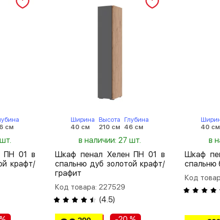
лубина
Ширина
Высота
Глубина
Шири
6 см
40 см
210 см
46 см
40 с
 шт.
в наличии: 27 шт.
в н
 ПН 01 в
Шкаф пенал Хелен ПН 01 в
Шкаф пе
ой крафт/
спальню дуб золотой крафт/
спальню 
графит
Код товар
Код товара: 227529
(
4.5
)
 %
-20 %