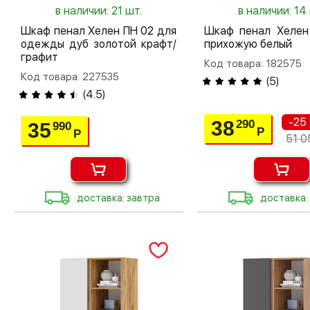
в наличии: 21 шт.
в наличии: 14
Шкаф пенал Хелен ПН 02 для
Шкаф пенал Хелен
одежды дуб золотой крафт/
прихожую белый
графит
Код товара: 182575
Код товара: 227535
(
5
)
(
4.5
)
-25
38
290
35
990
Р
Р
51 0
доставка: завтра
доставка: