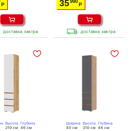
35
0
990
Р
Р
доставка: завтра
доставка: завтра
на
Высота
Глубина
Ширина
Высота
Глубина
м
210 см
46 см
40 см
210 см
46 см