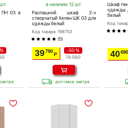
 шт.
в наличии: 12 шт.
Шкаф пен
одежды 
 ПН 03 в
Распашной шкаф 2-х
белый
створчатый Хелен ШК 03 для
одежды белый
Код товар
Код товара: 198753
(
5
)
 %
-50 %
39
790
40
69
Р
50
79 580
 завтра
доставка: завтра