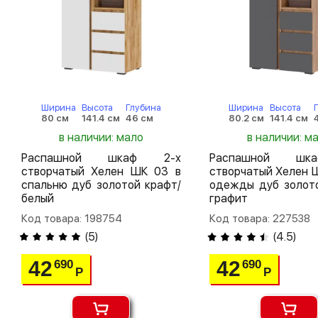
Ширина
Высота
Глубина
Ширина
Высота
80 см
141.4 см
46 см
80.2 см
141.4 см
в наличии: мало
в наличии: м
Распашной шкаф 2-х
Распашной шк
створчатый Хелен ШК 03 в
створчатый Хелен 
спальню дуб золотой крафт/
одежды дуб золото
белый
графит
Код товара: 198754
Код товара: 227538
(
5
)
(
4.5
)
42
42
690
690
Р
Р