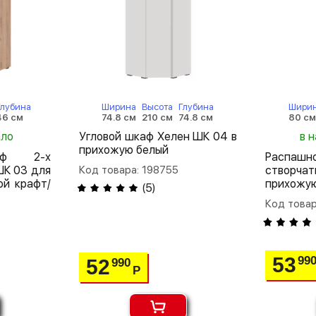
Глубина
Ширина
Высота
Глубина
Шири
46 см
74.8 см
210 см
74.8 см
80 с
ало
Угловой шкаф Хелен ШК 04 в
в н
прихожую белый
аф 2-х
Распа
ШК 03 для
Код товара: 198755
створча
й крафт/
прихожу
(
5
)
Код товар
53
99
52
990
Р