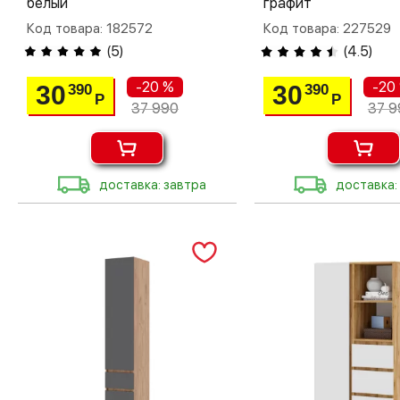
белый
графит
Код товара: 182572
Код товара: 227529
(
5
)
(
4.5
)
-20 %
-20
30
30
390
390
Р
Р
37 990
37 9
доставка: завтра
доставка: