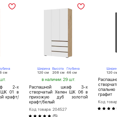
лубина
Ширина
Высота
Глубина
Шири
6 см
120 см
208 см
46 см
120 с
шт.
в наличии: 29 шт.
Распа
створча
аф 2-х
Распашной шкаф 3-х
спальню 
 ШК 01 в
створчатый Хелен ШК 06 в
графит
ой крафт/
прихожую дуб золотой
крафт/белый
Код това
Код товара: 204527
(
5
)