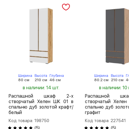
Ширина
Высота
Глубина
Ширина
Высота
Г
80 см
210 см
46 см
80.2 см
210 см
4
в наличии: 14 шт.
в наличии: 10 
Распашной шкаф 2-х
Распашной шк
створчатый Хелен ШК 01 в
створчатый Хелен
спальню дуб золотой крафт/
спальню дуб золот
белый
графит
Код товара: 198750
Код товара: 227541
(
5
)
(
5
)