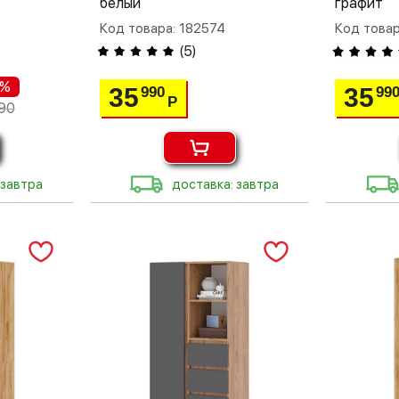
белый
графит
Код товара: 182574
Код товар
(
5
)
 %
35
35
990
99
Р
90
 завтра
доставка: завтра