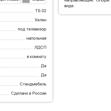
направляющие. Опоры:
виде.
ТБ 02
Хелен
под телевизор
напольная
ЛДСП
в комнату
Да
Да
Стендмебель
Сделано в России