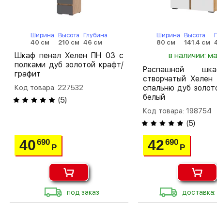
Ширина
Высота
Глубина
Ширина
Высота
40 см
210 см
46 см
80 см
141.4 см
Шкаф пенал Хелен ПН 03 с
в наличии: м
полками дуб золотой крафт/
Распашной шк
графит
створчатый Хелен
Код товара: 227532
спальню дуб золот
белый
(
5
)
Код товара: 198754
(
5
)
40
42
690
690
Р
Р
под заказ
доставка: