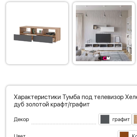
Характеристики Тумба под телевизор Хеле
дуб золотой крафт/графит
Декор
графит
Цвет
К