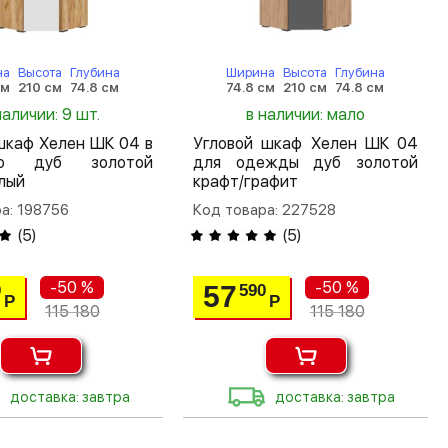
на
Высота
Глубина
Ширина
Высота
Глубина
см
210 см
74.8 см
74.8 см
210 см
74.8 см
наличии: 9 шт.
в наличии: мало
шкаф Хелен ШК 04 в
Угловой шкаф Хелен ШК 04
ую дуб золотой
для одежды дуб золотой
лый
крафт/графит
а: 198756
Код товара: 227528
(
5
)
(
5
)
-50 %
-50 %
57
0
590
Р
Р
115 180
115 180
доставка: завтра
доставка: завтра