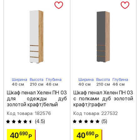
Ширина
Высота
Глубина
Ширина
Высота
Глубина
40 см
210 см
46 см
40 см
210 см
46 см
Шкаф пенал Хелен ПН 03
Шкаф пенал Хелен ПН 03
для одежды дуб
с полками дуб золотой
золотой крафт/белый
крафт/графит
Код товара: 182576
Код товара: 227532
(
4.5
)
(
5
)
40
40
690
690
Р
Р