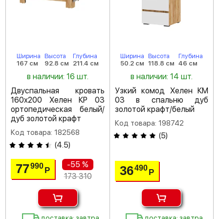
Ширина
Высота
Глубина
Ширина
Высота
Глубина
167 см
92.8 см
211.4 см
50.2 см
118.8 см
46 см
в наличии: 16 шт.
в наличии: 14 шт.
Двуспальная кровать
Узкий комод Хелен КМ
160х200 Хелен КР 03
03 в спальню дуб
ортопедическая белый/
золотой крафт/белый
дуб золотой крафт
Код товара: 198742
Код товара: 182568
(
5
)
(
4.5
)
-55 %
77
990
36
490
Р
Р
173 310
доставка: завтра
доставка: завтра