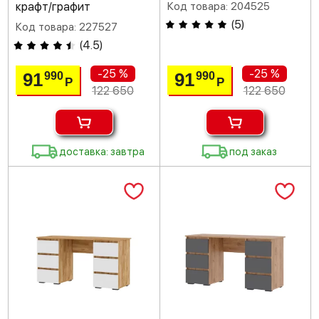
крафт/графит
Код товара: 204525
(
5
)
Код товара: 227527
(
4.5
)
-25 %
-25 %
91
91
990
990
Р
Р
122 650
122 650
доставка: завтра
под заказ