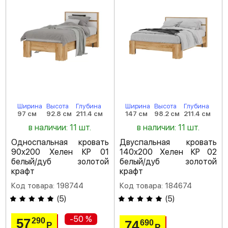
Ширина
Высота
Глубина
Ширина
Высота
Глубина
97 см
92.8 см
211.4 см
147 см
98.2 см
211.4 см
в наличии: 11 шт.
в наличии: 11 шт.
Односпальная кровать
Двуспальная кровать
90х200 Хелен КР 01
140х200 Хелен КР 02
белый/дуб золотой
белый/дуб золотой
крафт
крафт
Код товара: 198744
Код товара: 184674
(
5
)
(
5
)
-50 %
57
290
74
690
Р
Р