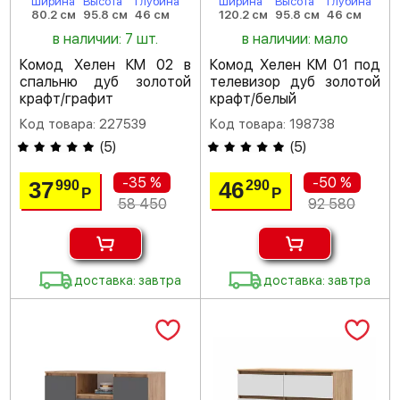
Ширина
Высота
Глубина
Ширина
Высота
Глубина
80.2 см
95.8 см
46 см
120.2 см
95.8 см
46 см
в наличии: 7 шт.
в наличии: мало
Комод Хелен КМ 02 в
Комод Хелен КМ 01 под
спальню дуб золотой
телевизор дуб золотой
крафт/графит
крафт/белый
Код товара: 227539
Код товара: 198738
(
5
)
(
5
)
-35 %
-50 %
37
46
990
290
Р
Р
58 450
92 580
доставка: завтра
доставка: завтра