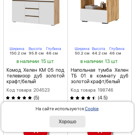
Ширина
Высота
Глубина
Ширина
Высота
Глубина
150.2 см
95.8 см
46 см
50.2 см
44.2 см
46 см
в наличии: 15 шт.
в наличии: 13 шт.
Комод Хелен КМ 05 под
Напольная тумба Хелен
телевизор дуб золотой
ТБ 01 в комнату дуб
крафт/белый
золотой крафт/белый
Код товара: 204523
Код товара: 198746
(
5
)
(
4.5
)
На сайте используются
Cookie
.
-35 %
14
290
59
390
Р
Р
21 980
Хорошо