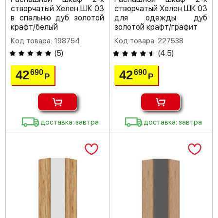
створчатый Хелен ШК 03
створчатый Хелен ШК 03
в спальню дуб золотой
для одежды дуб
крафт/белый
золотой крафт/графит
Код товара: 198754
Код товара: 227538
(
5
)
(
4.5
)
42
42
690
690
Р
Р
доставка: завтра
доставка: завтра