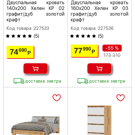
Двуспальная кровать
Двуспальная кровать
140х200 Хелен КР 02
160х200 Хелен КР 03
графит/дуб золотой
графит/дуб золотой
крафт
крафт
Код товара: 227533
Код товара: 227536
(
5
)
(
5
)
-55 %
77
990
74
690
Р
Р
173 310
доставка: завтра
доставка: завтра