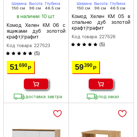
Ширина
Высота
Глубина
Ширина
Высота
Глубина
150 см
96 см
46.5 см
150 см
96 см
46.5 см
в наличии: 10 шт.
Комод Хелен КМ 05 в
спальню дуб золотой
Комод Хелен КМ 06 с
крафт/графит
ящиками дуб золотой
крафт/графит
Код товара: 227526
(
5
)
Код товара: 227523
(
5
)
51
59
690
390
Р
Р
доставка: завтра
под заказ