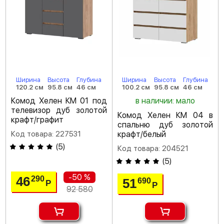
Ширина
Высота
Глубина
Ширина
Высота
Глубина
120.2 см
95.8 см
46 см
100.2 см
95.8 см
46 см
Комод Хелен КМ 01 под
в наличии: мало
телевизор дуб золотой
Комод Хелен КМ 04 в
крафт/графит
спальню дуб золотой
Код товара: 227531
крафт/белый
(
5
)
Код товара: 204521
(
5
)
-50 %
46
290
51
690
Р
Р
92 580