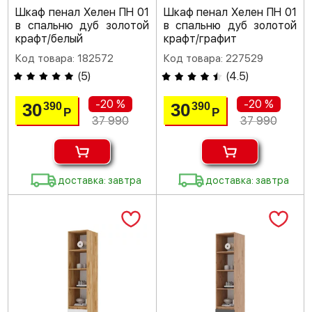
Шкаф пенал Хелен ПН 01
Шкаф пенал Хелен ПН 01
в спальню дуб золотой
в спальню дуб золотой
крафт/белый
крафт/графит
Код товара: 182572
Код товара: 227529
(
5
)
(
4.5
)
-20 %
-20 %
30
30
390
390
Р
Р
37 990
37 990
доставка: завтра
доставка: завтра