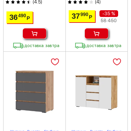
(
4.5
)
(
4
)
-35 %
37
990
36
490
Р
Р
58 450
доставка: завтра
доставка: завтра