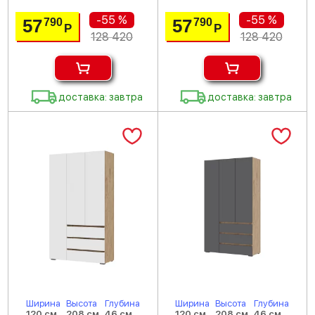
-55 %
-55 %
57
57
790
790
Р
Р
128 420
128 420
доставка: завтра
доставка: завтра
Ширина
Высота
Глубина
Ширина
Высота
Глубина
120 см
208 см
46 см
120 см
208 см
46 см