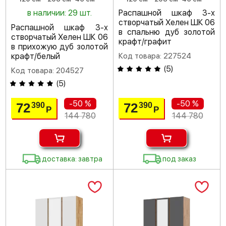
в наличии: 29 шт.
Распашной шкаф 3-х
створчатый Хелен ШК 06
Распашной шкаф 3-х
в спальню дуб золотой
створчатый Хелен ШК 06
крафт/графит
в прихожую дуб золотой
крафт/белый
Код товара: 227524
(
5
)
Код товара: 204527
(
5
)
-50 %
-50 %
72
72
390
390
Р
Р
144 780
144 780
доставка: завтра
под заказ