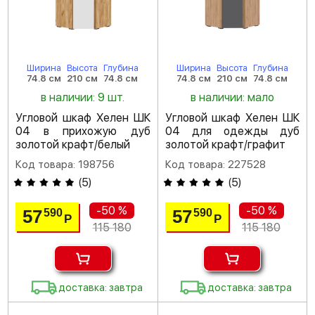
Ширина
Высота
Глубина
Ширина
Высота
Глубина
74.8 см
210 см
74.8 см
74.8 см
210 см
74.8 см
в наличии: 9 шт.
в наличии: мало
Угловой шкаф Хелен ШК
Угловой шкаф Хелен ШК
04 в прихожую дуб
04 для одежды дуб
золотой крафт/белый
золотой крафт/графит
Код товара: 198756
Код товара: 227528
(
5
)
(
5
)
-50 %
-50 %
57
57
590
590
Р
Р
115 180
115 180
доставка: завтра
доставка: завтра