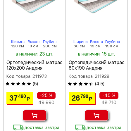
Ширина
Высота
Глубина
Ширина
Высота
Глубина
120 см
19 см
200 см
80 см
19 см
190 см
в наличии: 23 шт.
в наличии: 15 шт.
Ортопедический матрас
Ортопедический матрас
120х200 Андрия
80х190 Андрия
Код товара: 211973
Код товара: 211929
(
5
)
(
4.5
)
-25 %
-45 %
37
26
490
790
Р
Р
49 990
48 710
доставка: завтра
доставка: завтра