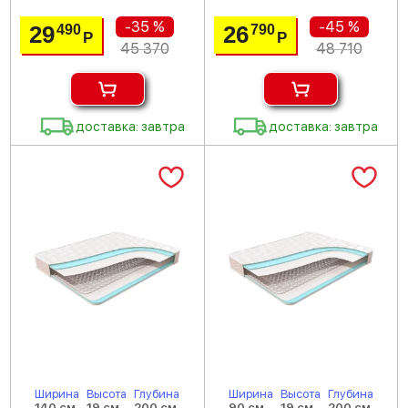
-35 %
-45 %
29
26
490
790
Р
Р
45 370
48 710
доставка: завтра
доставка: завтра
Ширина
Высота
Глубина
Ширина
Высота
Глубина
140 см
19 см
200 см
90 см
19 см
200 см