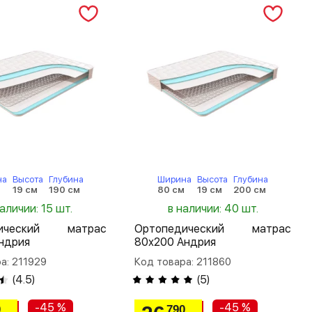
на
Высота
Глубина
Ширина
Высота
Глубина
м
19 см
190 см
80 см
19 см
200 см
наличии: 15 шт.
в наличии: 40 шт.
дический матрас
Ортопедический матрас
ндрия
80х200 Андрия
а: 211929
Код товара: 211860
(
4.5
)
(
5
)
-45 %
-45 %
0
790