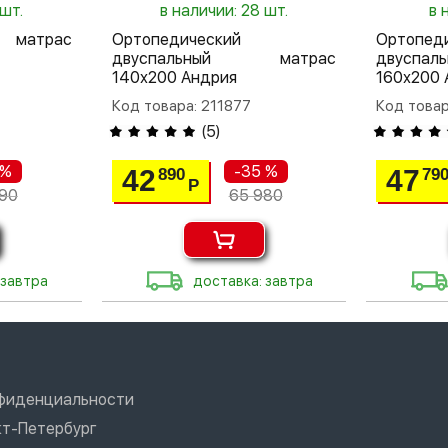
 шт.
в наличии: 28 шт.
в 
 матрас
Ортопедический
Ортопед
двуспальный матрас
двусп
140х200 Андрия
160х200 
Код товара: 211877
Код товар
(
5
)
 %
-35 %
42
47
890
79
Р
90
65 980
 завтра
доставка: завтра
нфиденциальности
т-Петербург