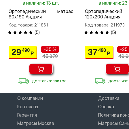
в наличии: 13 шт.
в наличии: 23
Ортопедический матрас
Ортопедический
90х190 Андрия
120х200 Андрия
Код товара: 211861
Код товара: 211973
(
5
)
(
5
)
-35 %
-25
29
37
490
490
Р
Р
45 370
49 9
доставка: завтра
доставка:
О компании
Доставка
Контакты
Сборка
Гарантия
Политика ко
Матрасы Москва
Матрасы Санк