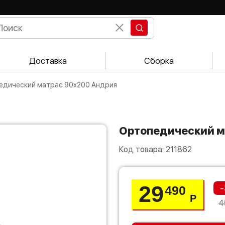
Доставка
Сборка
педический матрас 90х200 Андрия
Ортопедический 
Код товара:
211862
29
-
490
Р
4