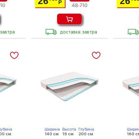
26
26
Р
10
48 710
 завтра
доставка: завтра
лубина
Ширина
Высота
Глубина
Шири
00 см
140 см
19 см
200 см
160 с