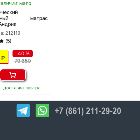
наличии: мало
ический
альный матрас
Андрия
а: 212118
(
5
)
-40 %
0
Р
79 650
доставка: завтра
+7 (861) 211-29-20