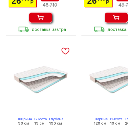
26
26
Р
Р
48 710
48 7
доставка: завтра
доставка:
Ширина
Высота
Глубина
Ширина
Высота
Г
90 см
19 см
190 см
120 см
19 см
2