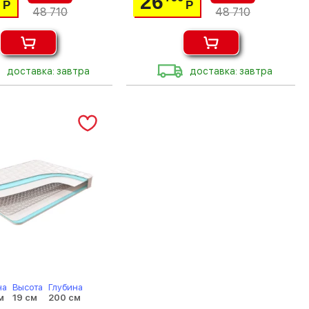
26
Р
Р
48 710
48 710
доставка: завтра
доставка: завтра
на
Высота
Глубина
м
19 см
200 см