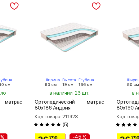
лубина
Ширина
Высота
Глубина
Шири
60 см
80 см
19 см
186 см
80 с
ало
в наличии: 23 шт.
в 
 матрас
Ортопедический матрас
Ортопе
80х186 Андрия
80х190 А
Код товара: 211928
Код товар
(
5
)
 %
-45 %
790
79