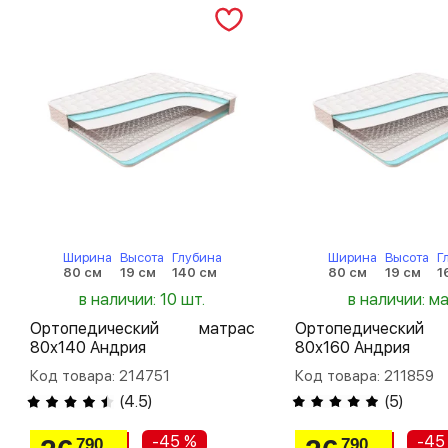
Ширина
Высота
Глубина
Ширина
Высота
Г
80 см
19 см
140 см
80 см
19 см
1
в наличии: 10 шт.
в наличии: м
Ортопедический матрас
Ортопедический
80х140 Андрия
80х160 Андрия
Код товара: 214751
Код товара: 211859
(
4.5
)
(
5
)
-45 %
-45
790
790