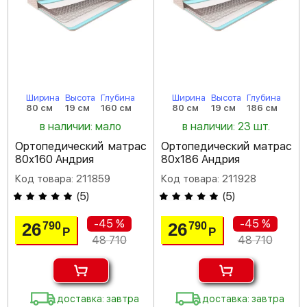
Ширина
Высота
Глубина
Ширина
Высота
Глубина
80 см
19 см
160 см
80 см
19 см
186 см
в наличии: мало
в наличии: 23 шт.
Ортопедический матрас
Ортопедический матрас
80х160 Андрия
80х186 Андрия
Код товара: 211859
Код товара: 211928
(
5
)
(
5
)
-45 %
-45 %
26
26
790
790
Р
Р
48 710
48 710
доставка: завтра
доставка: завтра