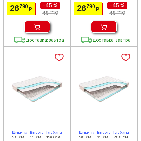
-45 %
-45 %
26
26
790
790
Р
Р
48 710
48 710
доставка: завтра
доставка: завтра
Ширина
Высота
Глубина
Ширина
Высота
Глубина
90 см
19 см
190 см
90 см
19 см
200 см