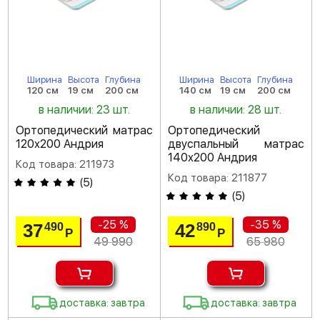
Ширина
Высота
Глубина
Ширина
Высота
Глубина
120 см
19 см
200 см
140 см
19 см
200 см
в наличии: 23 шт.
в наличии: 28 шт.
Ортопедический матрас
Ортопедический
120х200 Андрия
двуспальный матрас
140х200 Андрия
Код товара: 211973
Код товара: 211877
(
5
)
(
5
)
-25 %
-35 %
37
42
490
890
Р
Р
49 990
65 980
доставка: завтра
доставка: завтра