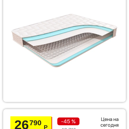
Цена на
26
-45 %
790
сегодня
Р