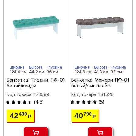
Ширина
Высота
Глубина
Ширина
Высота
Глубина
124.6 см
44.2 см
36 см
124.6 см
41.3 см
33 см
Банкетка Тифани ПФ-01
Банкетка Мемори ПФ-01
белый/кенди
белый/смоки айс
Код товара: 173589
Код товара: 181526
(
4.5
)
(
5
)
42
40
490
790
Р
Р