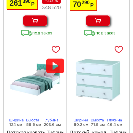
-25 %
261
390
70
290
Р
Р
348 520
под заказ
под заказ
Ширина
Высота
Глубина
Ширина
Высота
Глубина
124 см
89.6 см
203.6 см
80.2 см
71.8 см
46.4 см
Детская кровать Тифани
Детский комод Тифани