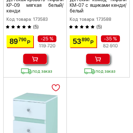
КР-09 мягкая белый/
КМ-07 с ящиками кенди/
кенди
белый
Код товара: 173583
Код товара: 173588
(
5
)
(
5
)
-25 %
-35 %
89
53
790
890
Р
Р
119 720
82 910
под заказ
под заказ