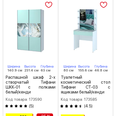
Ширина
Высота
Глубина
Ширина
Высота
Глубина
140.9 см
231.4 см
63 см
80 см
155.6 см
46.8 см
Распашной шкаф 2-х
Туалетный
створчатый Тифани
косметический стол
ШКК-01 с полками
Тифани СТ-03 с
белый/кенди
ящиками белый/кенди
Код товара: 173590
Код товара: 173585
(
5
)
(
4.5
)