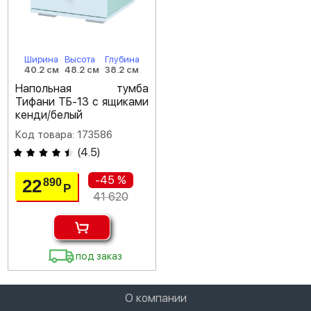
Ширина
Высота
Глубина
40.2 см
48.2 см
38.2 см
Напольная тумба
Тифани ТБ-13 с ящиками
кенди/белый
Код товара: 173586
(
4.5
)
-45 %
22
890
Р
41 620
под заказ
О компании