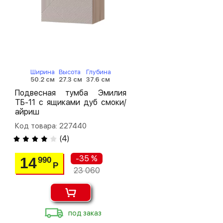
Ширина
Высота
Глубина
50.2 см
27.3 см
37.6 см
Подвесная тумба Эмилия
ТБ-11 с ящиками дуб смоки/
айриш
Код товара: 227440
(
4
)
-35 %
14
990
Р
23 060
под заказ