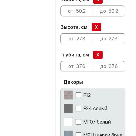
Высота, см
X
Глубина, см
X
Декоры
F12
F24 серый
MF07 белый
MF11 шарли бриз