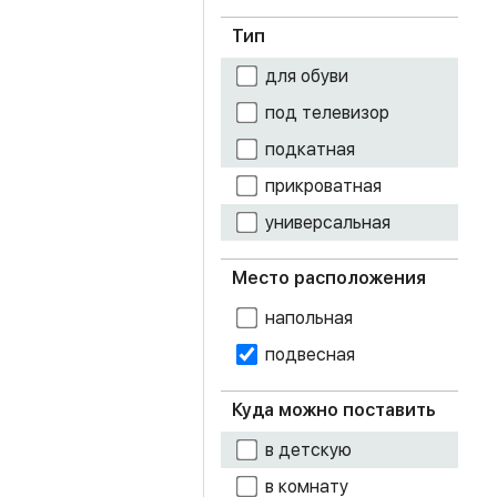
графит
Чёрный
Тип
дуб белфорт
для обуви
дуб делано
под телевизор
дуб золотой
подкатная
крафт
прикроватная
дуб каньон
универсальная
дуб крафт белый
Место расположения
дуб крафт серый
напольная
подвесная
дуб смоки
дуб сонома
Куда можно поставить
в детскую
карбон вулкан
в комнату