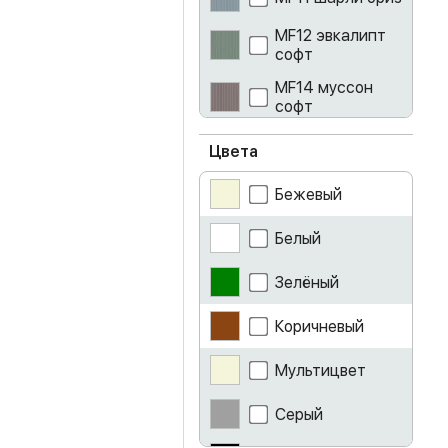
MF12 эвкалипт
софт
MF14 муссон
софт
айриш
Цвета
ателье светлое
Бежевый
белый
Белый
белый глянец
Зелёный
белый лак
Коричневый
бетон
Мультицвет
венге
Серый