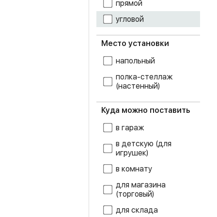
прямой
угловой
ясень темный
Место установки
напольный
полка-стеллаж
(настенный)
Куда можно поставить
в гараж
в детскую (для
игрушек)
в комнату
для магазина
(торговый)
для склада