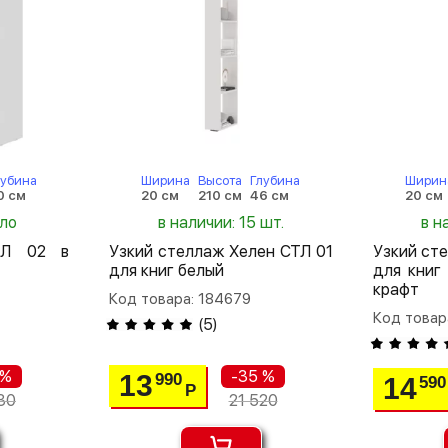
лубина
Ширина
Высота
Глубина
Ширин
0 см
20 см
210 см
46 см
20 см
ало
в наличии: 15 шт.
в н
ТЛ 02 в
Узкий стеллаж Хелен СТЛ 01
Узкий ст
для книг белый
для книг
крафт
Код товара: 184679
Код товар
(
5
)
 %
-35 %
13
990
14
590
Р
30
21 520