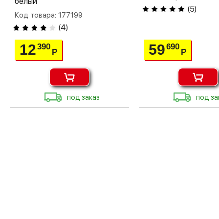
белый
(
5
)
Код товара: 177199
(
4
)
12
59
390
690
Р
Р
под заказ
под за