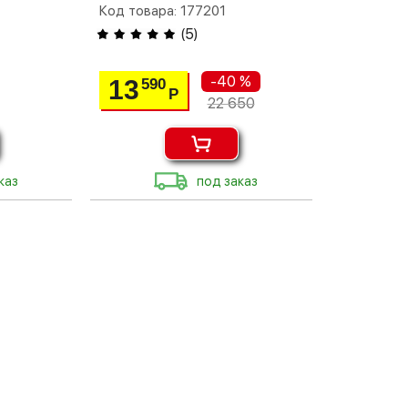
Код товара: 177201
(
5
)
-40 %
13
590
Р
22 650
каз
под заказ