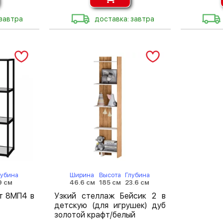
 завтра
доставка: завтра
лубина
Ширина
Высота
Глубина
9 см
46.6 см
185 см
23.6 см
т 8МП4 в
Узкий стеллаж Бейсик 2 в
детскую (для игрушек) дуб
золотой крафт/белый