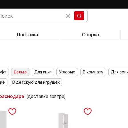
Доставка
Сборка
офт
Белые
Для книг
Угловые
В комнату
Для зон
кие
В детскую для игрушек
Краснодаре
(доставка завтра)