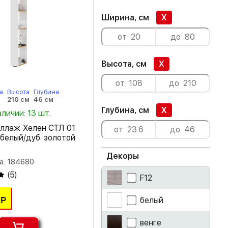
Ширина, см
X
Высота, см
X
а
Высота
Глубина
210 см
46 см
Глубина, см
X
аличии: 13 шт.
еллаж Хелен СТЛ 01
 белый/дуб золотой
Декоры
а: 184680
(
5
)
F12
белый
Р
венге