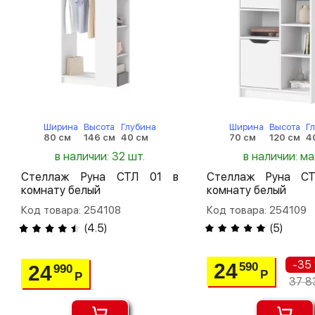
Ширина
Высота
Глубина
Ширина
Высота
Г
80 см
146 см
40 см
70 см
120 см
4
в наличии: 32 шт.
в наличии: м
Стеллаж Руна СТЛ 01 в
Стеллаж Руна С
комнату белый
комнату белый
Код товара: 254108
Код товара: 254109
(
4.5
)
(
5
)
-35
24
590
24
990
Р
Р
37 8