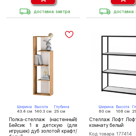
доставка: завтра
доставка:
Ширина
Высота
Глубина
Ширина
Высота
Г
43.4 см
140.3 см
25 см
80 см
108 см
2
Полка-стеллаж (настенный)
Стеллаж Лофт Лоф
Бейсик 1 в детскую (для
комнату белый
игрушек) дуб золотой крафт/
Код товара: 177414