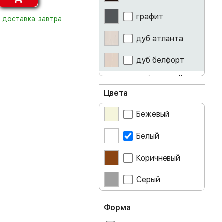
графит
доставка: завтра
дуб атланта
дуб белфорт
дуб золотой
крафт
Цвета
дуб крафт серый
Бежевый
дуб сонома
Белый
железный
Коричневый
камень
лоредо
Серый
серый
Форма
ясень светлый