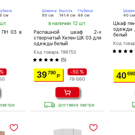
лубина
Ширина
Высота
Глубина
Шири
6 см
80 см
141.4 см
46 см
40 с
 шт.
в наличии: 12 шт.
Шкаф пен
одежды 
 ПН 03 в
Распашной шкаф 2-х
белый
створчатый Хелен ШК 03 для
одежды белый
Код товар
Код товара: 198753
(
5
)
 %
-50 %
39
790
40
69
Р
50
79 580
 завтра
доставка: завтра