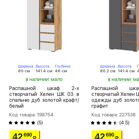
Ширина
Высота
Глубина
Ширина
Высота
80 см
141.4 см
46 см
80.2 см
141.4 см
в наличии: мало
в наличии: м
Распашной шкаф 2-х
Распашной шк
створчатый Хелен ШК 03 в
створчатый Хелен 
спальню дуб золотой крафт/
одежды дуб золото
белый
графит
Код товара: 198754
Код товара: 227538
(
5
)
(
4.5
)
42
42
690
690
Р
Р