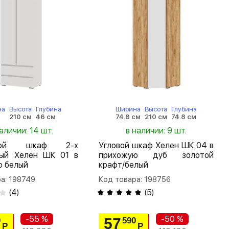
на
Высота
Глубина
Ширина
Высота
Глубина
м
210 см
46 см
74.8 см
210 см
74.8 см
аличии: 14 шт.
в наличии: 9 шт.
шной шкаф 2-х
Угловой шкаф Хелен ШК 04 в
тый Хелен ШК 01 в
прихожую дуб золотой
ю белый
крафт/белый
а: 198749
Код товара: 198756
(
4
)
(
5
)
-55 %
-50 %
57
0
590
Р
Р