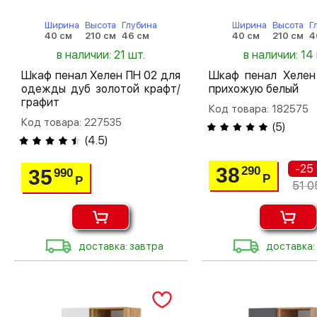
Ширина
Высота
Глубина
Ширина
Высота
Г
40 см
210 см
46 см
40 см
210 см
4
в наличии: 21 шт.
в наличии: 14
Шкаф пенал Хелен ПН 02 для
Шкаф пенал Хелен
одежды дуб золотой крафт/
прихожую белый
графит
Код товара: 182575
Код товара: 227535
(
5
)
(
4.5
)
-25
38
290
35
990
Р
Р
51 0
доставка: завтра
доставка: