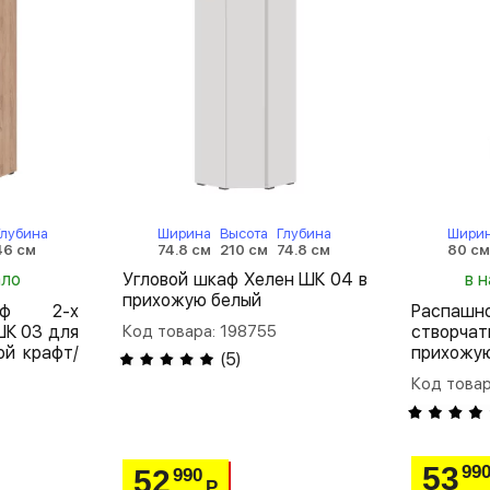
Глубина
Ширина
Высота
Глубина
Шири
46 см
74.8 см
210 см
74.8 см
80 с
ало
Угловой шкаф Хелен ШК 04 в
в н
прихожую белый
аф 2-х
Распа
ШК 03 для
Код товара: 198755
створча
й крафт/
прихожу
(
5
)
Код товар
53
99
52
990
Р