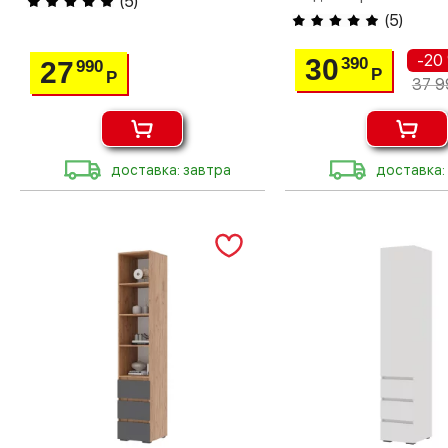
(
5
)
(
5
)
-20
30
390
27
990
Р
Р
37 9
доставка: завтра
доставка: