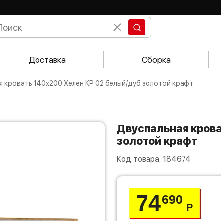
Доставка
Сборка
ая кровать 140х200 Хелен КР 02 белый/дуб золотой крафт
Двуспальная кровать 140х200 Хелен КР 02 белый/дуб
золотой крафт
Код товара:
184674
74
690
Р