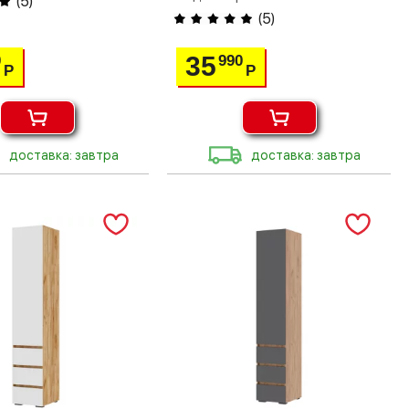
(
5
)
(
5
)
35
0
990
Р
Р
доставка: завтра
доставка: завтра