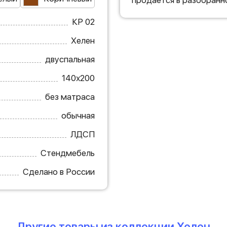
продается в разобранн
КР 02
Хелен
двуспальная
140х200
без матраса
обычная
ЛДСП
Стендмебель
Сделано в России
Другие товары из коллекции Хелен