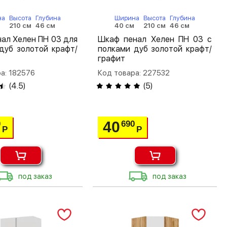
на
Высота
Глубина
Ширина
Высота
Глубина
м
210 см
46 см
40 см
210 см
46 см
ал Хелен ПН 03 для
Шкаф пенал Хелен ПН 03 с
дуб золотой крафт/
полками дуб золотой крафт/
графит
а: 182576
Код товара: 227532
(
4.5
)
(
5
)
40
0
690
Р
Р
под заказ
под заказ