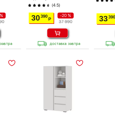
(
4.5
)
 %
-20 %
30
390
33
39
Р
90
37 990
 завтра
доставка: завтра