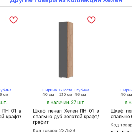
лубина
Ширина
Высота
Глубина
Шири
6 см
40 см
210 см
46 см
40 с
 шт.
в наличии: 27 шт.
в н
 ПН 01 в
Шкаф пенал Хелен ПН 01 в
Шкаф пе
ой крафт/
спальню дуб золотой крафт/
спальню 
графит
Код товар
Код товара: 227529