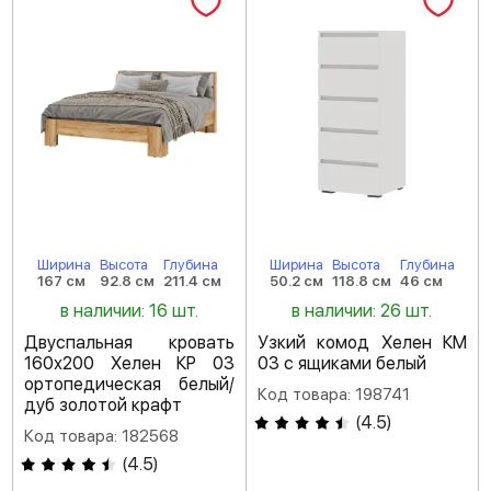
Ширина
Высота
Глубина
Ширина
Высота
Глубина
167 см
92.8 см
211.4 см
50.2 см
118.8 см
46 см
в наличии: 16 шт.
в наличии: 26 шт.
Двуспальная кровать
Узкий комод Хелен КМ
160х200 Хелен КР 03
03 с ящиками белый
ортопедическая белый/
Код товара: 198741
дуб золотой крафт
(
4.5
)
Код товара: 182568
(
4.5
)