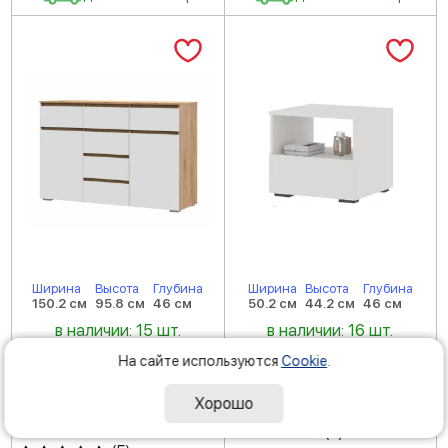
Ширина
Высота
Глубина
Ширина
Высота
Глубина
150.2 см
95.8 см
46 см
50.2 см
44.2 см
46 см
в наличии: 15 шт.
в наличии: 16 шт.
Комод Хелен КМ 05 под
Напольная тумба Хелен
На сайте используются
Cookie
.
телевизор дуб золотой
ТБ 01 в комнату белый
крафт/белый
Хорошо
Код товара: 198745
Код товара: 204523
(
5
)