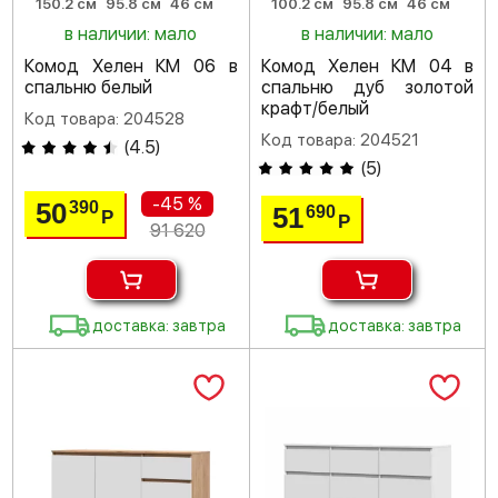
150.2 см
95.8 см
46 см
100.2 см
95.8 см
46 см
в наличии: мало
в наличии: мало
Комод Хелен КМ 06 в
Комод Хелен КМ 04 в
спальню белый
спальню дуб золотой
крафт/белый
Код товара: 204528
Код товара: 204521
(
4.5
)
(
5
)
-45 %
50
390
51
690
Р
Р
91 620
доставка: завтра
доставка: завтра