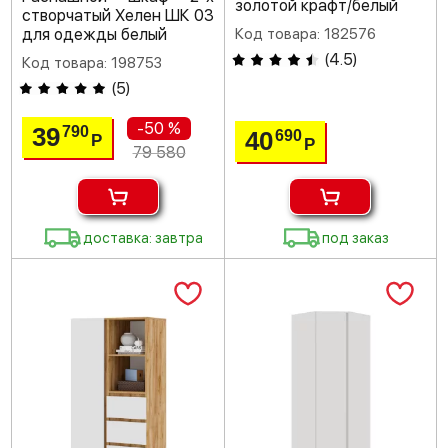
золотой крафт/белый
створчатый Хелен ШК 03
для одежды белый
Код товара: 182576
(
4.5
)
Код товара: 198753
(
5
)
-50 %
39
790
40
690
Р
Р
79 580
доставка: завтра
под заказ