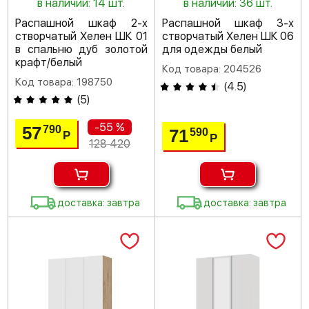
в наличии: 14 шт.
в наличии: 36 шт.
Распашной шкаф 2-х
Распашной шкаф 3-х
створчатый Хелен ШК 01
створчатый Хелен ШК 06
в спальню дуб золотой
для одежды белый
крафт/белый
Код товара: 204526
Код товара: 198750
(
4.5
)
(
5
)
-55 %
57
790
71
590
Р
Р
128 420
доставка: завтра
доставка: завтра