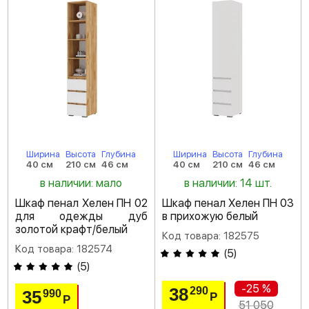
Ширина
Высота
Глубина
Ширина
Высота
Глубина
40 см
210 см
46 см
40 см
210 см
46 см
в наличии: мало
в наличии: 14 шт.
Шкаф пенал Хелен ПН 02
Шкаф пенал Хелен ПН 03
для одежды дуб
в прихожую белый
золотой крафт/белый
Код товара: 182575
Код товара: 182574
(
5
)
(
5
)
-25 %
38
290
35
990
Р
Р
51 050