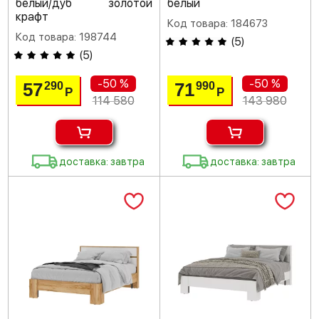
белый/дуб золотой
белый
крафт
Код товара: 184673
Код товара: 198744
(
5
)
(
5
)
-50 %
-50 %
57
71
290
990
Р
Р
114 580
143 980
доставка: завтра
доставка: завтра