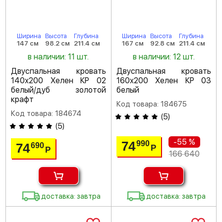
Ширина
Высота
Глубина
Ширина
Высота
Глубина
147 см
98.2 см
211.4 см
167 см
92.8 см
211.4 см
в наличии: 11 шт.
в наличии: 12 шт.
Двуспальная кровать
Двуспальная кровать
140х200 Хелен КР 02
160х200 Хелен КР 03
белый/дуб золотой
белый
крафт
Код товара: 184675
Код товара: 184674
(
5
)
(
5
)
-55 %
74
990
74
690
Р
Р
166 640
доставка: завтра
доставка: завтра