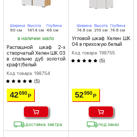
Ширина
Высота
Глубина
Ширина
Высота
Глубина
80 см
141.4 см
46 см
74.8 см
210 см
74.8 см
в наличии: мало
Угловой шкаф Хелен ШК
04 в прихожую белый
Распашной шкаф 2-х
створчатый Хелен ШК 03
Код товара: 198755
в спальню дуб золотой
(
5
)
крафт/белый
Код товара: 198754
(
5
)
42
52
690
990
Р
Р
доставка: завтра
под заказ