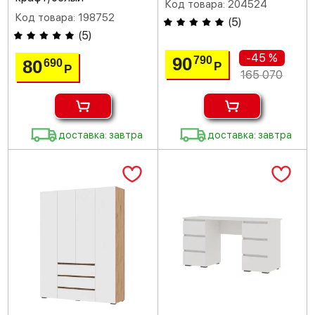
Код товара: 204524
Код товара: 198752
(
5
)
(
5
)
-45 %
90
790
80
690
Р
Р
165 070
доставка: завтра
доставка: завтра