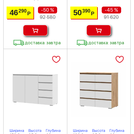
-50 %
-45 %
46
50
290
390
Р
Р
92 580
91 620
доставка: завтра
доставка: завтра
Ширина
Высота
Глубина
Ширина
Высота
Глубина