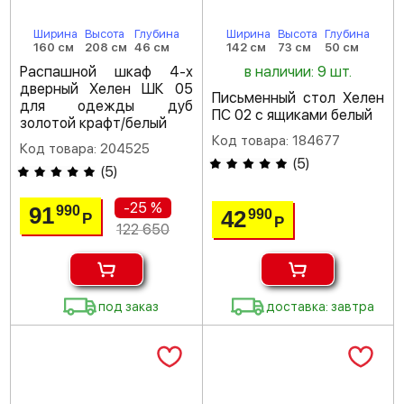
Ширина
Высота
Глубина
Ширина
Высота
Глубина
160 см
208 см
46 см
142 см
73 см
50 см
Распашной шкаф 4-х
в наличии: 9 шт.
дверный Хелен ШК 05
Письменный стол Хелен
для одежды дуб
ПС 02 с ящиками белый
золотой крафт/белый
Код товара: 184677
Код товара: 204525
(
5
)
(
5
)
-25 %
91
990
42
990
Р
Р
122 650
под заказ
доставка: завтра