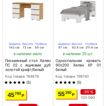
Ширина
Высота
Глубина
Ширина
Высота
Глубина
142 см
73 см
50 см
97 см
92.8 см
211.4 см
в наличии: мало
в наличии: 25 шт.
Письменный стол Хелен
Односпальная кровать
ПС 02 с ящиками дуб
90х200 Хелен КР 01
золотой крафт/белый
белый
Код товара: 184678
Код товара: 198743
(
5
)
(
5
)
-55 %
55
390
45
790
Р
Р
123 090