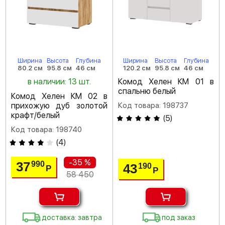
Ширина
Высота
Глубина
Ширина
Высота
Глубина
80.2 см
95.8 см
46 см
120.2 см
95.8 см
46 см
в наличии: 13 шт.
Комод Хелен КМ 01 в
спальню белый
Комод Хелен КМ 02 в
прихожую дуб золотой
Код товара: 198737
крафт/белый
(
5
)
Код товара: 198740
(
4
)
-35 %
37
990
43
190
Р
Р
58 450
доставка: завтра
под заказ