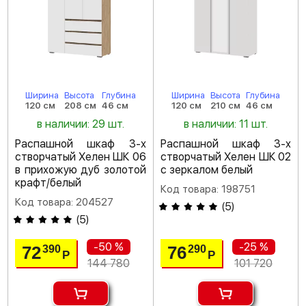
Ширина
Высота
Глубина
Ширина
Высота
Глубина
120 см
208 см
46 см
120 см
210 см
46 см
в наличии: 29 шт.
в наличии: 11 шт.
Распашной шкаф 3-х
Распашной шкаф 3-х
створчатый Хелен ШК 06
створчатый Хелен ШК 02
в прихожую дуб золотой
с зеркалом белый
крафт/белый
Код товара: 198751
Код товара: 204527
(
5
)
(
5
)
-50 %
-25 %
72
76
390
290
Р
Р
144 780
101 720