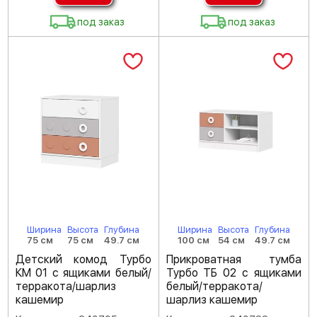
под заказ
под заказ
Ширина
Высота
Глубина
Ширина
Высота
Глубина
75 см
75 см
49.7 см
100 см
54 см
49.7 см
Детский комод Турбо
Прикроватная тумба
КМ 01 с ящиками белый/
Турбо ТБ 02 с ящиками
терракота/шарлиз
белый/терракота/
кашемир
шарлиз кашемир