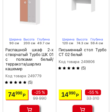
Ширина
Высота
Глубина
Ширина
Высота
Глубина
90 см
200 см
49.7 см
120 см
74.3 см
59.4 см
Распашной шкаф 2-х
Письменный стол Турбо
створчатый Турбо ШК 01
СТ 02 белый
с полками белый/
Код товара: 249806
терракота/шарлиз
(
5
)
кашемир
Код товара: 249779
(
5
)
-25 %
-55 %
74
14
990
990
Р
Р
99 990
33 310