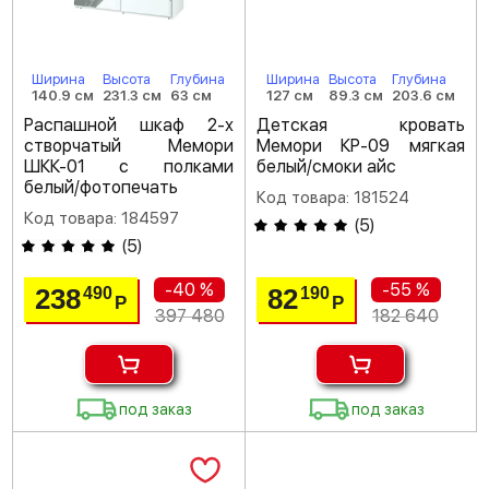
Ширина
Высота
Глубина
Ширина
Высота
Глубина
140.9 см
231.3 см
63 см
127 см
89.3 см
203.6 см
Распашной шкаф 2-х
Детская кровать
створчатый Мемори
Мемори КР-09 мягкая
ШКК-01 с полками
белый/смоки айс
белый/фотопечать
Код товара: 181524
Код товара: 184597
(
5
)
(
5
)
-40 %
-55 %
238
82
490
190
Р
Р
397 480
182 640
под заказ
под заказ