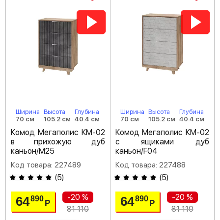
Ширина
Высота
Глубина
Ширина
Высота
Глубина
70 см
105.2 см
40.4 см
70 см
105.2 см
40.4 см
Комод Мегаполис КМ-02
Комод Мегаполис КМ-02
в прихожую дуб
с ящиками дуб
каньон/M25
каньон/F04
Код товара: 227489
Код товара: 227488
(
5
)
(
5
)
-20 %
-20 %
64
64
890
890
Р
Р
81 110
81 110