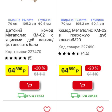
Ширина
Высота
Глубина
Ширина
Высота
Глубина
70 см
105.2 см
40.4 см
70 см
105.2 см
40.4 см
Детский комод
Комод Мегаполис КМ-02
Мегаполис КМ-02 с
в прихожую дуб
ящиками дуб каньон/
каньон/M20
фотопечать Бали
Код товара: 227490
Код товара: 227470
(
4.5
)
(
5
)
-20 %
-20 %
64
64
890
890
Р
Р
81 110
81 110
под заказ
под заказ