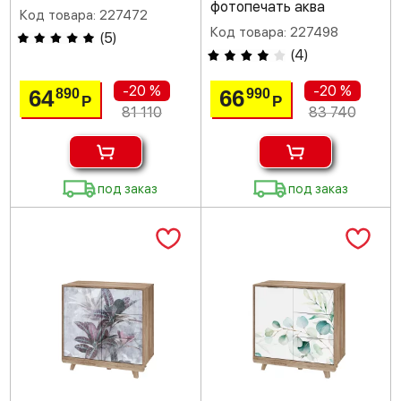
фотопечать аква
Код товара: 227472
Код товара: 227498
(
5
)
(
4
)
-20 %
-20 %
64
66
890
990
Р
Р
81 110
83 740
под заказ
под заказ