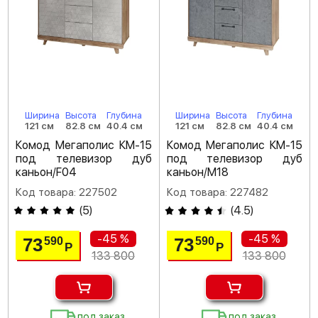
Ширина
Высота
Глубина
Ширина
Высота
Глубина
121 см
82.8 см
40.4 см
121 см
82.8 см
40.4 см
Комод Мегаполис КМ-15
Комод Мегаполис КМ-15
под телевизор дуб
под телевизор дуб
каньон/F04
каньон/M18
Код товара: 227502
Код товара: 227482
(
5
)
(
4.5
)
-45 %
-45 %
73
73
590
590
Р
Р
133 800
133 800
под заказ
под заказ