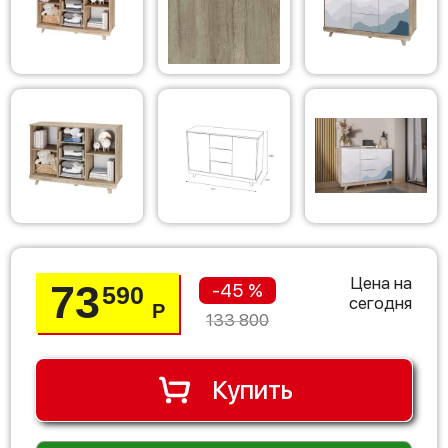
Цена на
73
-45 %
590
сегодня
Р
133 800
Купить