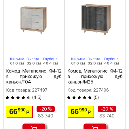
Ширина
Высота
Глубина
Ширина
Высота
Глубина
81.8 см
82.8 см
40.4 см
81.8 см
82.8 см
40.4 см
Комод Мегаполис КМ-12
Комод Мегаполис КМ-12
в прихожую дуб
в прихожую дуб
каньон/F04
каньон/M25
Код товара: 227497
Код товара: 227496
(
4.5
)
(
5
)
-20 %
-20 %
66
66
990
990
Р
Р
83 740
83 740