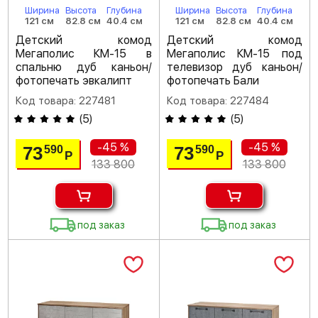
Ширина
Высота
Глубина
Ширина
Высота
Глубина
121 см
82.8 см
40.4 см
121 см
82.8 см
40.4 см
Детский комод
Детский комод
Мегаполис КМ-15 в
Мегаполис КМ-15 под
спальню дуб каньон/
телевизор дуб каньон/
фотопечать эвкалипт
фотопечать Бали
Код товара: 227481
Код товара: 227484
(
5
)
(
5
)
-45 %
-45 %
73
73
590
590
Р
Р
133 800
133 800
под заказ
под заказ