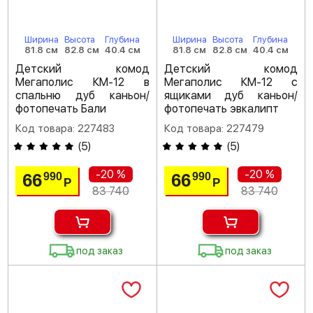
Ширина
Высота
Глубина
Ширина
Высота
Глубина
81.8 см
82.8 см
40.4 см
81.8 см
82.8 см
40.4 см
Детский комод
Детский комод
Мегаполис КМ-12 в
Мегаполис КМ-12 с
спальню дуб каньон/
ящиками дуб каньон/
фотопечать Бали
фотопечать эвкалипт
Код товара: 227483
Код товара: 227479
(
5
)
(
5
)
-20 %
-20 %
66
66
990
990
Р
Р
83 740
83 740
под заказ
под заказ