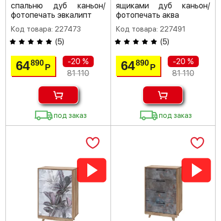
спальню дуб каньон/
ящиками дуб каньон/
фотопечать эвкалипт
фотопечать аква
Код товара: 227473
Код товара: 227491
(
5
)
(
5
)
-20 %
-20 %
64
64
890
890
Р
Р
81 110
81 110
под заказ
под заказ