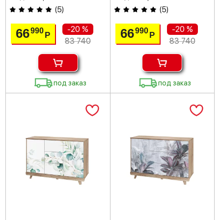
(
5
)
(
5
)
-20 %
-20 %
66
66
990
990
Р
Р
83 740
83 740
под заказ
под заказ