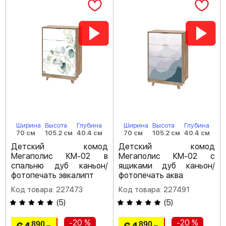
Ширина
Высота
Глубина
Ширина
Высота
Глубина
70 см
105.2 см
40.4 см
70 см
105.2 см
40.4 см
Детский комод
Детский комод
Мегаполис КМ-02 в
Мегаполис КМ-02 с
спальню дуб каньон/
ящиками дуб каньон/
фотопечать эвкалипт
фотопечать аква
Код товара: 227473
Код товара: 227491
(
5
)
(
5
)
-20 %
-20 %
890
890