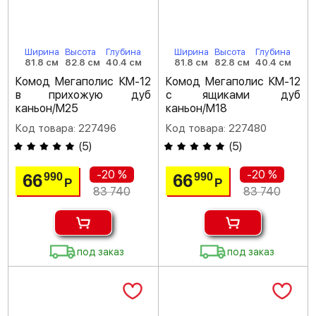
Ширина
Высота
Глубина
Ширина
Высота
Глубина
81.8 см
82.8 см
40.4 см
81.8 см
82.8 см
40.4 см
Комод Мегаполис КМ-12
Комод Мегаполис КМ-12
в прихожую дуб
с ящиками дуб
каньон/M25
каньон/M18
Код товара: 227496
Код товара: 227480
(
5
)
(
5
)
-20 %
-20 %
66
66
990
990
Р
Р
83 740
83 740
под заказ
под заказ