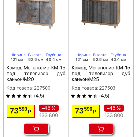
Ширина
Высота
Глубина
Ширина
Высота
Глубина
121 см
82.8 см
40.4 см
121 см
82.8 см
40.4 см
Комод Мегаполис КМ-15
Комод Мегаполис КМ-15
под телевизор дуб
под телевизор дуб
каньон/M20
каньон/M25
Код товара: 227500
Код товара: 227503
(
4.5
)
(
4.5
)
-45 %
-45 %
73
73
590
590
Р
Р
133 800
133 800