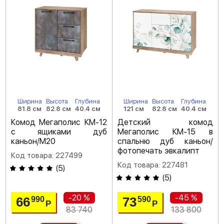
Ширина
Высота
Глубина
Ширина
Высота
Глубина
81.8 см
82.8 см
40.4 см
121 см
82.8 см
40.4 см
Комод Мегаполис КМ-12
Детский комод
с ящиками дуб
Мегаполис КМ-15 в
каньон/M20
спальню дуб каньон/
фотопечать эвкалипт
Код товара: 227499
Код товара: 227481
(
5
)
(
5
)
-20 %
-45 %
66
73
990
590
Р
Р
83 740
133 800