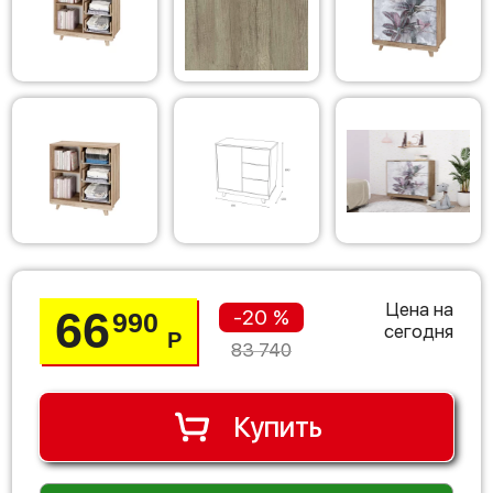
Цена на
66
-20 %
990
сегодня
Р
83 740
Купить