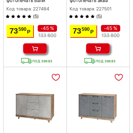
фотопечать Бали
фотопечать аква
Код товара: 227484
Код товара: 227501
(
5
)
(
5
)
-45 %
-45 %
73
73
590
590
Р
Р
133 800
133 800
под заказ
под заказ