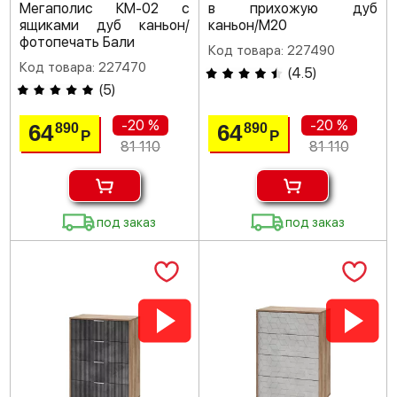
Мегаполис КМ-02 с
в прихожую дуб
ящиками дуб каньон/
каньон/M20
фотопечать Бали
Код товара: 227490
Код товара: 227470
(
4.5
)
(
5
)
-20 %
-20 %
64
64
890
890
Р
Р
81 110
81 110
под заказ
под заказ