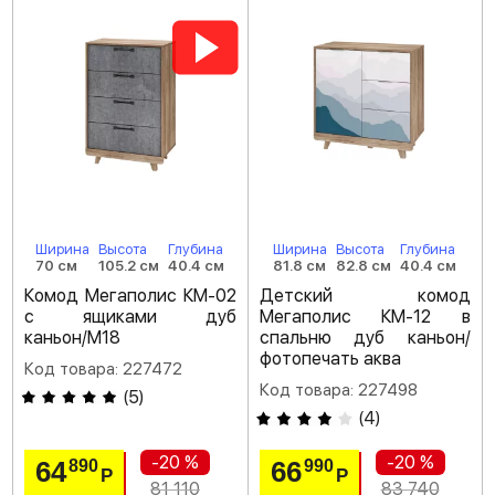
Ширина
Высота
Глубина
Ширина
Высота
Глубина
70 см
105.2 см
40.4 см
81.8 см
82.8 см
40.4 см
Комод Мегаполис КМ-02
Детский комод
с ящиками дуб
Мегаполис КМ-12 в
каньон/M18
спальню дуб каньон/
фотопечать аква
Код товара: 227472
Код товара: 227498
(
5
)
(
4
)
-20 %
-20 %
64
66
890
990
Р
Р
81 110
83 740