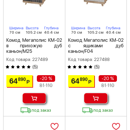
Ширина
Высота
Глубина
Ширина
Высота
Глубина
70 см
105.2 см
40.4 см
70 см
105.2 см
40.4 см
Комод Мегаполис КМ-02
Комод Мегаполис КМ-02
в прихожую дуб
с ящиками дуб
каньон/M25
каньон/F04
Код товара: 227489
Код товара: 227488
(
5
)
(
5
)
-20 %
-20 %
64
64
890
890
Р
Р
81 110
81 110
под заказ
под заказ