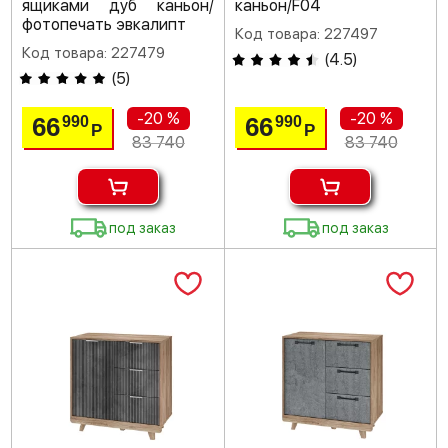
ящиками дуб каньон/
каньон/F04
фотопечать эвкалипт
Код товара: 227497
Код товара: 227479
(
4.5
)
(
5
)
-20 %
-20 %
66
66
990
990
Р
Р
83 740
83 740
под заказ
под заказ