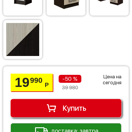
Цена на
19
-50 %
990
сегодня
Р
39 980
Купить
доставка: завтра