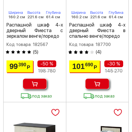
Ширина
Высота
Глубина
Ширина
Высота
Глубина
160.2 см
221.6 см
61.4 см
160.2 см
221.6 см
61.4 см
Распашной шкаф 4-х
Распашной шкаф 4-х
дверный Фиеста с
дверный Фиеста в
зеркалом венге/лоредо
спальню венге/лоредо
Код товара: 182567
Код товара: 187700
(
5
)
(
4
)
-50 %
-30 %
99
101
390
690
Р
Р
198 780
145 270
под заказ
под заказ