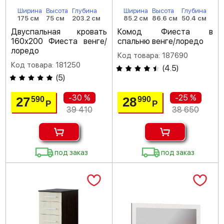
Ширина
Высота
Глубина
Ширина
Высота
Глубина
175 см
75 см
203.2 см
85.2 см
86.6 см
50.4 см
Двуспальная кровать
Комод Фиеста в
160х200 Фиеста венге/
спальню венге/лоредо
лоредо
Код товара: 187690
Код товара: 181250
(
4.5
)
(
5
)
-30 %
-25 %
27
28
590
990
Р
Р
39 410
38 650
под заказ
под заказ