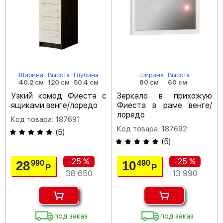
Ширина
Высота
Глубина
Ширина
Высота
40.2 см
120 см
50.4 см
80 см
60 см
Узкий комод Фиеста с
Зеркало в прихожую
ящиками венге/лоредо
Фиеста в раме венге/
лоредо
Код товара: 187691
Код товара: 187692
(
5
)
(
5
)
-25 %
-25 %
28
10
990
490
Р
Р
38 650
13 990
под заказ
под заказ