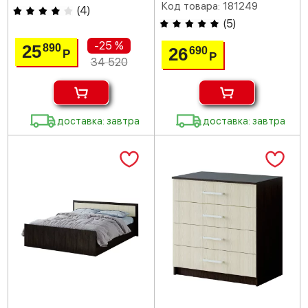
Код товара: 181249
(
4
)
(
5
)
-25 %
25
890
26
690
Р
Р
34 520
доставка: завтра
доставка: завтра