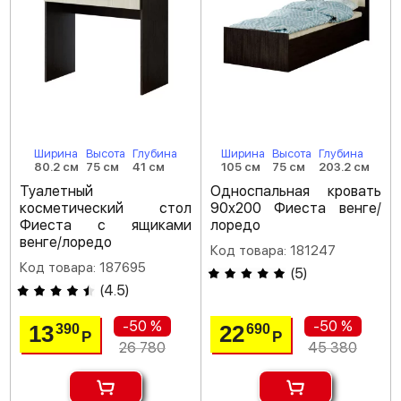
Ширина
Высота
Глубина
Ширина
Высота
Глубина
80.2 см
75 см
41 см
105 см
75 см
203.2 см
Туалетный
Односпальная кровать
косметический стол
90х200 Фиеста венге/
Фиеста с ящиками
лоредо
венге/лоредо
Код товара: 181247
Код товара: 187695
(
5
)
(
4.5
)
-50 %
-50 %
13
22
390
690
Р
Р
26 780
45 380