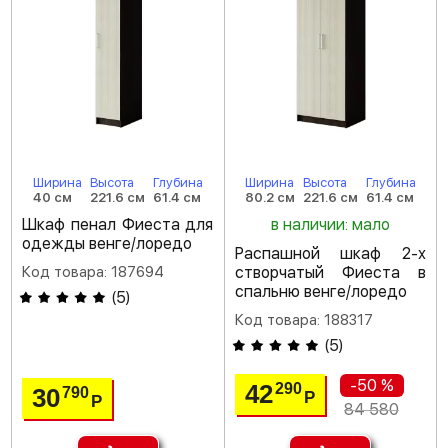
Ширина
Высота
Глубина
Ширина
Высота
Глубина
40 см
221.6 см
61.4 см
80.2 см
221.6 см
61.4 см
Шкаф пенал Фиеста для
в наличии: мало
одежды венге/лоредо
Распашной шкаф 2-х
Код товара: 187694
створчатый Фиеста в
спальню венге/лоредо
(
5
)
Код товара: 188317
(
5
)
-50 %
42
290
30
790
Р
Р
84 580