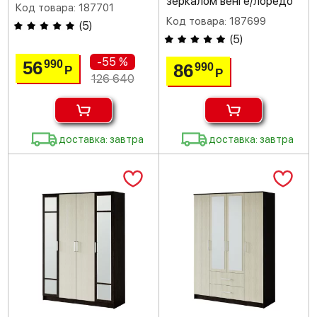
зеркалом венге/лоредо
Код товара: 187701
Код товара: 187699
(
5
)
(
5
)
-55 %
56
990
86
990
Р
Р
126 640
доставка: завтра
доставка: завтра