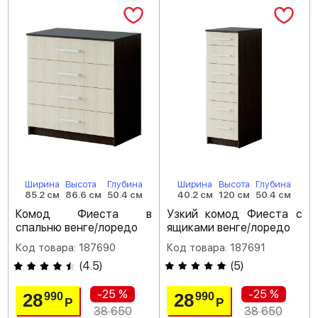
Ширина
Высота
Глубина
Ширина
Высота
Глубина
85.2 см
86.6 см
50.4 см
40.2 см
120 см
50.4 см
Комод Фиеста в
Узкий комод Фиеста с
спальню венге/лоредо
ящиками венге/лоредо
Код товара: 187690
Код товара: 187691
(
4.5
)
(
5
)
-25 %
-25 %
28
28
990
990
Р
Р
38 650
38 650