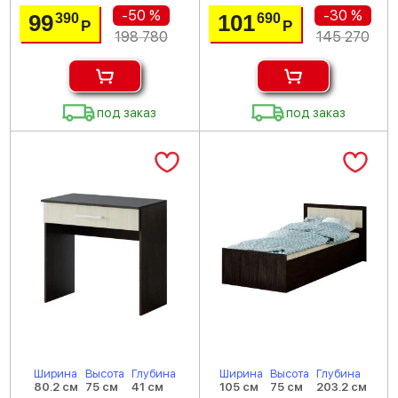
-50 %
-30 %
99
101
390
690
Р
Р
198 780
145 270
под заказ
под заказ
Ширина
Высота
Глубина
Ширина
Высота
Глубина
80.2 см
75 см
41 см
105 см
75 см
203.2 см