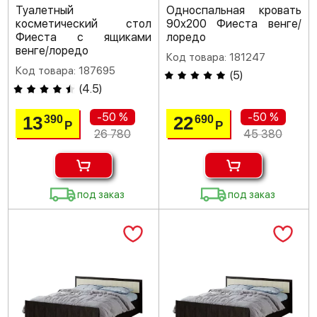
Туалетный
Односпальная кровать
косметический стол
90х200 Фиеста венге/
Фиеста с ящиками
лоредо
венге/лоредо
Код товара: 181247
Код товара: 187695
(
5
)
(
4.5
)
-50 %
-50 %
13
22
390
690
Р
Р
26 780
45 380
под заказ
под заказ