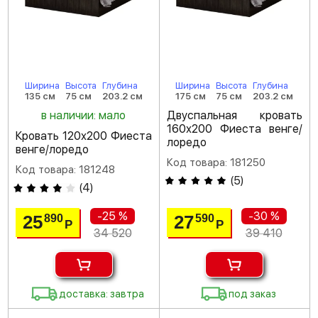
Ширина
Высота
Глубина
Ширина
Высота
Глубина
135 см
75 см
203.2 см
175 см
75 см
203.2 см
в наличии: мало
Двуспальная кровать
160х200 Фиеста венге/
Кровать 120х200 Фиеста
лоредо
венге/лоредо
Код товара: 181250
Код товара: 181248
(
5
)
(
4
)
-25 %
-30 %
25
27
890
590
Р
Р
34 520
39 410
доставка: завтра
под заказ