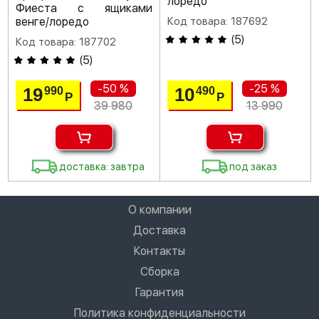
лоредо
Фиеста с ящиками
венге/лоредо
Код товара: 187692
(
5
)
Код товара: 187702
(
5
)
-50 %
-25 %
19
10
990
490
Р
Р
39 980
13 990
доставка: завтра
под заказ
О компании
Доставка
Контакты
Сборка
Гарантия
Политика конфиденциальности