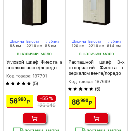
Ширина
Высота
Глубина
Ширина
Высота
Глубина
88 см
221.6 см
88 см
120 см
221.6 см
61.4 см
в наличии: мало
в наличии: мало
Угловой шкаф Фиеста в
Распашной шкаф 3-х
спальню венге/лоредо
створчатый Фиеста с
зеркалом венге/лоредо
Код товара: 187701
Код товара: 187699
(
5
)
(
5
)
-55 %
56
990
86
990
Р
Р
126 640
доставка: завтра
доставка: завтра