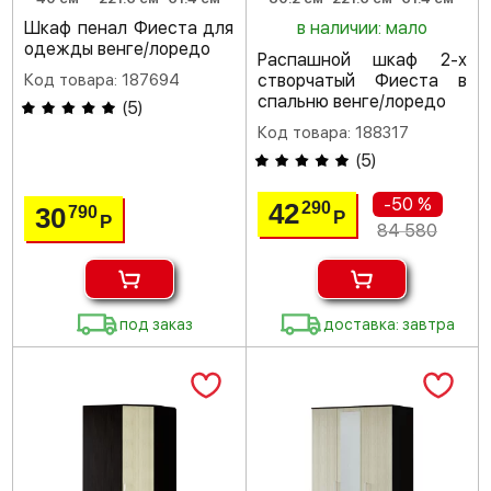
Шкаф пенал Фиеста для
в наличии: мало
одежды венге/лоредо
Распашной шкаф 2-х
Код товара: 187694
створчатый Фиеста в
спальню венге/лоредо
(
5
)
Код товара: 188317
(
5
)
-50 %
42
290
30
790
Р
Р
84 580
под заказ
доставка: завтра