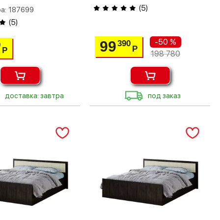
(
5
)
а: 187699
(
5
)
-50 %
99
390
0
Р
Р
198 780
доставка: завтра
под заказ