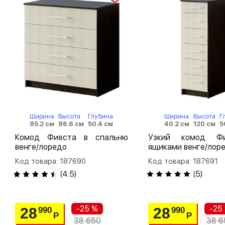
Ширина
Высота
Глубина
Ширина
Высота
Г
85.2 см
86.6 см
50.4 см
40.2 см
120 см
5
Комод Фиеста в спальню
Узкий комод Ф
венге/лоредо
ящиками венге/лор
Код товара: 187690
Код товара: 187691
(
4.5
)
(
5
)
-25 %
-25
28
28
990
990
Р
Р
38 650
38 6