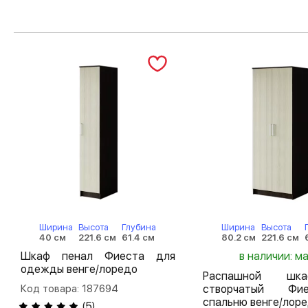
Ширина
Высота
Глубина
Ширина
Высота
40 см
221.6 см
61.4 см
80.2 см
221.6 см
Шкаф пенал Фиеста для
в наличии: м
одежды венге/лоредо
Распашной шк
Код товара: 187694
створчатый Ф
спальню венге/лор
(
5
)