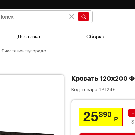
Доставка
Сборка
0 Фиеста венге/лоредо
Кровать 120х200 
Код товара:
181248
25
-
890
Р
3