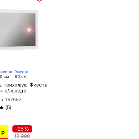
ирина
Высота
0 см
60 см
 в прихожую Фиеста
енге/лоредо
а: 187692
(
5
)
-25 %
0
Р
13 990