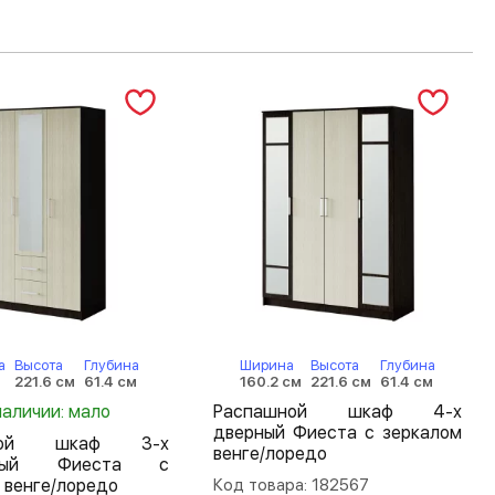
а
Высота
Глубина
Ширина
Высота
Глубина
221.6 см
61.4 см
160.2 см
221.6 см
61.4 см
наличии: мало
Распашной шкаф 4-х
дверный Фиеста с зеркалом
шной шкаф 3-х
венге/лоредо
атый Фиеста с
 венге/лоредо
Код товара: 182567