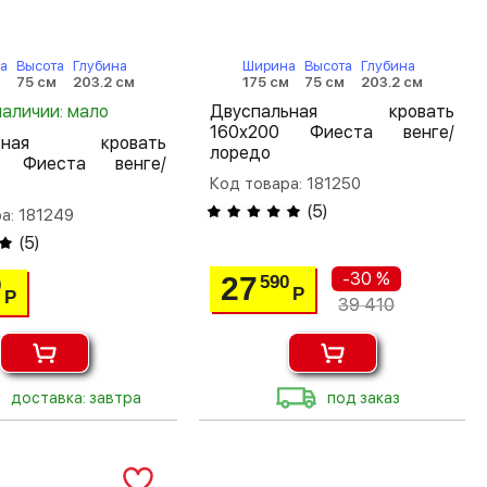
а
Высота
Глубина
Ширина
Высота
Глубина
м
75 см
203.2 см
175 см
75 см
203.2 см
наличии: мало
Двуспальная кровать
160х200 Фиеста венге/
льная кровать
лоредо
0 Фиеста венге/
Код товара: 181250
(
5
)
а: 181249
(
5
)
-30 %
27
590
0
Р
Р
39 410
доставка: завтра
под заказ