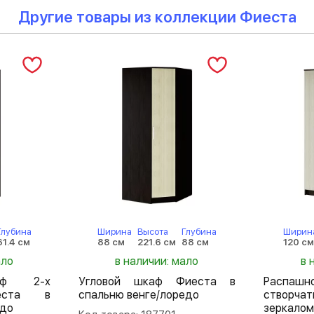
Другие товары из коллекции Фиеста
Глубина
Ширина
Высота
Глубина
Ширин
61.4 см
88 см
221.6 см
88 см
120 см
ало
в наличии: мало
в 
аф 2-х
Угловой шкаф Фиеста в
Распа
иеста в
спальню венге/лоредо
створч
едо
зеркалом