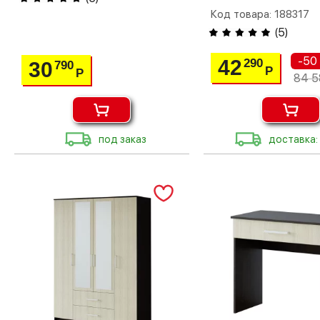
Код товара: 188317
(
5
)
-50
42
290
30
790
Р
Р
84 5
под заказ
доставка: