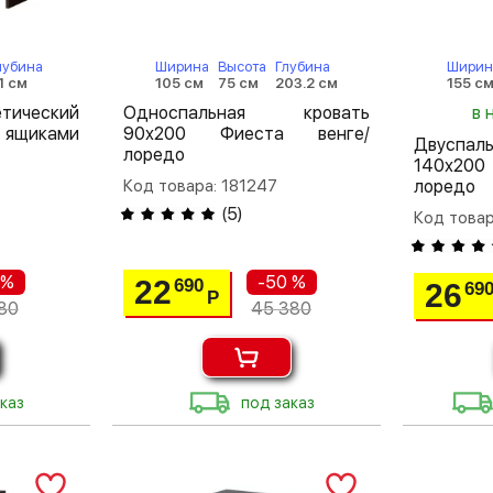
лубина
Ширина
Высота
Глубина
Ширин
1 см
105 см
75 см
203.2 см
155 с
тический
Односпальная кровать
в 
ящиками
90х200 Фиеста венге/
Двуспа
лоредо
140х20
Код товара: 181247
лоредо
(
5
)
Код товар
 %
-50 %
22
690
26
69
Р
80
45 380
каз
под заказ