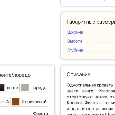
Габаритные размер
Ширина
Высота
Глубина
Описание
венге/лоредо
Односпальная кровать
венге
лоредо
цвете венге. Изголо
отсутствуют ножки, эт
евый
Коричневый
Кровать Фиеста – отли
и практичное решение 
Фиеста
венге в компании «Шка