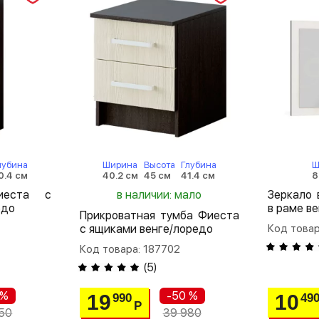
лубина
Ширина
Высота
Глубина
Ш
0.4 см
40.2 см
45 см
41.4 см
8
иеста с
в наличии: мало
Зеркало
едо
в раме в
Прикроватная тумба Фиеста
с ящиками венге/лоредо
Код товар
Код товара: 187702
(
5
)
 %
-50 %
19
10
990
49
Р
50
39 980