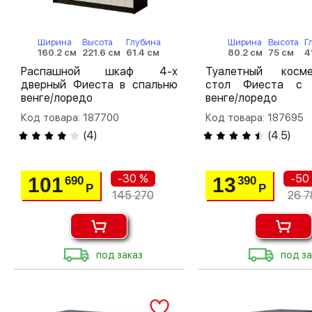
Ширина
Высота
Глубина
Ширина
Высота
Г
160.2 см
221.6 см
61.4 см
80.2 см
75 см
4
Распашной шкаф 4-х
Туалетный косме
дверный Фиеста в спальню
стол Фиеста с 
венге/лоредо
венге/лоредо
Код товара: 187700
Код товара: 187695
(
4
)
(
4.5
)
-30 %
-50
101
13
690
390
Р
Р
145 270
26 7
под заказ
под за