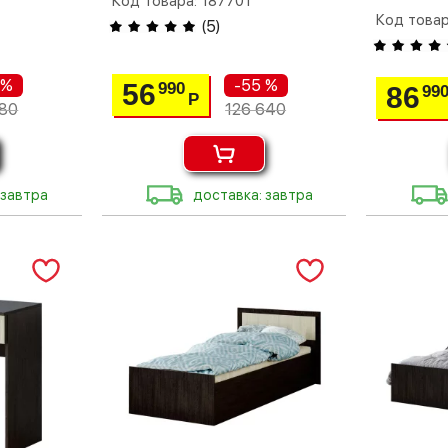
Код товара: 187701
Код товар
(
5
)
 %
-55 %
56
990
86
99
Р
80
126 640
 завтра
доставка: завтра