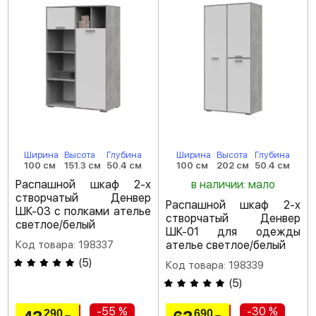
Ширина
Высота
Глубина
Ширина
Высота
Глубина
100 см
151.3 см
50.4 см
100 см
202 см
50.4 см
Распашной шкаф 2-х
в наличии: мало
створчатый Денвер
Распашной шкаф 2-х
ШК-03 с полками ателье
створчатый Денвер
светлое/белый
ШК-01 для одежды
Код товара: 198337
ателье светлое/белый
(
5
)
Код товара: 198339
(
5
)
-55 %
-30 %
290
690