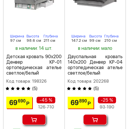
Ширина
Высота
Глубина
Ширина
Высота
Глубина
97 см
98.6 см
211 см
147.2 см
99 см
210 см
в наличии: 14 шт.
в наличии: мало
Детская кровать 90х200
Двуспальная кровать
Денвер КР-01
140х200 Денвер КР-04
ортопедическая ателье
ортопедическая ателье
светлое/белый
светлое/белый
Код товара: 198326
Код товара: 202268
(
5
)
(
5
)
-45 %
-25 %
69
69
690
890
Р
Р
126 710
93 190