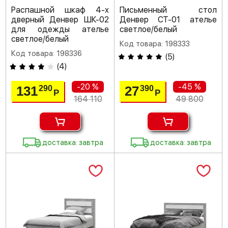
Распашной шкаф 4-х
Письменный стол
дверный Денвер ШК-02
Денвер СТ-01 ателье
для одежды ателье
светлое/белый
светлое/белый
Код товара: 198333
Код товара: 198336
(
5
)
(
4
)
-20 %
-45 %
131
27
290
390
Р
Р
164 110
49 800
доставка: завтра
доставка: завтра