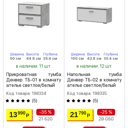
Ширина
Высота
Глубина
Ширина
Высота
Глубина
50 см
44.8 см
35.4 см
100 см
42.8 см
35.4 см
в наличии: 11 шт.
в наличии: 12 шт.
Прикроватная тумба
Напольная тумба
Денвер ТБ-01 в комнату
Денвер ТБ-02 в комнату
ателье светлое/белый
ателье светлое/белый
Код товара: 198334
Код товара: 198335
(
5
)
(
5
)
-35 %
-25 %
13
21
990
790
Р
Р
21 520
29 050