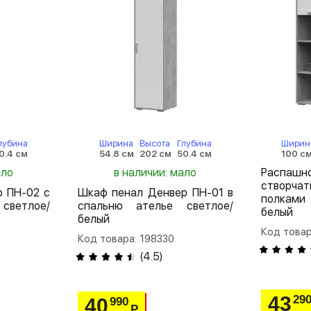
лубина
Ширина
Высота
Глубина
Ширин
0.4 см
54.8 см
202 см
50.4 см
100 с
ало
в наличии: мало
Распа
створча
 ПН-02 с
Шкаф пенал Денвер ПН-01 в
полками
светлое/
спальню ателье светлое/
белый
белый
Код товар
Код товара: 198330
(
4.5
)
43
29
40
990
Р