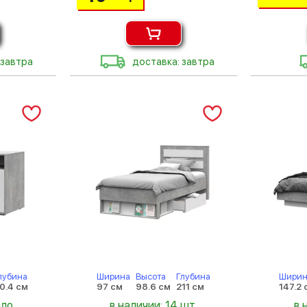
 завтра
доставка: завтра
лубина
Ширина
Высота
Глубина
Ширин
0.4 см
97 см
98.6 см
211 см
147.2 
ало
в наличии: 14 шт.
в 