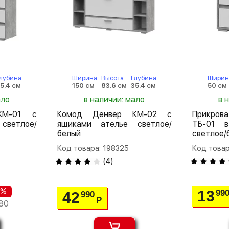
лубина
Ширина
Высота
Глубина
Ширин
5.4 см
150 см
83.6 см
35.4 см
50 см
ало
в наличии: мало
в 
КМ-01 с
Комод Денвер КМ-02 с
Прикров
светлое/
ящиками ателье светлое/
ТБ-01 в
белый
светлое/
Код товара: 198325
Код товар
(
4
)
 %
13
99
42
990
Р
80