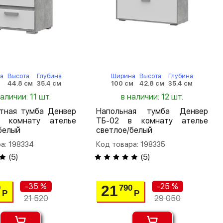
а
Высота
Глубина
Ширина
Высота
Глубина
44.8 см
35.4 см
100 см
42.8 см
35.4 см
наличии: 11 шт.
в наличии: 12 шт.
атная тумба Денвер
Напольная тумба Денвер
 комнату ателье
ТБ-02 в комнату ателье
белый
светлое/белый
а: 198334
Код товара: 198335
(
5
)
(
5
)
-35 %
-25 %
21
0
790
Р
Р
21 520
29 050