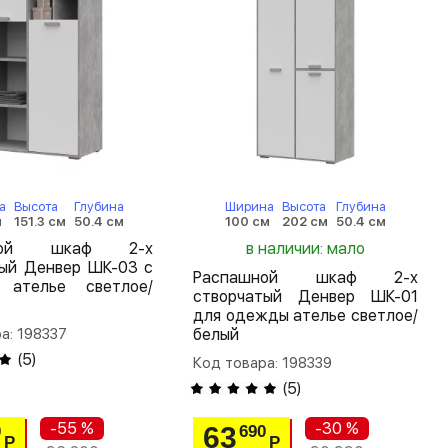
а
Высота
Глубина
Ширина
Высота
Глубина
м
151.3 см
50.4 см
100 см
202 см
50.4 см
шной шкаф 2-х
в наличии: мало
тый Денвер ШК-03 с
Распашной шкаф 2-х
 ателье светлое/
створчатый Денвер ШК-01
для одежды ателье светлое/
а: 198337
белый
(
5
)
Код товара: 198339
(
5
)
-55 %
-30 %
63
0
690
Р
Р