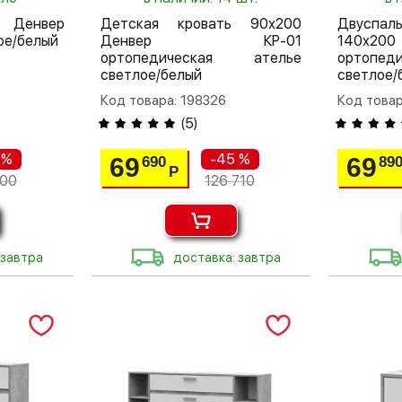
л Денвер
Детская кровать 90х200
Двуспа
ое/белый
Денвер КР-01
140х20
ортопедическая ателье
ортопе
светлое/белый
светлое/
Код товара: 198326
Код товар
(
5
)
 %
-45 %
69
69
690
89
Р
800
126 710
 завтра
доставка: завтра