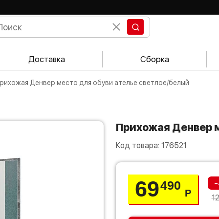
Доставка
Сборка
Прихожая Денвер место для обуви ателье светлое/белый
Прихожая Денвер 
Код товара:
176521
69
-
490
Р
1