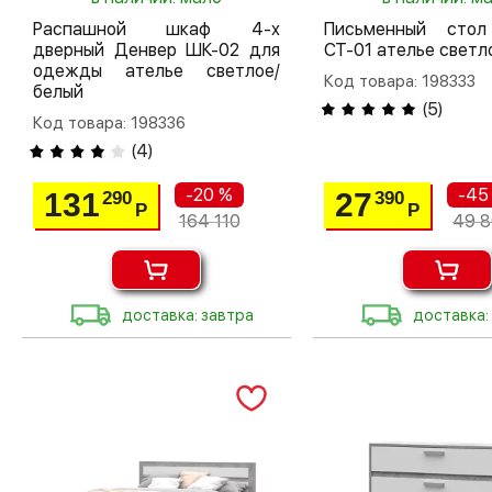
Распашной шкаф 4-х
Письменный сто
дверный Денвер ШК-02 для
СТ-01 ателье светл
одежды ателье светлое/
Код товара: 198333
белый
(
5
)
Код товара: 198336
(
4
)
-20 %
-45
131
27
290
390
Р
Р
164 110
49 
доставка: завтра
доставка: