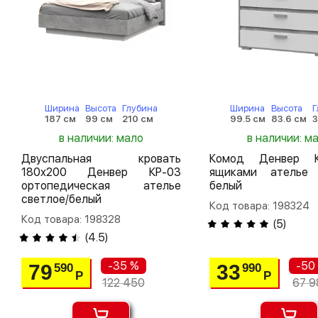
Ширина
Высота
Глубина
Ширина
Высота
Г
187 см
99 см
210 см
99.5 см
83.6 см
3
в наличии: мало
в наличии: м
Двуспальная кровать
Комод Денвер 
180х200 Денвер КР-03
ящиками ателье 
ортопедическая ателье
белый
светлое/белый
Код товара: 198324
Код товара: 198328
(
5
)
(
4.5
)
-35 %
-50
79
33
590
990
Р
Р
122 450
67 9