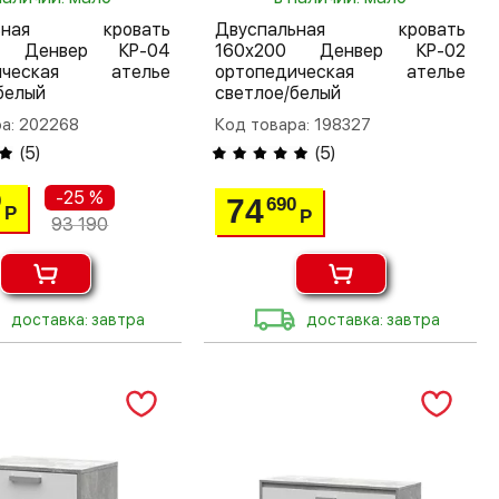
льная кровать
Двуспальная кровать
0 Денвер КР-04
160х200 Денвер КР-02
дическая ателье
ортопедическая ателье
белый
светлое/белый
а: 202268
Код товара: 198327
(
5
)
(
5
)
-25 %
0
74
690
Р
Р
93 190
доставка: завтра
доставка: завтра