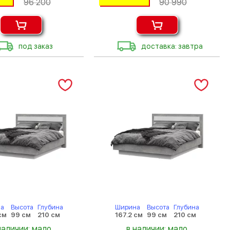
96 200
90 990
под заказ
доставка: завтра
а
Высота
Глубина
Ширина
Высота
Глубина
см
99 см
210 см
167.2 см
99 см
210 см
наличии: мало
в наличии: мало