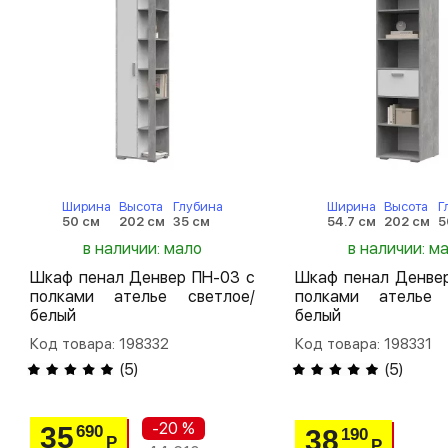
Ширина
Высота
Глубина
Ширина
Высота
Г
50 см
202 см
35 см
54.7 см
202 см
5
в наличии: мало
в наличии: м
Шкаф пенал Денвер ПН-03 с
Шкаф пенал Денвер
полками ателье светлое/
полками ателье 
белый
белый
Код товара: 198332
Код товара: 198331
(
5
)
(
5
)
-20 %
35
690
38
190
Р
Р