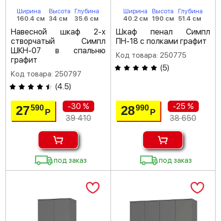
Ширина
Высота
Глубина
Ширина
Высота
Глубина
160.4 см
34 см
35.6 см
40.2 см
190 см
51.4 см
Навесной шкаф 2-х
Шкаф пенал Симпл
створчатый Симпл
ПН-18 с полками графит
ШКН-07 в спальню
Код товара: 250775
графит
(
5
)
Код товара: 250797
(
4.5
)
-30 %
-25 %
27
28
590
990
Р
Р
39 410
38 650
под заказ
под заказ