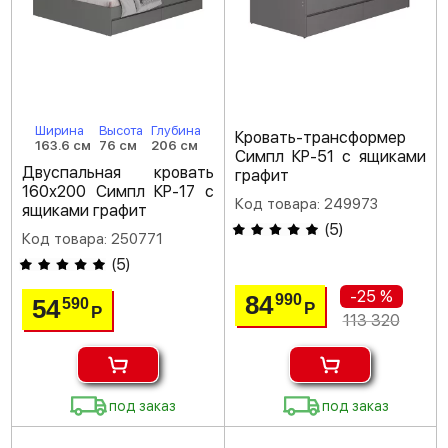
Ширина
Высота
Глубина
Кровать-трансформер
163.6 см
76 см
206 см
Симпл КР-51 с ящиками
Двуспальная кровать
графит
160х200 Симпл КР-17 с
Код товара: 249973
ящиками графит
(
5
)
Код товара: 250771
(
5
)
-25 %
84
990
54
590
Р
Р
113 320
под заказ
под заказ