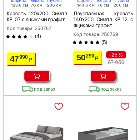
Ширина
Высота
Глубина
Ширина
Высота
Глубина
123.6 см
76 см
206 см
143.6 см
76 см
206 см
Кровать 120х200 Симпл
Двуспальная кровать
КР-07 с ящиками графит
140х200 Симпл КР-12 с
ящиками графит
Код товара: 250767
Код товара: 250769
(
4
)
(
5
)
-25 %
50
290
47
990
Р
Р
67 050
под заказ
под заказ