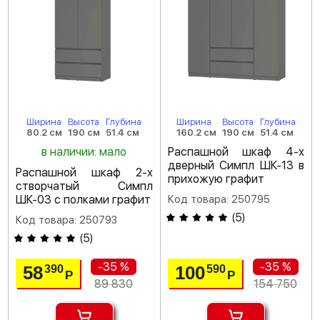
Ширина
Высота
Глубина
Ширина
Высота
Глубина
80.2 см
190 см
51.4 см
160.2 см
190 см
51.4 см
в наличии: мало
Распашной шкаф 4-х
дверный Симпл ШК-13 в
Распашной шкаф 2-х
прихожую графит
створчатый Симпл
ШК-03 с полками графит
Код товара: 250795
(
5
)
Код товара: 250793
(
5
)
-35 %
-35 %
58
100
390
590
Р
Р
89 830
154 750