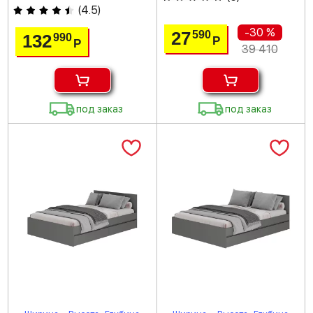
(
4.5
)
-30 %
27
590
132
990
Р
Р
39 410
под заказ
под заказ