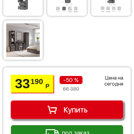
Цена на
33
-50 %
190
сегодня
Р
66 380
Купить
под заказ