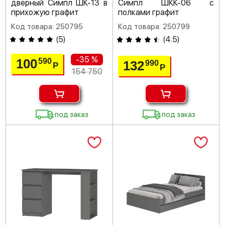
дверный Симпл ШК-13 в
Симпл ШКК-06 с
прихожую графит
полками графит
Код товара: 250795
Код товара: 250799
(
5
)
(
4.5
)
-35 %
100
590
132
990
Р
Р
154 750
под заказ
под заказ