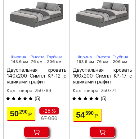
Ширина
Высота
Глубина
Ширина
Высота
Глубина
143.6 см
76 см
206 см
163.6 см
76 см
206 см
Двуспальная кровать
Двуспальная кровать
140х200 Симпл КР-12 с
160х200 Симпл КР-17 с
ящиками графит
ящиками графит
Код товара: 250769
Код товара: 250771
(
5
)
(
5
)
-25 %
50
290
54
590
Р
Р
67 050