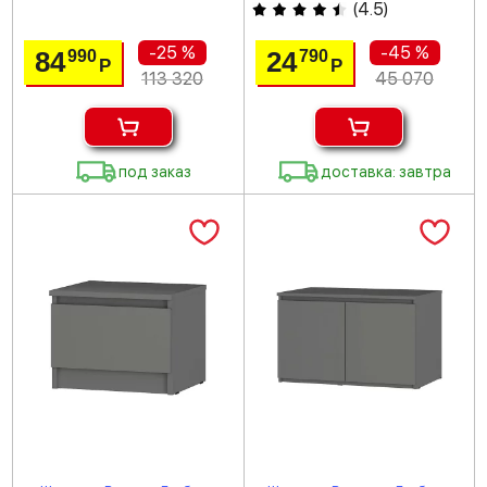
(
4.5
)
-25 %
-45 %
84
24
990
790
Р
Р
113 320
45 070
под заказ
доставка: завтра