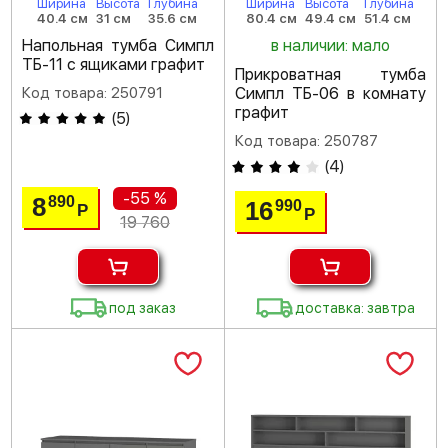
Ширина
Высота
Глубина
Ширина
Высота
Глубина
40.4 см
31 см
35.6 см
80.4 см
49.4 см
51.4 см
Напольная тумба Симпл
в наличии: мало
ТБ-11 с ящиками графит
Прикроватная тумба
Код товара: 250791
Симпл ТБ-06 в комнату
графит
(
5
)
Код товара: 250787
(
4
)
-55 %
8
890
16
990
Р
Р
19 760
под заказ
доставка: завтра