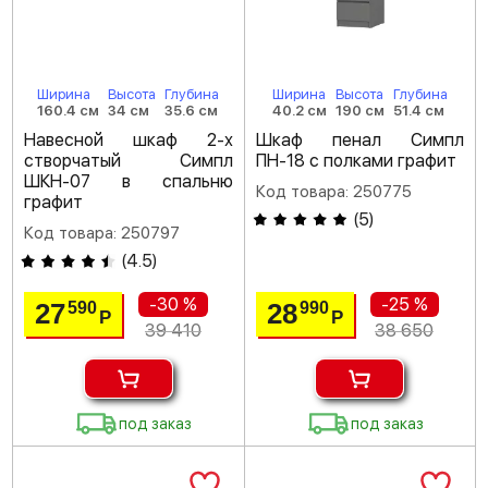
Ширина
Высота
Глубина
Ширина
Высота
Глубина
160.4 см
34 см
35.6 см
40.2 см
190 см
51.4 см
Навесной шкаф 2-х
Шкаф пенал Симпл
створчатый Симпл
ПН-18 с полками графит
ШКН-07 в спальню
Код товара: 250775
графит
(
5
)
Код товара: 250797
(
4.5
)
-30 %
-25 %
27
28
590
990
Р
Р
39 410
38 650
под заказ
под заказ