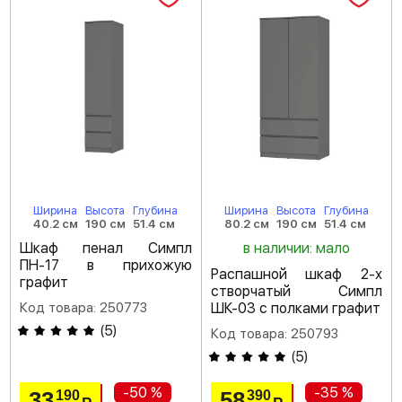
Ширина
Высота
Глубина
Ширина
Высота
Глубина
40.2 см
190 см
51.4 см
80.2 см
190 см
51.4 см
Шкаф пенал Симпл
в наличии: мало
ПН-17 в прихожую
Распашной шкаф 2-х
графит
створчатый Симпл
Код товара: 250773
ШК-03 с полками графит
(
5
)
Код товара: 250793
(
5
)
-50 %
-35 %
33
58
190
390