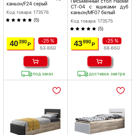
Письменный стол Наоми
каньон/F24 серый
СТ-04 с ящиками дуб
Код товара: 173576
каньон/MF07 белый
(
5
)
Код товара: 173575
(
5
)
-25 %
-25 %
40
43
390
990
Р
Р
53 850
58 650
под заказ
доставка: завтра