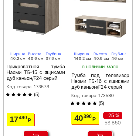
Ширина
Высота
Глубина
Ширина
Высота
Глубина
40.2 см
40.6 см
37.8 см
140.2 см
40.8 см
46 см
Прикроватная тумба
в наличии: мало
Наоми ТБ-15 с ящиками
Тумба под телевизор
дуб каньон/F24 серый
Наоми ТБ-16 с ящиками
Код товара: 173578
дуб каньон/F24 серый
(
5
)
Код товара: 173580
(
5
)
-25 %
40
390
17
490
Р
Р
53 850