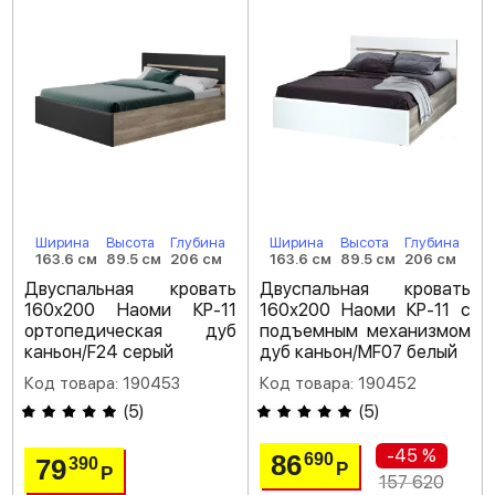
Ширина
Высота
Глубина
Ширина
Высота
Глубина
163.6 см
89.5 см
206 см
163.6 см
89.5 см
206 см
Двуспальная кровать
Двуспальная кровать
160х200 Наоми КР-11
160х200 Наоми КР-11 с
ортопедическая дуб
подъемным механизмом
каньон/F24 серый
дуб каньон/MF07 белый
Код товара: 190453
Код товара: 190452
(
5
)
(
5
)
-45 %
86
690
79
390
Р
Р
157 620