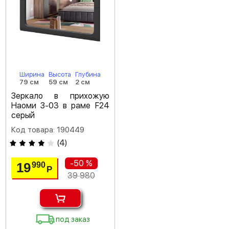
Ширина
Высота
Глубина
79 см
59 см
2 см
Зеркало в прихожую
Наоми З-03 в раме F24
серый
Код товара: 190449
(
4
)
-50 %
19
990
Р
39 980
под заказ