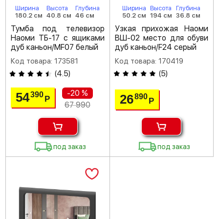
Ширина
Высота
Глубина
Ширина
Высота
Глубина
180.2 см
40.8 см
46 см
50.2 см
194 см
36.8 см
Тумба под телевизор
Узкая прихожая Наоми
Наоми ТБ-17 с ящиками
ВШ-02 место для обуви
дуб каньон/MF07 белый
дуб каньон/F24 серый
Код товара: 173581
Код товара: 170419
(
4.5
)
(
5
)
-20 %
54
390
26
890
Р
Р
67 990
под заказ
под заказ