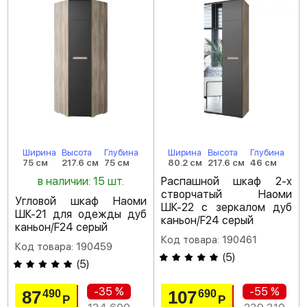
Ширина
Высота
Глубина
Ширина
Высота
Глубина
75 см
217.6 см
75 см
80.2 см
217.6 см
46 см
в наличии: 15 шт.
Распашной шкаф 2-х
створчатый Наоми
Угловой шкаф Наоми
ШК-22 с зеркалом дуб
ШК-21 для одежды дуб
каньон/F24 серый
каньон/F24 серый
Код товара: 190461
Код товара: 190459
(
5
)
(
5
)
-35 %
-55 %
87
107
490
690
Р
Р