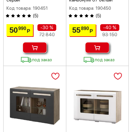
Код товара: 190451
Код товара: 190450
(
5
)
(
5
)
-30 %
-40 %
50
55
990
890
Р
Р
72 840
93 150
под заказ
под заказ