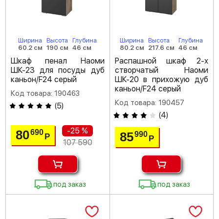
Ширина
Высота
Глубина
Ширина
Высота
Глубина
60.2 см
190 см
46 см
80.2 см
217.6 см
46 см
Шкаф пенал Наоми
Распашной шкаф 2-х
ШК-23 для посуды дуб
створчатый Наоми
каньон/F24 серый
ШК-20 в прихожую дуб
каньон/F24 серый
Код товара: 190463
Код товара: 190457
(
5
)
(
4
)
-25 %
80
690
85
990
Р
Р
107 590
под заказ
под заказ