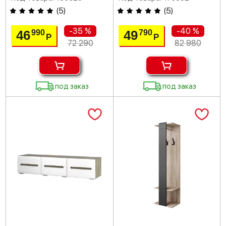
(
5
)
(
5
)
-35 %
-40 %
46
49
990
790
Р
Р
72 290
82 980
под заказ
под заказ