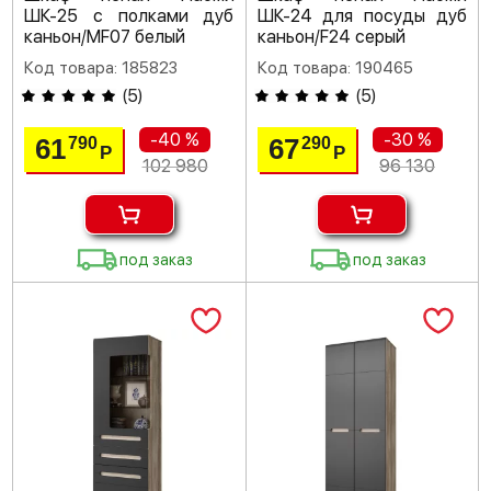
ШК-25 с полками дуб
ШК-24 для посуды дуб
каньон/MF07 белый
каньон/F24 серый
Код товара: 185823
Код товара: 190465
(
5
)
(
5
)
-40 %
-30 %
61
67
790
290
Р
Р
102 980
96 130
под заказ
под заказ