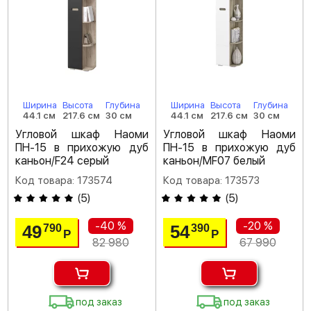
Ширина
Высота
Глубина
Ширина
Высота
Глубина
44.1 см
217.6 см
30 см
44.1 см
217.6 см
30 см
Угловой шкаф Наоми
Угловой шкаф Наоми
ПН-15 в прихожую дуб
ПН-15 в прихожую дуб
каньон/F24 серый
каньон/MF07 белый
Код товара: 173574
Код товара: 173573
(
5
)
(
5
)
-40 %
-20 %
49
54
790
390
Р
Р
82 980
67 990
под заказ
под заказ