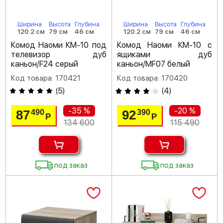
Ширина
Высота
Глубина
Ширина
Высота
Глубина
120.2 см
79 см
46 см
120.2 см
79 см
46 см
Комод Наоми КМ-10 под
Комод Наоми КМ-10 с
телевизор дуб
ящиками дуб
каньон/F24 серый
каньон/MF07 белый
Код товара: 170421
Код товара: 170420
(
5
)
(
4
)
-35 %
-20 %
87
92
490
390
Р
Р
134 600
115 490
под заказ
под заказ