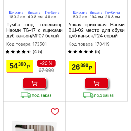
Ширина
Высота
Глубина
Ширина
Высота
Глубина
180.2 см
40.8 см
46 см
50.2 см
194 см
36.8 см
Тумба под телевизор
Узкая прихожая Наоми
Наоми ТБ-17 с ящиками
ВШ-02 место для обуви
дуб каньон/MF07 белый
дуб каньон/F24 серый
Код товара: 173581
Код товара: 170419
(
4.5
)
(
5
)
-20 %
54
390
26
890
Р
Р
67 990
под заказ
под заказ