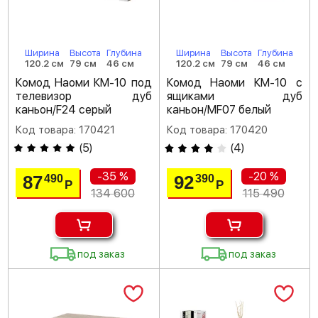
Ширина
Высота
Глубина
Ширина
Высота
Глубина
120.2 см
79 см
46 см
120.2 см
79 см
46 см
Комод Наоми КМ-10 под
Комод Наоми КМ-10 с
телевизор дуб
ящиками дуб
каньон/F24 серый
каньон/MF07 белый
Код товара: 170421
Код товара: 170420
(
5
)
(
4
)
-35 %
-20 %
87
92
490
390
Р
Р
134 600
115 490
под заказ
под заказ