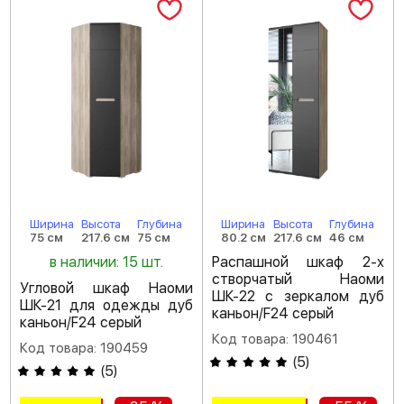
Ширина
Высота
Глубина
Ширина
Высота
Глубина
75 см
217.6 см
75 см
80.2 см
217.6 см
46 см
в наличии: 15 шт.
Распашной шкаф 2-х
створчатый Наоми
Угловой шкаф Наоми
ШК-22 с зеркалом дуб
ШК-21 для одежды дуб
каньон/F24 серый
каньон/F24 серый
Код товара: 190461
Код товара: 190459
(
5
)
(
5
)