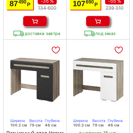
-35 %
-55 %
87
107
490
690
Р
Р
134 600
239 310
доставка: завтра
под заказ
Ширина
Высота
Глубина
Ширина
Высота
Глубина
100.2 см
79 см
46 см
100.2 см
79 см
46 см