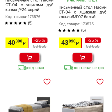
Письменный стол Наоми
в наличии: 15 шт.
СТ-04 с ящиками дуб
Письменный стол Наоми
каньон/F24 серый
СТ-04 с ящиками дуб
Код товара: 173576
каньон/MF07 белый
(
5
)
Код товара: 173575
(
5
)
-25 %
-25 %
40
43
390
990
Р
Р
53 850
58 650
под заказ
доставка: завтра