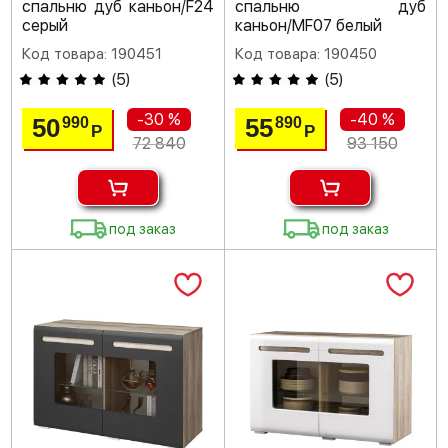
спальню дуб каньон/F24
спальню дуб
серый
каньон/MF07 белый
Код товара: 190451
Код товара: 190450
(
5
)
(
5
)
-30 %
-40 %
50
55
990
890
Р
Р
72 840
93 150
под заказ
под заказ