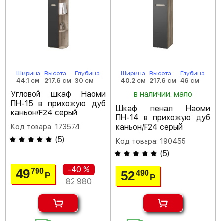
Ширина
Высота
Глубина
Ширина
Высота
Глубина
44.1 см
217.6 см
30 см
40.2 см
217.6 см
46 см
Угловой шкаф Наоми
в наличии: мало
ПН-15 в прихожую дуб
Шкаф пенал Наоми
каньон/F24 серый
ПН-14 в прихожую дуб
Код товара: 173574
каньон/F24 серый
(
5
)
Код товара: 190455
(
5
)
-40 %
49
790
52
490
Р
Р
82 980