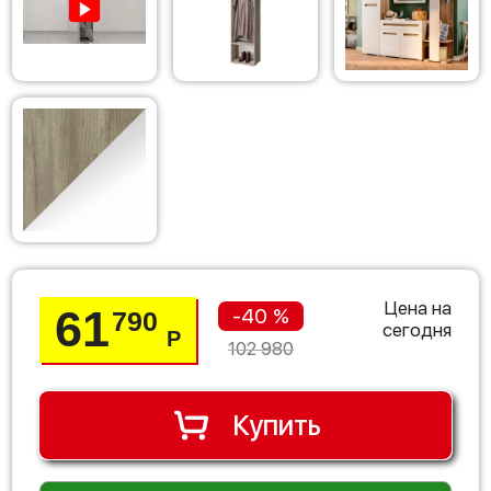
Цена на
61
-40 %
790
сегодня
Р
102 980
Купить