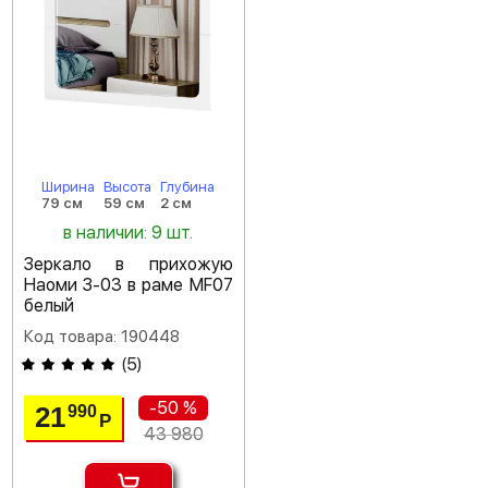
Ширина
Высота
Глубина
79 см
59 см
2 см
в наличии: 9 шт.
Зеркало в прихожую
Наоми З-03 в раме MF07
белый
Код товара: 190448
(
5
)
-50 %
21
990
Р
43 980