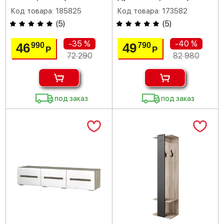
Код товара: 185825
Код товара: 173582
(
5
)
(
5
)
-35 %
-40 %
46
49
990
790
Р
Р
72 290
82 980
под заказ
под заказ