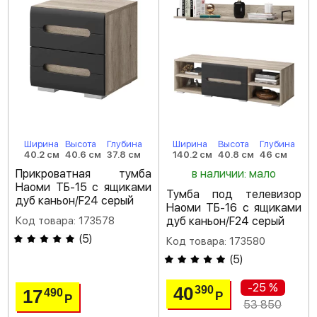
Ширина
Высота
Глубина
Ширина
Высота
Глубина
40.2 см
40.6 см
37.8 см
140.2 см
40.8 см
46 см
Прикроватная тумба
в наличии: мало
Наоми ТБ-15 с ящиками
Тумба под телевизор
дуб каньон/F24 серый
Наоми ТБ-16 с ящиками
Код товара: 173578
дуб каньон/F24 серый
(
5
)
Код товара: 173580
(
5
)
-25 %
40
390
17
490
Р
Р
53 850