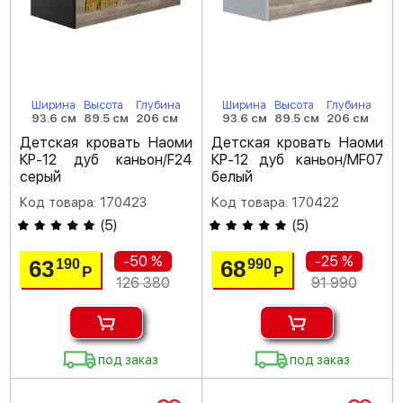
Ширина
Высота
Глубина
Ширина
Высота
Глубина
93.6 см
89.5 см
206 см
93.6 см
89.5 см
206 см
Детская кровать Наоми
Детская кровать Наоми
КР-12 дуб каньон/F24
КР-12 дуб каньон/MF07
серый
белый
Код товара: 170423
Код товара: 170422
(
5
)
(
5
)
-50 %
-25 %
63
68
190
990
Р
Р
126 380
91 990
под заказ
под заказ