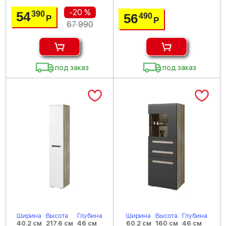
-20 %
54
390
56
490
Р
Р
67 990
под заказ
под заказ
Ширина
Высота
Глубина
Ширина
Высота
Глубина
40.2 см
217.6 см
46 см
60.2 см
160 см
46 см