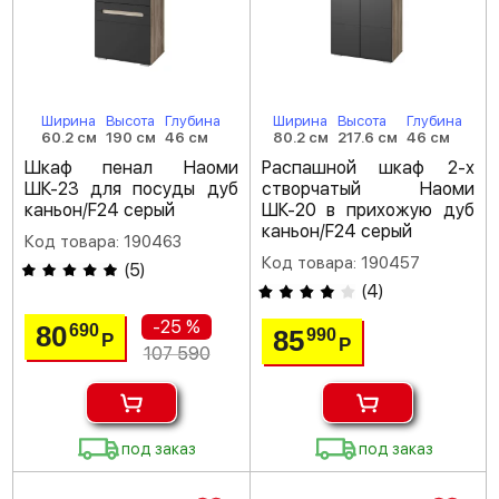
Ширина
Высота
Глубина
Ширина
Высота
Глубина
60.2 см
190 см
46 см
80.2 см
217.6 см
46 см
Шкаф пенал Наоми
Распашной шкаф 2-х
ШК-23 для посуды дуб
створчатый Наоми
каньон/F24 серый
ШК-20 в прихожую дуб
каньон/F24 серый
Код товара: 190463
Код товара: 190457
(
5
)
(
4
)
-25 %
80
690
85
990
Р
Р
107 590
под заказ
под заказ