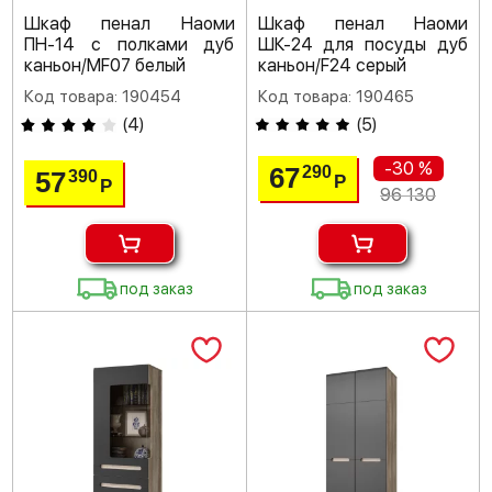
Шкаф пенал Наоми
Шкаф пенал Наоми
ПН-14 с полками дуб
ШК-24 для посуды дуб
каньон/MF07 белый
каньон/F24 серый
Код товара: 190454
Код товара: 190465
(
4
)
(
5
)
-30 %
67
290
57
390
Р
Р
96 130
под заказ
под заказ