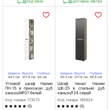
под заказ
доставка: завтра
Ширина
Высота
Глубина
Ширина
Высота
Глубина
44.1 см
217.6 см
30 см
50.2 см
217.6 см
36.8 см
Угловой шкаф Наоми
Шкаф пенал Наоми
ПН-15 в прихожую дуб
ШК-25 в спальню дуб
каньон/MF07 белый
каньон/F24 серый
Код товара: 173573
Код товара: 185824
(
5
)
(
5
)