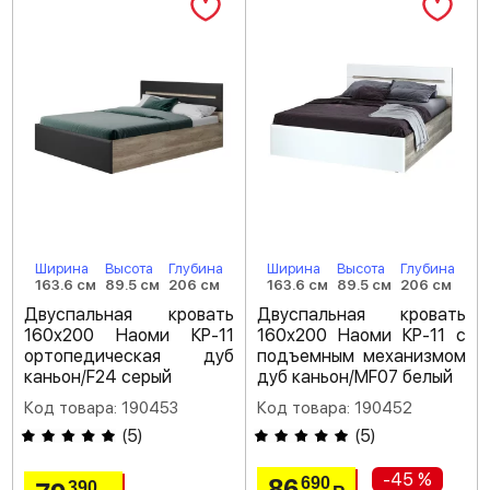
Ширина
Высота
Глубина
Ширина
Высота
Глубина
163.6 см
89.5 см
206 см
163.6 см
89.5 см
206 см
Двуспальная кровать
Двуспальная кровать
160х200 Наоми КР-11
160х200 Наоми КР-11 с
ортопедическая дуб
подъемным механизмом
каньон/F24 серый
дуб каньон/MF07 белый
Код товара: 190453
Код товара: 190452
(
5
)
(
5
)
-45 %
86
690
390