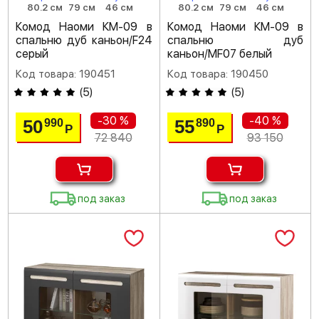
80.2 см
79 см
46 см
80.2 см
79 см
46 см
Комод Наоми КМ-09 в
Комод Наоми КМ-09 в
спальню дуб каньон/F24
спальню дуб
серый
каньон/MF07 белый
Код товара: 190451
Код товара: 190450
(
5
)
(
5
)
-30 %
-40 %
50
55
990
890
Р
Р
72 840
93 150
под заказ
под заказ