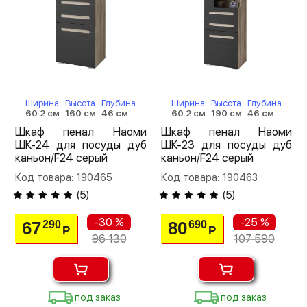
Ширина
Высота
Глубина
Ширина
Высота
Глубина
60.2 см
160 см
46 см
60.2 см
190 см
46 см
Шкаф пенал Наоми
Шкаф пенал Наоми
ШК-24 для посуды дуб
ШК-23 для посуды дуб
каньон/F24 серый
каньон/F24 серый
Код товара: 190465
Код товара: 190463
(
5
)
(
5
)
-30 %
-25 %
67
80
290
690
Р
Р
96 130
107 590
под заказ
под заказ