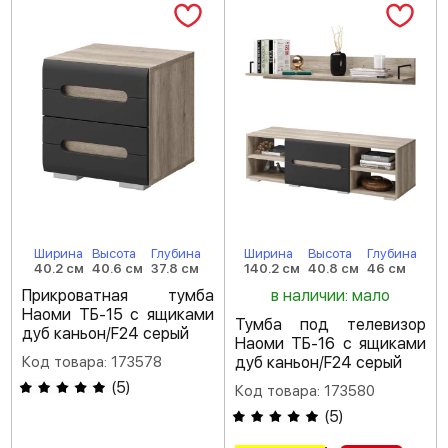
Ширина
Высота
Глубина
Ширина
Высота
Глубина
40.2 см
40.6 см
37.8 см
140.2 см
40.8 см
46 см
Прикроватная тумба
в наличии: мало
Наоми ТБ-15 с ящиками
Тумба под телевизор
дуб каньон/F24 серый
Наоми ТБ-16 с ящиками
Код товара: 173578
дуб каньон/F24 серый
(
5
)
Код товара: 173580
(
5
)