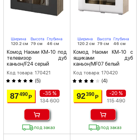
Ширина
Высота
Глубина
Ширина
Высота
Глубина
120.2 см
79 см
46 см
120.2 см
79 см
46 см
Комод Наоми КМ-10 под
Комод Наоми КМ-10 с
телевизор дуб
ящиками дуб
каньон/F24 серый
каньон/MF07 белый
Код товара: 170421
Код товара: 170420
(
5
)
(
4
)
-35 %
-20 %
87
92
490
390
Р
Р
134 600
115 490
под заказ
под заказ