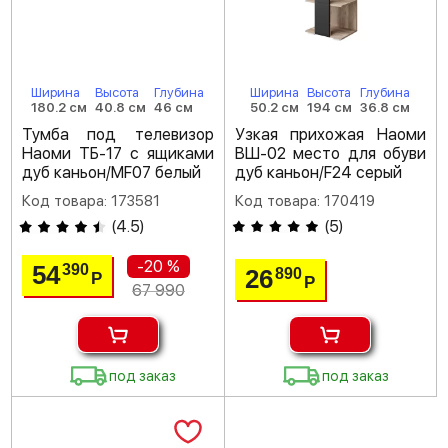
Ширина
Высота
Глубина
Ширина
Высота
Глубина
180.2 см
40.8 см
46 см
50.2 см
194 см
36.8 см
Тумба под телевизор
Узкая прихожая Наоми
Наоми ТБ-17 с ящиками
ВШ-02 место для обуви
дуб каньон/MF07 белый
дуб каньон/F24 серый
Код товара: 173581
Код товара: 170419
(
4.5
)
(
5
)
-20 %
54
390
26
890
Р
Р
67 990
под заказ
под заказ