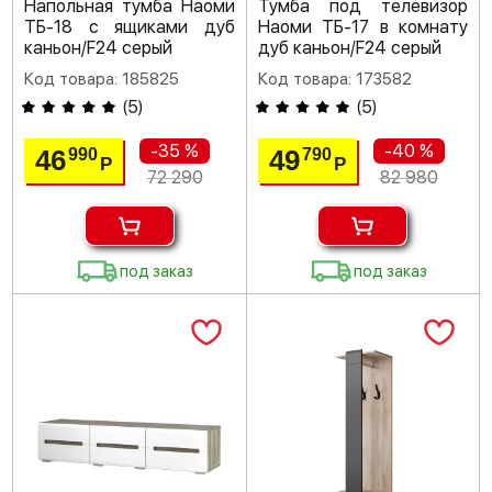
Напольная тумба Наоми
Тумба под телевизор
ТБ-18 с ящиками дуб
Наоми ТБ-17 в комнату
каньон/F24 серый
дуб каньон/F24 серый
Код товара: 185825
Код товара: 173582
(
5
)
(
5
)
-35 %
-40 %
46
49
990
790
Р
Р
72 290
82 980
под заказ
под заказ