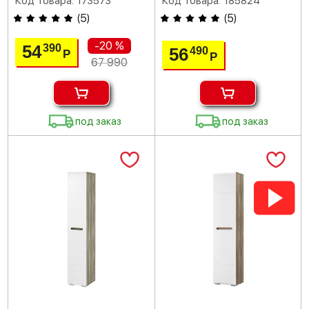
Код товара: 173573
Код товара: 185824
(
5
)
(
5
)
-20 %
54
390
56
490
Р
Р
67 990
под заказ
под заказ