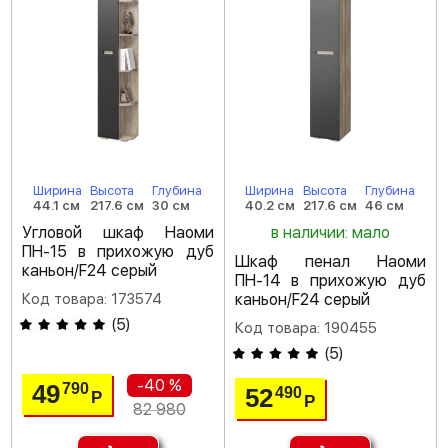
Ширина
Высота
Глубина
Ширина
Высота
Глубина
44.1 см
217.6 см
30 см
40.2 см
217.6 см
46 см
Угловой шкаф Наоми
в наличии: мало
ПН-15 в прихожую дуб
Шкаф пенал Наоми
каньон/F24 серый
ПН-14 в прихожую дуб
Код товара: 173574
каньон/F24 серый
(
5
)
Код товара: 190455
(
5
)
-40 %
49
790
52
490
Р
Р
82 980