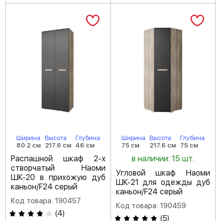
Ширина
Высота
Глубина
Ширина
Высота
Глубина
80.2 см
217.6 см
46 см
75 см
217.6 см
75 см
Распашной шкаф 2-х
в наличии: 15 шт.
створчатый Наоми
Угловой шкаф Наоми
ШК-20 в прихожую дуб
ШК-21 для одежды дуб
каньон/F24 серый
каньон/F24 серый
Код товара: 190457
Код товара: 190459
(
4
)
(
5
)