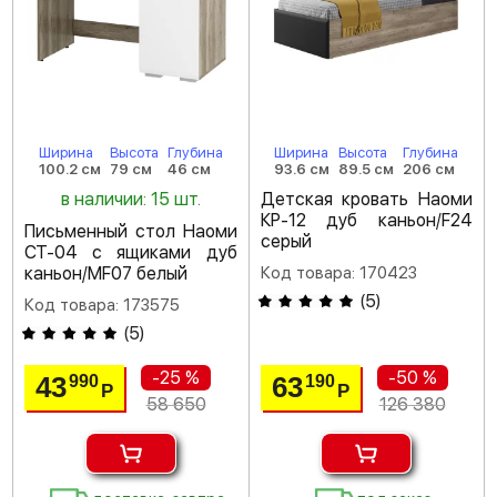
Ширина
Высота
Глубина
Ширина
Высота
Глубина
100.2 см
79 см
46 см
93.6 см
89.5 см
206 см
в наличии: 15 шт.
Детская кровать Наоми
КР-12 дуб каньон/F24
Письменный стол Наоми
серый
СТ-04 с ящиками дуб
каньон/MF07 белый
Код товара: 170423
(
5
)
Код товара: 173575
(
5
)
-25 %
-50 %
43
63
990
190
Р
Р
58 650
126 380