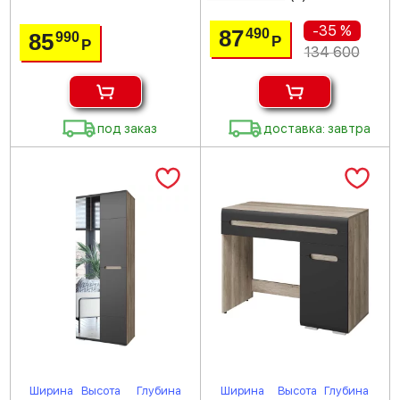
-35 %
87
490
85
990
Р
Р
134 600
под заказ
доставка: завтра
Ширина
Высота
Глубина
Ширина
Высота
Глубина