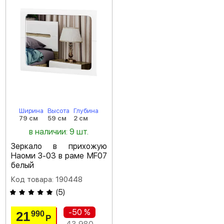
Ширина
Высота
Глубина
79 см
59 см
2 см
в наличии: 9 шт.
Зеркало в прихожую
Наоми З-03 в раме MF07
белый
Код товара: 190448
(
5
)
-50 %
21
990
Р