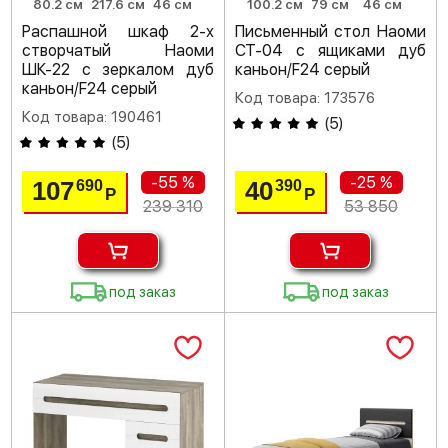
80.2 см
217.6 см
46 см
100.2 см
79 см
46 см
Распашной шкаф 2-х
Письменный стол Наоми
створчатый Наоми
СТ-04 с ящиками дуб
ШК-22 с зеркалом дуб
каньон/F24 серый
каньон/F24 серый
Код товара: 173576
Код товара: 190461
(
5
)
(
5
)
-55 %
-25 %
107
40
690
390
Р
Р
239 310
53 850
под заказ
под заказ