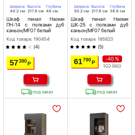
Ширина
Высота
Глубина
Ширина
Высота
Глубина
40.2 см
217.6 см
46 см
50.2 см
217.6 см
36.8 см
Шкаф пенал Наоми
Шкаф пенал Наоми
ПН-14 с полками дуб
ШК-25 с полками дуб
каньон/MF07 белый
каньон/MF07 белый
Код товара: 190454
Код товара: 185823
(
4
)
(
5
)
-40 %
61
790
57
390
Р
Р
102 980
под заказ
под заказ