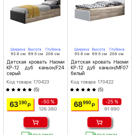
Ширина
Высота
Глубина
Ширина
Высота
Глубина
93.6 см
89.5 см
206 см
93.6 см
89.5 см
206 см
Детская кровать Наоми
Детская кровать Наоми
КР-12 дуб каньон/F24
КР-12 дуб каньон/MF07
серый
белый
Код товара: 170423
Код товара: 170422
(
5
)
(
5
)
-50 %
-25 %
63
68
190
990
Р
Р
126 380
91 990
под заказ
под заказ