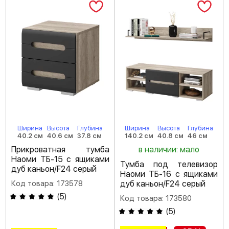
Ширина
Высота
Глубина
Ширина
Высота
Глубина
40.2 см
40.6 см
37.8 см
140.2 см
40.8 см
46 см
Прикроватная тумба
в наличии: мало
Наоми ТБ-15 с ящиками
Тумба под телевизор
дуб каньон/F24 серый
Наоми ТБ-16 с ящиками
Код товара: 173578
дуб каньон/F24 серый
(
5
)
Код товара: 173580
(
5
)