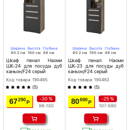
Ширина
Высота
Глубина
Ширина
Высота
Глубина
60.2 см
160 см
46 см
60.2 см
190 см
46 см
Шкаф пенал Наоми
Шкаф пенал Наоми
ШК-24 для посуды дуб
ШК-23 для посуды дуб
каньон/F24 серый
каньон/F24 серый
Код товара: 190465
Код товара: 190463
(
5
)
(
5
)
-30 %
-25 %
67
80
290
690
Р
Р
96 130
107 590