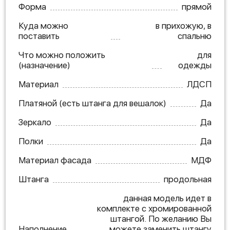
Форма
прямой
Куда можно
в прихожую, в
поставить
спальню
Что можно положить
для
(назначение)
одежды
Материал
ЛДСП
Платяной (есть штанга для вешалок)
Да
Зеркало
Да
Полки
Да
Материал фасада
МДФ
Штанга
продольная
данная модель идет в
комплекте с хромированной
штангой. По желанию Вы
Наполнение
можете заменить штангу