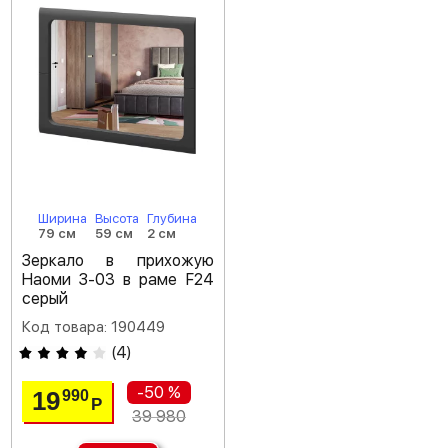
Ширина
Высота
Глубина
79 см
59 см
2 см
Зеркало в прихожую
Наоми З-03 в раме F24
серый
Код товара: 190449
(
4
)
-50 %
19
990
Р
39 980