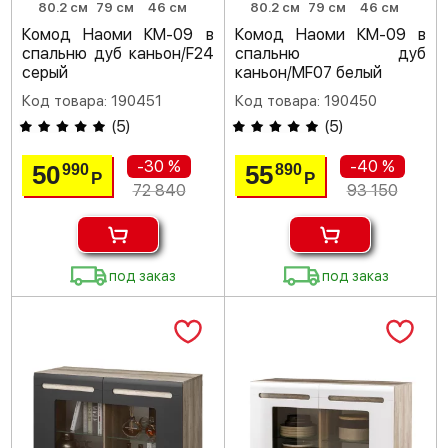
80.2 см
79 см
46 см
80.2 см
79 см
46 см
Комод Наоми КМ-09 в
Комод Наоми КМ-09 в
спальню дуб каньон/F24
спальню дуб
серый
каньон/MF07 белый
Код товара: 190451
Код товара: 190450
(
5
)
(
5
)
-30 %
-40 %
50
55
990
890
Р
Р
72 840
93 150
под заказ
под заказ