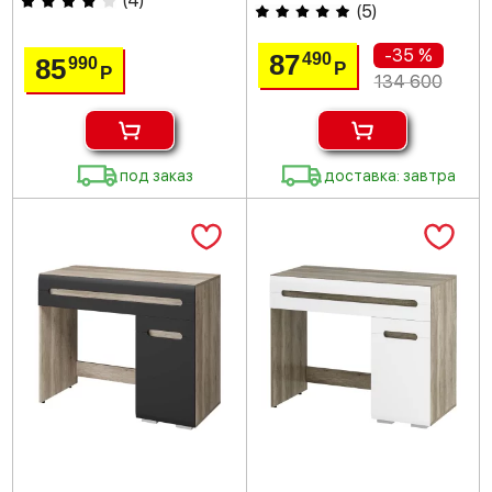
(
4
)
(
5
)
-35 %
87
490
85
990
Р
Р
134 600
под заказ
доставка: завтра