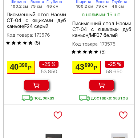
Ширина
Высота
Глубина
Ширина
Высота
Глубина
100.2 см
79 см
46 см
100.2 см
79 см
46 см
Письменный стол Наоми
в наличии: 15 шт.
СТ-04 с ящиками дуб
Письменный стол Наоми
каньон/F24 серый
СТ-04 с ящиками дуб
Код товара: 173576
каньон/MF07 белый
(
5
)
Код товара: 173575
(
5
)
-25 %
-25 %
40
43
390
990
Р
Р
53 850
58 650
под заказ
доставка: завтра