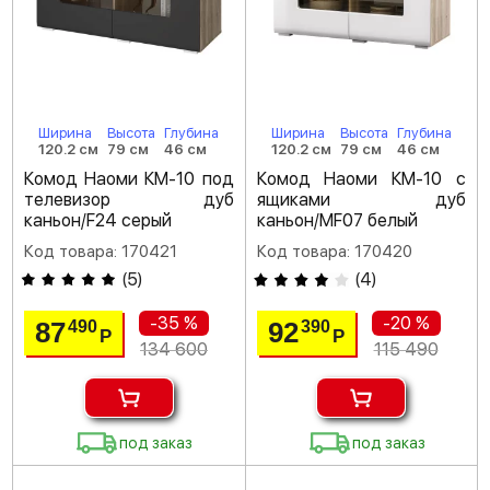
Ширина
Высота
Глубина
Ширина
Высота
Глубина
120.2 см
79 см
46 см
120.2 см
79 см
46 см
Комод Наоми КМ-10 под
Комод Наоми КМ-10 с
телевизор дуб
ящиками дуб
каньон/F24 серый
каньон/MF07 белый
Код товара: 170421
Код товара: 170420
(
5
)
(
4
)
-35 %
-20 %
87
92
490
390
Р
Р
134 600
115 490
под заказ
под заказ