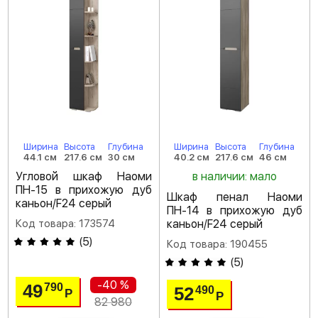
Ширина
Высота
Глубина
Ширина
Высота
Глубина
44.1 см
217.6 см
30 см
40.2 см
217.6 см
46 см
Угловой шкаф Наоми
в наличии: мало
ПН-15 в прихожую дуб
Шкаф пенал Наоми
каньон/F24 серый
ПН-14 в прихожую дуб
Код товара: 173574
каньон/F24 серый
(
5
)
Код товара: 190455
(
5
)
-40 %
49
790
52
490
Р
Р
82 980