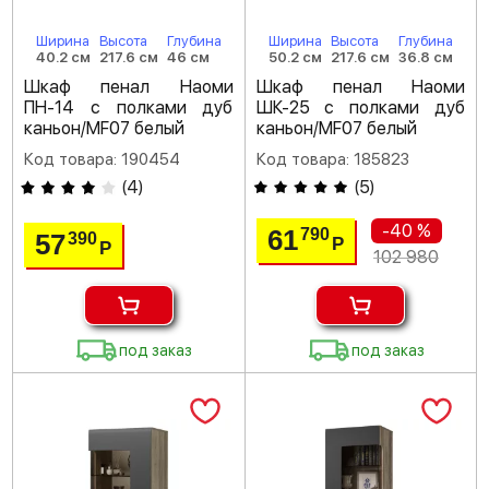
Ширина
Высота
Глубина
Ширина
Высота
Глубина
40.2 см
217.6 см
46 см
50.2 см
217.6 см
36.8 см
Шкаф пенал Наоми
Шкаф пенал Наоми
ПН-14 с полками дуб
ШК-25 с полками дуб
каньон/MF07 белый
каньон/MF07 белый
Код товара: 190454
Код товара: 185823
(
4
)
(
5
)
-40 %
61
790
57
390
Р
Р
102 980
под заказ
под заказ