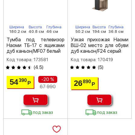
Ширина
Высота
Глубина
Ширина
Высота
Глубина
180.2 см
40.8 см
46 см
50.2 см
194 см
36.8 см
Тумба под телевизор
Узкая прихожая Наоми
Наоми ТБ-17 с ящиками
ВШ-02 место для обуви
дуб каньон/MF07 белый
дуб каньон/F24 серый
Код товара: 173581
Код товара: 170419
(
4.5
)
(
5
)
-20 %
54
390
26
890
Р
Р
67 990
под заказ
под заказ