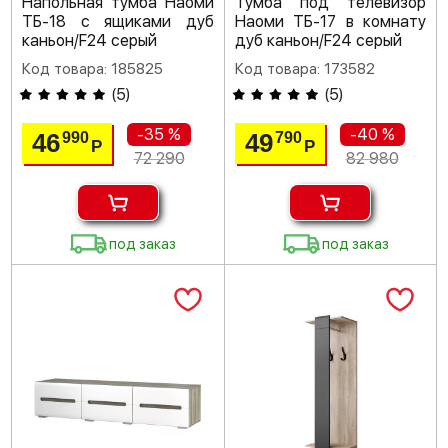
Напольная тумба Наоми
Тумба под телевизор
ТБ-18 с ящиками дуб
Наоми ТБ-17 в комнату
каньон/F24 серый
дуб каньон/F24 серый
Код товара: 185825
Код товара: 173582
(
5
)
(
5
)
-35 %
-40 %
46
49
990
790
Р
Р
72 290
82 980
под заказ
под заказ