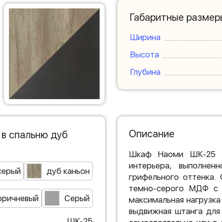
Габаритные размер
Ширина
Высота
Глубина
Описание
в спальню дуб
Шкаф Наоми ШК-25 F
интерьера, выполнен
серый
дуб каньон
грифельного оттенка.
темно-серого МДФ с и
оричневый
Серый
максимальная нагрузка н
выдвижная штанга для
ШК-25