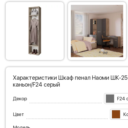
Характеристики Шкаф пенал Наоми ШК-25 
каньон/F24 серый
Декор
F24 
Цвет
К
Модель