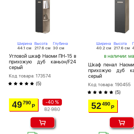
Ширина
Высота
Глубина
Ширина
Высота
44.1 см
217.6 см
30 см
40.2 см
217.6 см
Угловой шкаф Наоми ПН-15 в
в наличии: м
прихожую дуб каньон/F24
Шкаф пенал Наоми
серый
прихожую дуб ка
Код товара: 173574
серый
(
5
)
Код товара: 190455
(
5
)
-40 %
49
790
52
490
Р
Р
82 980