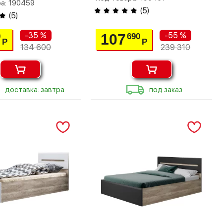
а: 190459
(
5
)
(
5
)
-35 %
-55 %
107
0
690
Р
Р
134 600
239 310
доставка: завтра
под заказ