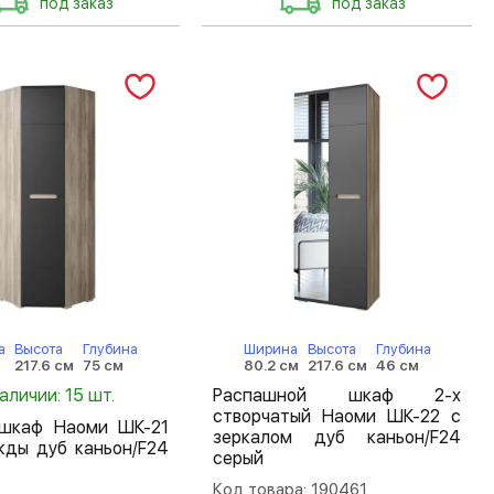
под заказ
под заказ
а
Высота
Глубина
Ширина
Высота
Глубина
217.6 см
75 см
80.2 см
217.6 см
46 см
наличии: 15 шт.
Распашной шкаф 2-х
створчатый Наоми ШК-22 с
 шкаф Наоми ШК-21
зеркалом дуб каньон/F24
жды дуб каньон/F24
серый
Код товара: 190461