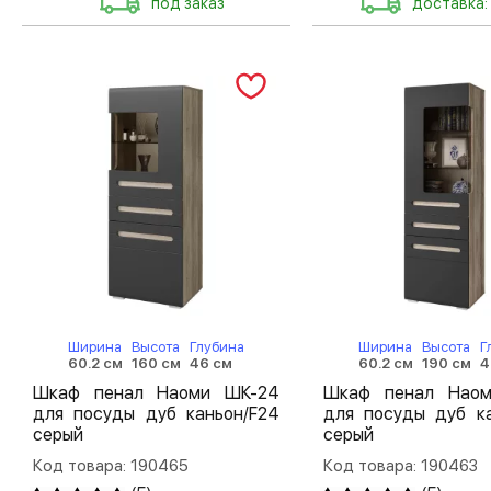
под заказ
доставка:
Ширина
Высота
Глубина
Ширина
Высота
Г
60.2 см
160 см
46 см
60.2 см
190 см
4
Шкаф пенал Наоми ШК-24
Шкаф пенал Нао
для посуды дуб каньон/F24
для посуды дуб ка
серый
серый
Код товара: 190465
Код товара: 190463