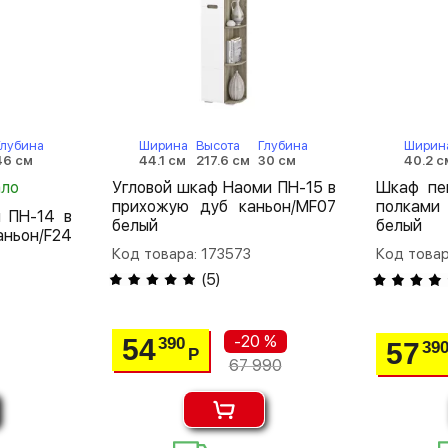
Глубина
Ширина
Высота
Глубина
Ширин
46 см
44.1 см
217.6 см
30 см
40.2 с
ало
Угловой шкаф Наоми ПН-15 в
Шкаф пе
прихожую дуб каньон/MF07
полками
 ПН-14 в
белый
белый
ньон/F24
Код товара: 173573
Код товар
(
5
)
-20 %
54
390
57
39
Р
67 990