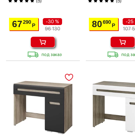
(
5
)
(
5
)
-30 %
-25
67
80
290
690
Р
Р
96 130
107 
под заказ
под за