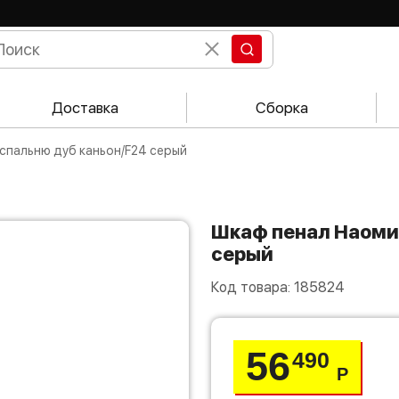
Доставка
Сборка
 спальню дуб каньон/F24 серый
Шкаф пенал Наоми ШК-25 в спальню дуб каньон/F24
серый
Код товара:
185824
56
490
Р