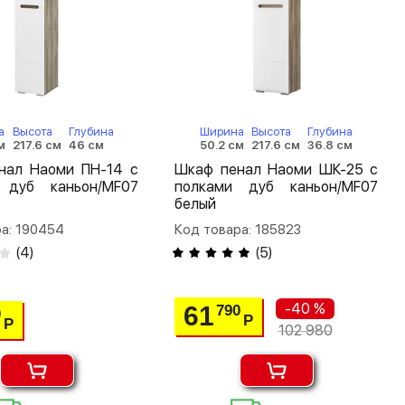
а
Высота
Глубина
Ширина
Высота
Глубина
м
217.6 см
46 см
50.2 см
217.6 см
36.8 см
нал Наоми ПН-14 с
Шкаф пенал Наоми ШК-25 с
 дуб каньон/MF07
полками дуб каньон/MF07
белый
а: 190454
Код товара: 185823
(
4
)
(
5
)
-40 %
61
790
0
Р
Р
102 980