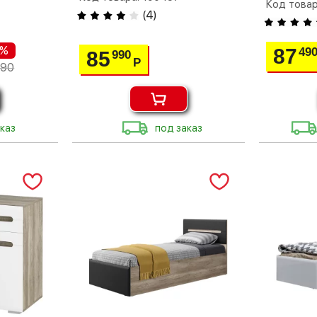
Код товар
(
4
)
 %
87
49
85
990
Р
590
каз
под заказ