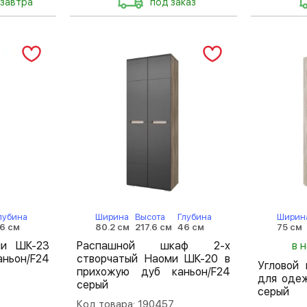
 завтра
под заказ
лубина
Ширина
Высота
Глубина
Ширин
6 см
80.2 см
217.6 см
46 см
75 см
ми ШК-23
Распашной шкаф 2-х
в 
ньон/F24
створчатый Наоми ШК-20 в
Угловой
прихожую дуб каньон/F24
для оде
серый
серый
Код товара: 190457