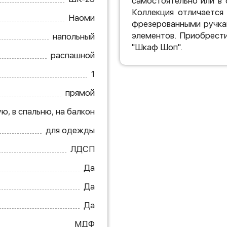
самостоятельно или в 
Коллекция отличается
Наоми
фрезерованными ручка
элементов. Приобрест
напольный
"Шкаф Шоп".
распашной
1
прямой
ю, в спальню, на балкон
для одежды
ЛДСП
Да
Да
Да
МДФ