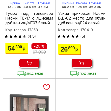
Ширина
Высота
Глубина
Ширина
Высота
Глубина
180.2 см
40.8 см
46 см
50.2 см
194 см
36.8 см
Тумба под телевизор
Узкая прихожая Наоми
Наоми ТБ-17 с ящиками
ВШ-02 место для обуви
дуб каньон/MF07 белый
дуб каньон/F24 серый
Код товара: 173581
Код товара: 170419
(
4.5
)
(
5
)
-20 %
54
390
26
890
Р
Р
67 990
под заказ
под заказ