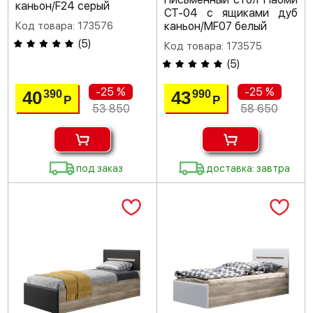
каньон/F24 серый
СТ-04 с ящиками дуб
Код товара: 173576
каньон/MF07 белый
(
5
)
Код товара: 173575
(
5
)
-25 %
-25 %
40
43
390
990
Р
Р
53 850
58 650
под заказ
доставка: завтра