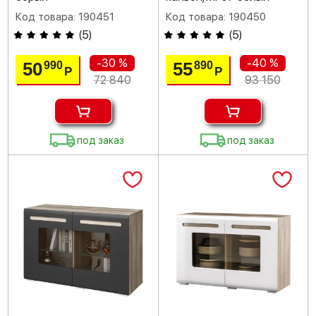
Код товара: 190451
Код товара: 190450
(
5
)
(
5
)
-30 %
-40 %
50
55
990
890
Р
Р
72 840
93 150
под заказ
под заказ