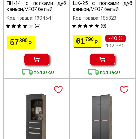
ПН-14 с полками дуб
ШК-25 с полками дуб
каньон/MF07 белый
каньон/MF07 белый
Код товара: 190454
Код товара: 185823
(
4
)
(
5
)
-40 %
61
790
57
390
Р
Р
102 980
под заказ
под заказ