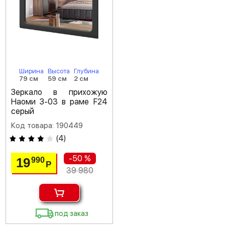
Ширина
Высота
Глубина
79 см
59 см
2 см
Зеркало в прихожую
Наоми З-03 в раме F24
серый
Код товара: 190449
(
4
)
-50 %
19
990
Р
39 980
под заказ