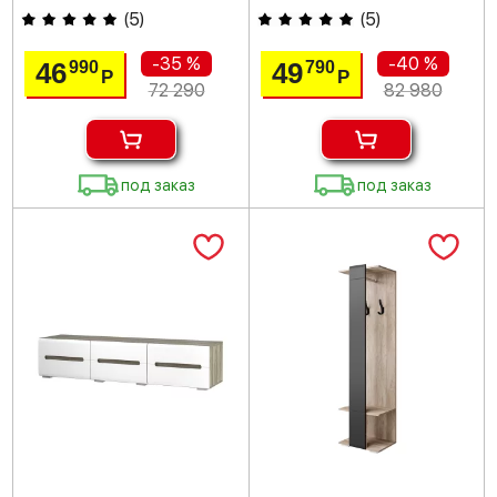
(
5
)
(
5
)
-35 %
-40 %
46
49
990
790
Р
Р
72 290
82 980
под заказ
под заказ