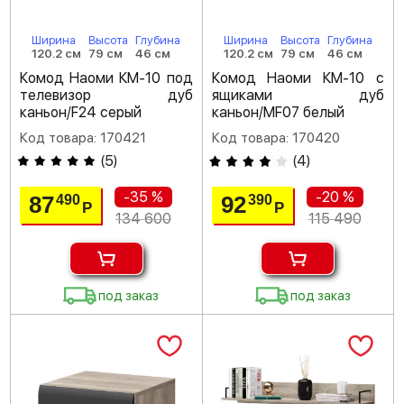
Ширина
Высота
Глубина
Ширина
Высота
Глубина
120.2 см
79 см
46 см
120.2 см
79 см
46 см
Комод Наоми КМ-10 под
Комод Наоми КМ-10 с
телевизор дуб
ящиками дуб
каньон/F24 серый
каньон/MF07 белый
Код товара: 170421
Код товара: 170420
(
5
)
(
4
)
-35 %
-20 %
87
92
490
390
Р
Р
134 600
115 490
под заказ
под заказ