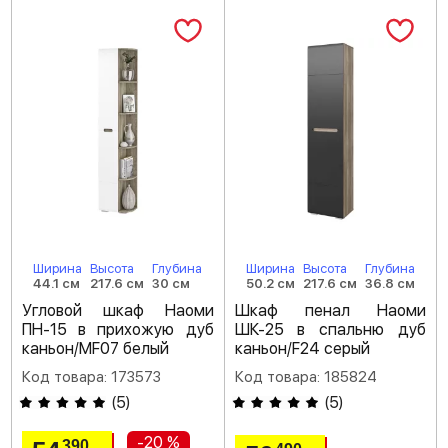
Ширина
Высота
Глубина
Ширина
Высота
Глубина
44.1 см
217.6 см
30 см
50.2 см
217.6 см
36.8 см
Угловой шкаф Наоми
Шкаф пенал Наоми
ПН-15 в прихожую дуб
ШК-25 в спальню дуб
каньон/MF07 белый
каньон/F24 серый
Код товара: 173573
Код товара: 185824
(
5
)
(
5
)
-20 %
390