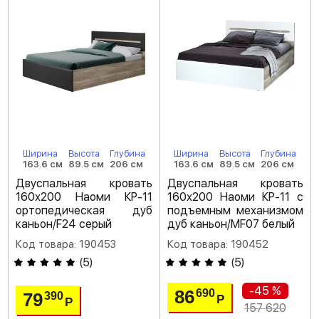
Ширина
Высота
Глубина
Ширина
Высота
Глубина
163.6 см
89.5 см
206 см
163.6 см
89.5 см
206 см
Двуспальная кровать
Двуспальная кровать
160х200 Наоми КР-11
160х200 Наоми КР-11 с
ортопедическая дуб
подъемным механизмом
каньон/F24 серый
дуб каньон/MF07 белый
Код товара: 190453
Код товара: 190452
(
5
)
(
5
)
-45 %
86
690
79
390
Р
Р
157 620