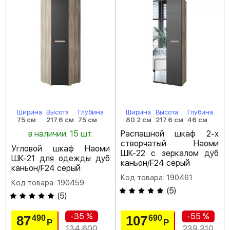
Ширина
Высота
Глубина
Ширина
Высота
Глубина
75 см
217.6 см
75 см
80.2 см
217.6 см
46 см
в наличии: 15 шт.
Распашной шкаф 2-х
створчатый Наоми
Угловой шкаф Наоми
ШК-22 с зеркалом дуб
ШК-21 для одежды дуб
каньон/F24 серый
каньон/F24 серый
Код товара: 190461
Код товара: 190459
(
5
)
(
5
)
-35 %
-55 %
87
107
490
690
Р
Р
134 600
239 310