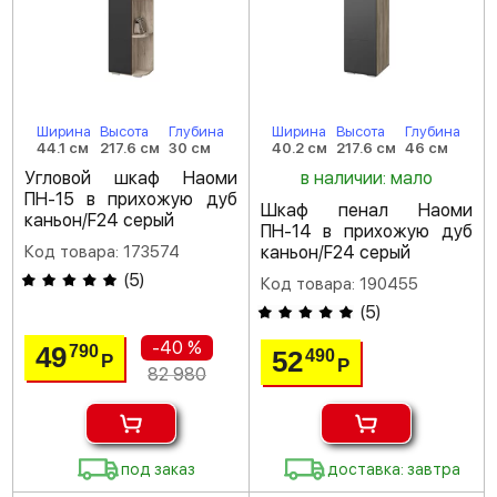
Ширина
Высота
Глубина
Ширина
Высота
Глубина
44.1 см
217.6 см
30 см
40.2 см
217.6 см
46 см
Угловой шкаф Наоми
в наличии: мало
ПН-15 в прихожую дуб
Шкаф пенал Наоми
каньон/F24 серый
ПН-14 в прихожую дуб
Код товара: 173574
каньон/F24 серый
(
5
)
Код товара: 190455
(
5
)
-40 %
49
790
52
490
Р
Р
82 980
под заказ
доставка: завтра