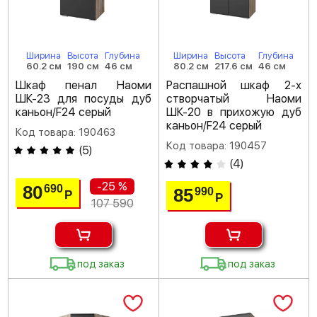
Ширина
Высота
Глубина
Ширина
Высота
Глубина
60.2 см
190 см
46 см
80.2 см
217.6 см
46 см
Шкаф пенал Наоми
Распашной шкаф 2-х
ШК-23 для посуды дуб
створчатый Наоми
каньон/F24 серый
ШК-20 в прихожую дуб
каньон/F24 серый
Код товара: 190463
Код товара: 190457
(
5
)
(
4
)
-25 %
80
690
85
990
Р
Р
107 590
под заказ
под заказ