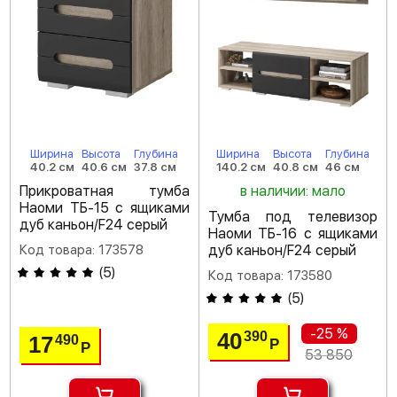
Ширина
Высота
Глубина
Ширина
Высота
Глубина
40.2 см
40.6 см
37.8 см
140.2 см
40.8 см
46 см
Прикроватная тумба
в наличии: мало
Наоми ТБ-15 с ящиками
Тумба под телевизор
дуб каньон/F24 серый
Наоми ТБ-16 с ящиками
Код товара: 173578
дуб каньон/F24 серый
(
5
)
Код товара: 173580
(
5
)
-25 %
40
390
17
490
Р
Р
53 850