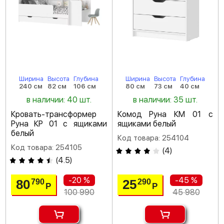
Ширина
Высота
Глубина
Ширина
Высота
Глубина
240 см
82 см
106 см
80 см
73 см
40 см
в наличии: 40 шт.
в наличии: 35 шт.
Кровать-трансформер
Комод Руна КМ 01 с
Руна КР 01 с ящиками
ящиками белый
белый
Код товара: 254104
Код товара: 254105
(
4
)
(
4.5
)
-20 %
-45 %
80
25
790
290
Р
Р
100 990
45 980