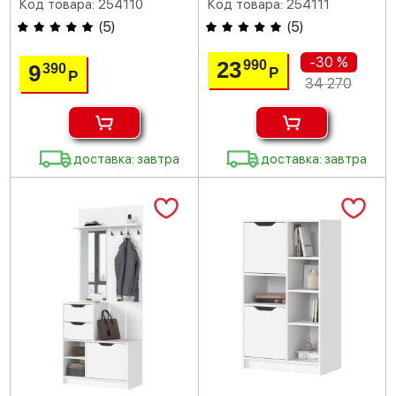
Код товара: 254110
Код товара: 254111
(
5
)
(
5
)
-30 %
23
990
9
390
Р
Р
34 270
доставка: завтра
доставка: завтра