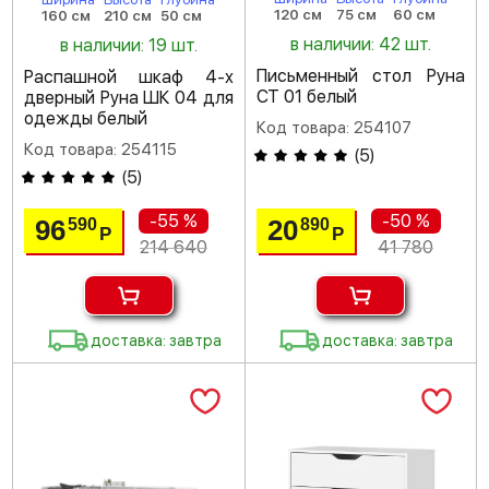
120 см
75 см
60 см
160 см
210 см
50 см
в наличии: 42 шт.
в наличии: 19 шт.
Письменный стол Руна
Распашной шкаф 4-х
СТ 01 белый
дверный Руна ШК 04 для
одежды белый
Код товара: 254107
Код товара: 254115
(
5
)
(
5
)
-55 %
-50 %
96
20
590
890
Р
Р
214 640
41 780
доставка: завтра
доставка: завтра