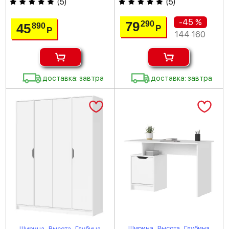
(
5
)
(
5
)
-45 %
79
290
45
890
Р
Р
144 160
доставка: завтра
доставка: завтра
Ширина
Высота
Глубина
Ширина
Высота
Глубина