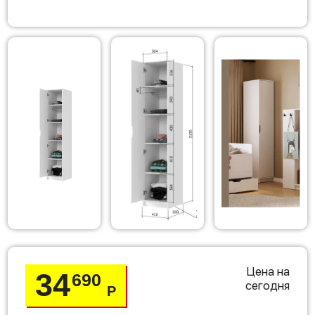
Цена на
34
690
сегодня
Р